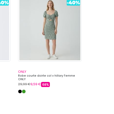
ONLY
ONLY
Robe courte doirte col v hillary Femme
Robe courte noi
ONLY
Femme ONLY
29,99 €
9,59 €
29,99 €
9,59 €
68%