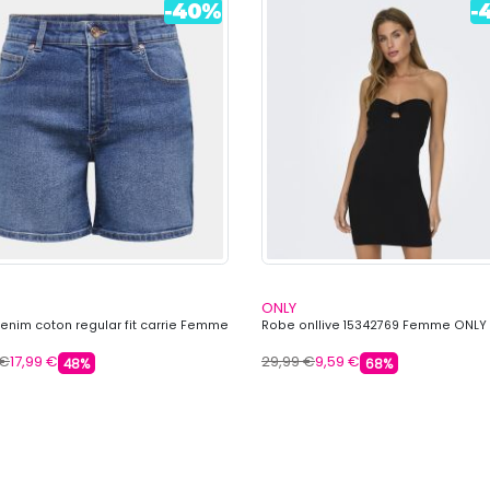
ONLY
denim coton regular fit carrie Femme
Robe onllive 15342769 Femme ONLY
 €
17,99 €
29,99 €
9,59 €
48%
68%