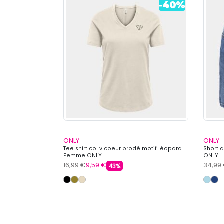
ONLY
ONLY
vec découpe
Tee shirt col v coeur brodé motif léopard
Short 
 Femme ONLY
Femme ONLY
ONLY
16,99 €
9,59 €
34,99
43%