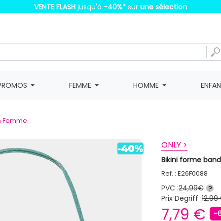
VENTE FLASH
jusqu'à
-40%
*
sur
une sélection
PROMOS
FEMME
HOMME
ENFA
in Femme
ONLY >
Bikini forme ban
Ref. : E26F0088
PVC :
24,99€
?
Prix Degriff :
12,99
7,79 €
-