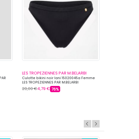
LES TROPEZIENNES PAR M.BELARBI
LES TROPEZIEN
 PAR
Culotte bikini noir lani 15020045a Femme
Haut de bikini n
LES TROPEZIENNES PAR M.BELARBI
LES TROPEZIENNE
20,00 €
4,79 €
39,00 €
10,39 €
76%