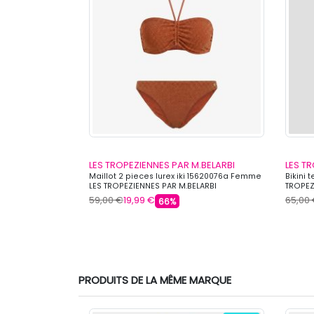
.BELARBI
LES TROPEZIENNES PAR M.BELARBI
LES T
anaba 15620073a
Maillot 2 pieces lurex iki 15620076a Femme
Bikini 
AR M.BELARBI
LES TROPEZIENNES PAR M.BELARBI
TROPEZ
59,00 €
19,99 €
65,00
66%
PRODUITS DE LA MÊME MARQUE