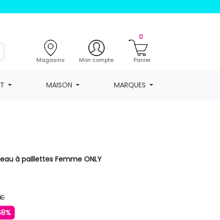
0
Magasins
Mon compte
Panier
NT
MAISON
MARQUES
deau à paillettes Femme ONLY
 €
68%