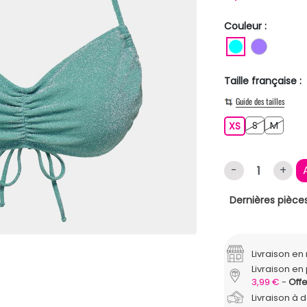
Couleur :
TURQUOISE
VIOLET
Taille française :
Guide des tailles
S
M
XS
S
M
XS
-
+
Dernières pièces
Livraison e
Livraison en 
3,99 €
Offe
Livraison à 