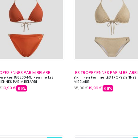
ROPEZIENNES PAR M.BELARBI
LES TROPEZIENNES PAR M.BELARBI
terre keri 15620044b Femme LES
Bikini keri Femme LES TROPEZIENNES
IENNES PAR M.BELARBI
M.BELARBI
 €
19,99 €
65,00 €
19,99 €
69%
69%