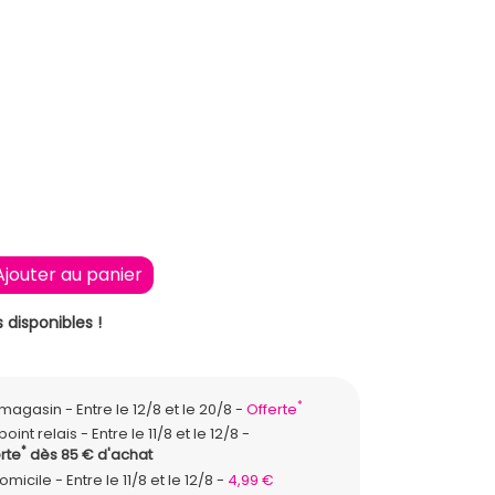
 CLAIR
Ajouter au panier
 disponibles !
*
n magasin
Entre le 12/8 et le 20/8
Offerte
point relais
Entre le 11/8 et le 12/8
*
rte
dès 85 € d'achat
domicile
Entre le 11/8 et le 12/8
4,99 €