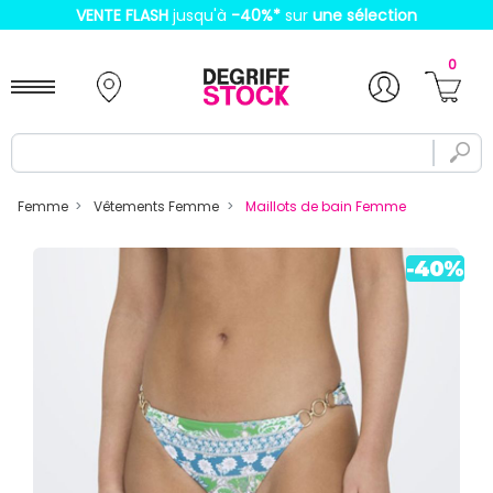
VENTE FLASH
jusqu'à
-40%
*
sur
une sélection
0
Femme
Vêtements Femme
Maillots de bain Femme