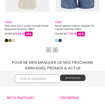
ONLY
ONLY
Tee shirt col v coeur brodé motif
Short denim coton regular fit
léopard Femme ONLY
carrie Femme ONLY
16,99 €
9,59 €
34,99 €
17,99 €
43%
48%
POUR NE RIEN MANQUER DE NOS PROCHAINS
ARRIVAGES, PROMOS & ACTUS
INFOS PRATIQUES
L'ENTREPRISE