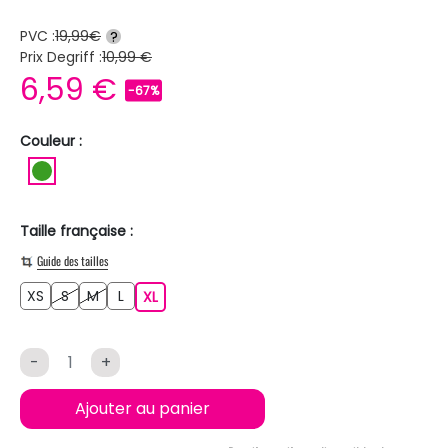
PVC :
19,99€
?
Prix Degriff :
10,99 €
6,59 €
-67%
Couleur :
VERT
Taille française :
Guide des tailles
XS
S
M
L
XS
S
M
L
XL
XL
-
+
Ajouter au panier