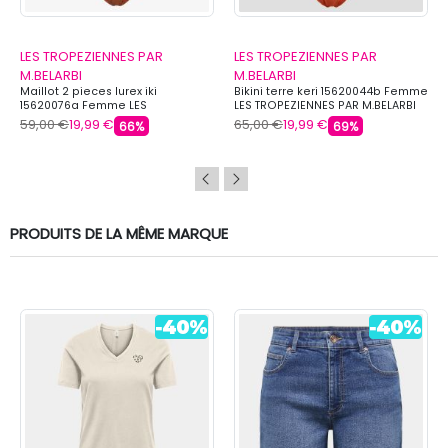
LES TROPEZIENNES PAR
LES TROPEZIENNES PAR
M.BELARBI
M.BELARBI
Maillot 2 pieces lurex iki
Bikini terre keri 15620044b Femme
15620076a Femme LES
LES TROPEZIENNES PAR M.BELARBI
TROPEZIENNES PAR M.BELARBI
59,00 €
19,99 €
65,00 €
19,99 €
66%
69%
PRODUITS DE LA MÊME MARQUE