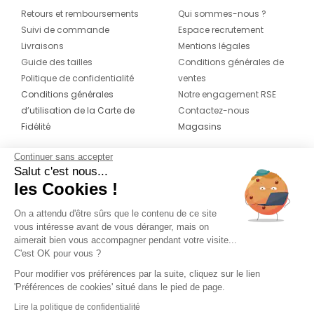
Retours et remboursements
Qui sommes-nous ?
Suivi de commande
Espace recrutement
Livraisons
Mentions légales
Guide des tailles
Conditions générales de
Politique de confidentialité
ventes
Conditions générales
Notre engagement RSE
d’utilisation de la Carte de
Contactez-nous
Fidélité
Magasins
Continuer sans accepter
CONTACT
SUIVEZ-NOUS SUR LES
Salut c'est nous...
RÉSEAUX
les Cookies !
04 42 20 78 42
Du lundi au jeudi de 8h30 à 16h30 & le
On a attendu d'être sûrs que le contenu de ce site
vous intéresse avant de vous déranger, mais on
vendredi de 8h30 à 15h30
aimerait bien vous accompagner pendant votre visite...
C'est OK pour vous ?
Pour modifier vos préférences par la suite, cliquez sur le lien
'Préférences de cookies' situé dans le pied de page.
Lire la politique de confidentialité