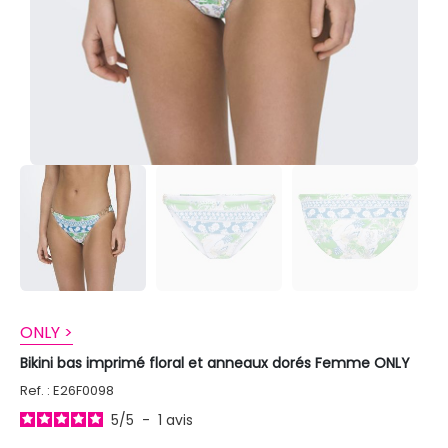
ONLY >
Bikini bas imprimé floral et anneaux dorés Femme ONLY
Ref. : E26F0098
5
/
5
-
1
avis