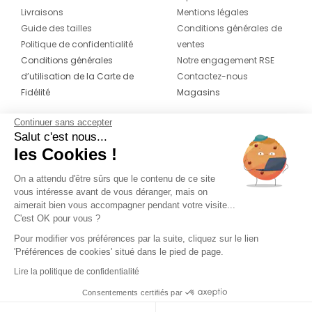
Livraisons
Mentions légales
Guide des tailles
Conditions générales de
Politique de confidentialité
ventes
Conditions générales
Notre engagement RSE
d’utilisation de la Carte de
Contactez-nous
Fidélité
Magasins
Continuer sans accepter
CONTACT
SUIVEZ-NOUS SUR LES
Salut c'est nous...
RÉSEAUX
les Cookies !
04 42 20 78 42
Du lundi au jeudi de 8h30 à 16h30 & le
On a attendu d'être sûrs que le contenu de ce site
vous intéresse avant de vous déranger, mais on
vendredi de 8h30 à 15h30
aimerait bien vous accompagner pendant votre visite...
C'est OK pour vous ?
Pour modifier vos préférences par la suite, cliquez sur le lien
'Préférences de cookies' situé dans le pied de page.
Lire la politique de confidentialité
Consentements certifiés par