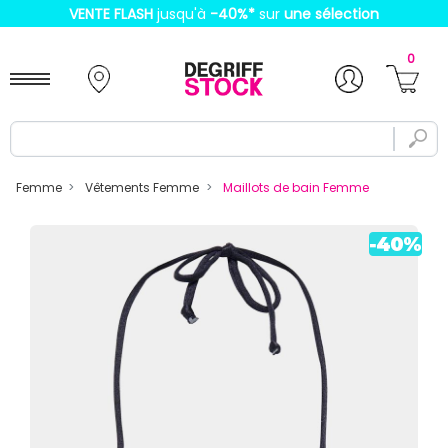
VENTE FLASH
jusqu'à
-40%
*
sur
une sélection
0
Femme
Vêtements Femme
Maillots de bain Femme