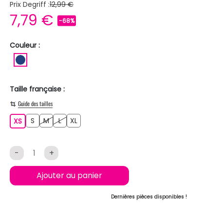
Prix Degriff :
12,99 €
7,79 €
-68%
Couleur :
BLEU FONCE
Taille française :
Guide des tailles
S
M
L
XL
XS
S
M
L
XL
XS
-
+
Ajouter au panier
Dernières pièces disponibles !