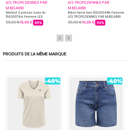
LES TROPEZIENNES PAR
LES TROPEZIENNES PAR
M.BELARBI
M.BELARBI
Maillot 2 pieces lurex iki
Bikini terre keri 15620044b Femme
15620076a Femme LES
LES TROPEZIENNES PAR M.BELARBI
TROPEZIENNES PAR M.BELARBI
59,00 €
19,99 €
65,00 €
19,99 €
66%
69%
PRODUITS DE LA MÊME MARQUE