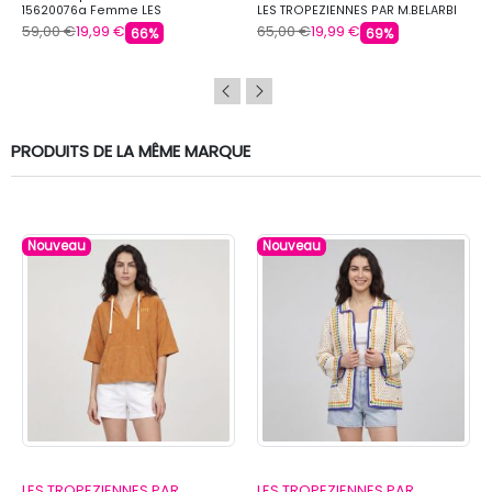
15620076a Femme LES
LES TROPEZIENNES PAR M.BELARBI
TROPEZIENNES PAR M.BELARBI
59,00 €
19,99 €
65,00 €
19,99 €
66%
69%
PRODUITS DE LA MÊME MARQUE
Nouveau
Nouveau
LES TROPEZIENNES PAR
LES TROPEZIENNES PAR