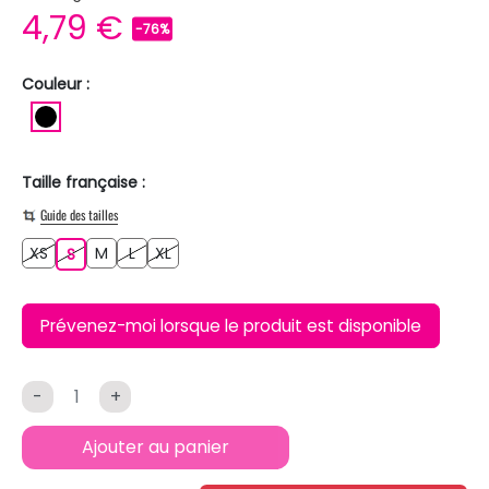
4,79 €
-76%
Couleur :
NOIR
Taille française :
Guide des tailles
XS
M
L
XL
XS
S
M
L
XL
S
Prévenez-moi lorsque le produit est disponible
-
+
Ajouter au panier