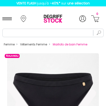
VENTE FLASH
jusqu'à
-40%
*
sur
une sélection
0
Femme
Vêtements Femme
Maillots de bain Femme
Nouveau