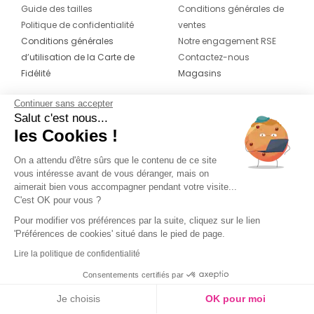
Guide des tailles
Conditions générales de
Politique de confidentialité
ventes
Conditions générales
Notre engagement RSE
d’utilisation de la Carte de
Contactez-nous
Fidélité
Magasins
Continuer sans accepter
CONTACT
SUIVEZ-NOUS SUR LES
Salut c'est nous...
RÉSEAUX
les Cookies !
04 42 20 78 42
Du lundi au jeudi de 8h30 à 16h30 & le
On a attendu d'être sûrs que le contenu de ce site
vous intéresse avant de vous déranger, mais on
vendredi de 8h30 à 15h30
aimerait bien vous accompagner pendant votre visite...
C'est OK pour vous ?
Pour modifier vos préférences par la suite, cliquez sur le lien
'Préférences de cookies' situé dans le pied de page.
Lire la politique de confidentialité
Consentements certifiés par
Je choisis
OK pour moi