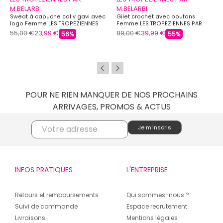
M.BELARBI
M.BELARBI
Sweat à capuche col v gavi avec
Gilet crochet avec boutons
logo Femme LES TROPEZIENNES
Femme LES TROPEZIENNES PAR
PAR M.BELARBI
M.BELARBI
55,00 €
23,99 €
89,00 €
39,99 €
56%
55%
POUR NE RIEN MANQUER DE NOS PROCHAINS
ARRIVAGES, PROMOS & ACTUS
INFOS PRATIQUES
L'ENTREPRISE
Retours et remboursements
Qui sommes-nous ?
Suivi de commande
Espace recrutement
Livraisons
Mentions légales