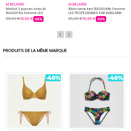
M.BELARBI
M.BELARBI
Maillot 2 pieces lurex iki
Bikini terre keri 15620044b Femme
15620076a Femme LES
LES TROPEZIENNES PAR M.BELARBI
TROPEZIENNES PAR M.BELARBI
59,00 €
19,99 €
65,00 €
19,99 €
66%
69%
PRODUITS DE LA MÊME MARQUE