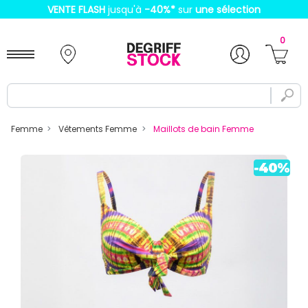
VENTE FLASH
jusqu'à
-40%
*
sur
une sélection
0
Femme
Vêtements Femme
Maillots de bain Femme