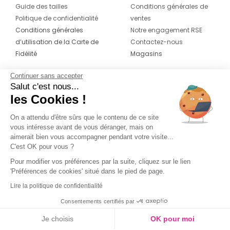
Guide des tailles
Conditions générales de
Politique de confidentialité
ventes
Conditions générales
Notre engagement RSE
d’utilisation de la Carte de
Contactez-nous
Fidélité
Magasins
Continuer sans accepter
CONTACT
SUIVEZ-NOUS SUR LES
Salut c'est nous...
RÉSEAUX
les Cookies !
04 42 20 78 42
Du lundi au jeudi de 8h30 à 16h30 & le
On a attendu d'être sûrs que le contenu de ce site
vous intéresse avant de vous déranger, mais on
vendredi de 8h30 à 15h30
aimerait bien vous accompagner pendant votre visite...
C'est OK pour vous ?
Pour modifier vos préférences par la suite, cliquez sur le lien
'Préférences de cookies' situé dans le pied de page.
Lire la politique de confidentialité
Consentements certifiés par
Je choisis
OK pour moi