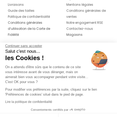
Livraisons
Mentions légales
Guide des tailles
Conditions générales de
Politique de confidentialité
ventes
Conditions générales
Notre engagement RSE
d’utilisation de la Carte de
Contactez-nous
Fidélité
Magasins
Continuer sans accepter
CONTACT
SUIVEZ-NOUS SUR LES
Salut c'est nous...
RÉSEAUX
les Cookies !
04 42 20 78 42
Du lundi au jeudi de 8h30 à 16h30 & le
On a attendu d'être sûrs que le contenu de ce site
vous intéresse avant de vous déranger, mais on
vendredi de 8h30 à 15h30
aimerait bien vous accompagner pendant votre visite...
C'est OK pour vous ?
Pour modifier vos préférences par la suite, cliquez sur le lien
'Préférences de cookies' situé dans le pied de page.
Lire la politique de confidentialité
Consentements certifiés par