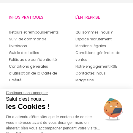
INFOS PRATIQUES
L'ENTREPRISE
Retours et remboursements
Qui sommes-nous ?
Suivi de commande
Espace recrutement
Livraisons
Mentions légales
Guide des tailles
Conditions générales de
Politique de confidentialité
ventes
Conditions générales
Notre engagement RSE
d’utilisation de la Carte de
Contactez-nous
Fidélité
Magasins
Continuer sans accepter
CONTACT
SUIVEZ-NOUS SUR LES
Salut c'est nous...
RÉSEAUX
les Cookies !
04 42 20 78 42
Du lundi au jeudi de 8h30 à 16h30 & le
On a attendu d'être sûrs que le contenu de ce site
vous intéresse avant de vous déranger, mais on
vendredi de 8h30 à 15h30
aimerait bien vous accompagner pendant votre visite...