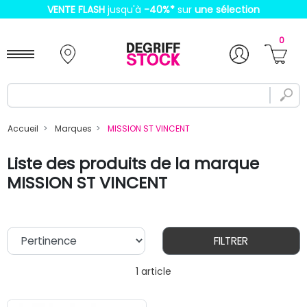
VENTE FLASH
jusqu'à
-40%
*
sur
une sélection
0
Accueil
Marques
MISSION ST VINCENT
Liste des produits de la marque
MISSION ST VINCENT
FILTRER
1 article