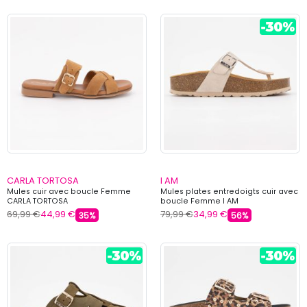
CARLA TORTOSA
I AM
Mules cuir avec boucle Femme
Mules plates entredoigts cuir avec
CARLA TORTOSA
boucle Femme I AM
69,99 €
44,99 €
79,99 €
34,99 €
35%
56%