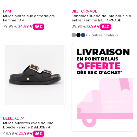
I AM
BILL TORNADE
Mules plates cuir entredoigts
Sandales suede double boucle à
Femme I AM
enfiler Femme BILL TORNADE
79,99 €
34,99 €
39,90 €
13,99 €
56%
64%
+ 2 autres couleurs
DEELUXE 74
Mules ouvertes avec double-
boucle Femme DEELUXE 74
49,99 €
26,99 €
46%