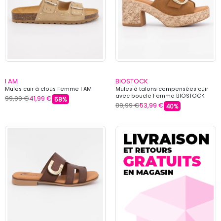
I AM
BIOSTOCK
Mules cuir à clous Femme I AM
Mules à talons compensées cuir
avec boucle Femme BIOSTOCK
99,99 €
41,99 €
58%
89,99 €
53,99 €
40%