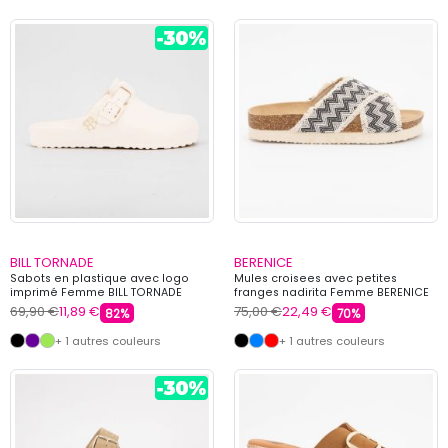
BILL TORNADE
BERENICE
Sabots en plastique avec logo
Mules croisees avec petites
imprimé Femme BILL TORNADE
franges nadirita Femme BERENICE
69,90 €
11,89 €
75,00 €
22,49 €
82%
70%
+ 1 autres couleurs
+ 1 autres couleurs