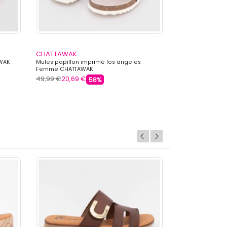
CHATTAWAK
CHATTAWAK
AWAK
Mules papillon imprimé los angeles
Mules cuir roxa
Femme CHATTAWAK
CHATTAWAK
49,99 €
20,69 €
49,99 €
20,69 
58%