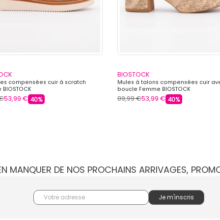
TOCK
BIOSTOCK
es compensées cuir à scratch
Mules à talons compensées cuir av
 BIOSTOCK
boucle Femme BIOSTOCK
 €
53,99 €
89,99 €
53,99 €
40%
40%
IEN MANQUER DE NOS PROCHAINS ARRIVAGES, PROM