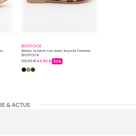
BIOSTOCK
BIOSTOCK
ec
Mules scratch cuir avec boucle Femme
Mules compensée
BIOSTOCK
corde Femme B
89,99 €
44,99 €
89,99 €
53,99 
50%
OS & ACTUS