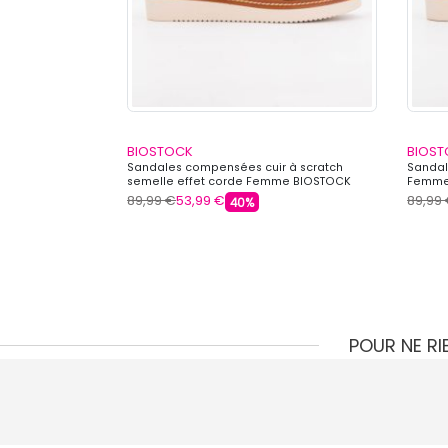
BIOSTOCK
BIOS
e BIOSTOCK
Sandales compensées cuir à scratch
Sandal
semelle effet corde Femme BIOSTOCK
Femme
89,99 €
53,99 €
89,99
40%
POUR NE R