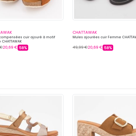
TAWAK
CHATTAWAK
compensées cuir ajouré à motif
Mules ajourées cuir Femme CHATT
 CHATTAWAK
 €
20,69 €
49,99 €
20,69 €
58%
58%