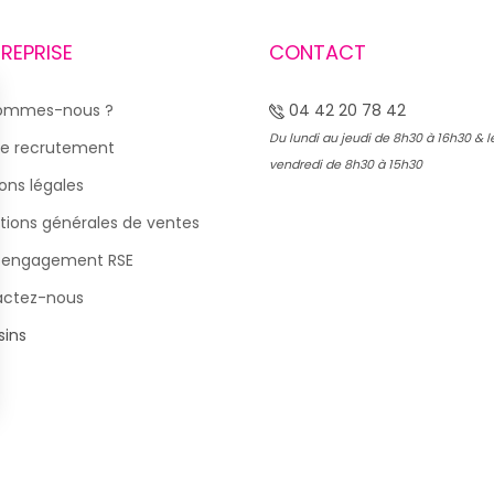
TREPRISE
CONTACT
sommes-nous ?
04 42 20 78 42
Du lundi au jeudi de 8h30 à 16h30 & l
e recrutement
vendredi de 8h30 à 15h30
ons légales
tions générales de ventes
 engagement RSE
actez-nous
ins
s Options
ètres de confidentialité, en garantissant la conformité avec le