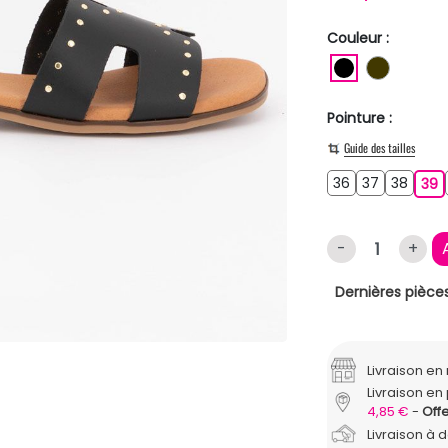
Couleur :
NOIR
MARRO
Pointure :
Guide des tailles
36
37
38
36
37
38
3
39
-
+
Dernières pièces
Livraison e
Livraison en 
4,85 €
Offe
Livraison à 