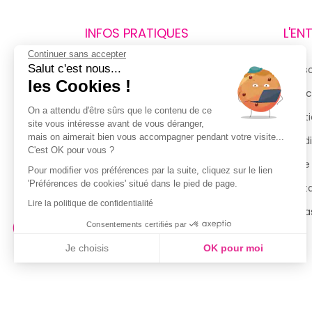
INFOS PRATIQUES
L'EN
Continuer sans accepter
Salut c'est nous...
Retours et remboursements
Qui 
les Cookies !
Suivi de commande
Espac
On a attendu d'être sûrs que le contenu de ce
Livraisons
Menti
site vous intéresse avant de vous déranger,
mais on aimerait bien vous accompagner pendant votre visite...
Guide des tailles
Condi
C'est OK pour vous ?
Politique de confidentialité
Notre
Pour modifier vos préférences par la suite, cliquez sur le lien
'Préférences de cookies' situé dans le pied de page.
Conditions générales d’utilisation
Cont
de la Carte de Fidélité
Lire la politique de confidentialité
Magas
Consentements certifiés par
Je choisis
OK pour moi
Axeptio consent
Plateforme de Gestion du Consentement : Personnalisez vo
Notre plateforme vous permet d'adapter et de gérer vos param