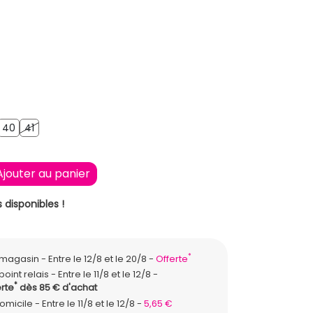
N FONCE
40
41
9
40
41
Ajouter au panier
 disponibles !
*
n magasin
Entre le 12/8 et le 20/8
Offerte
point relais
Entre le 11/8 et le 12/8
*
rte
dès 85 € d'achat
domicile
Entre le 11/8 et le 12/8
5,65 €