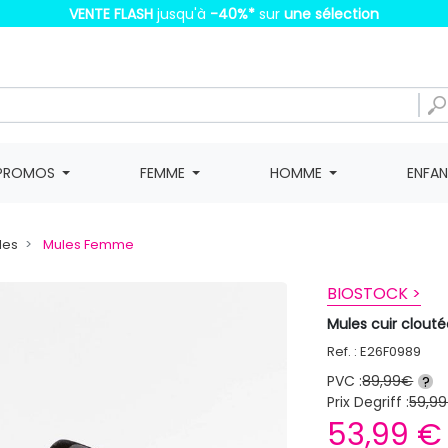
VENTE FLASH
jusqu'à
-40%
*
sur
une sélection
PROMOS
FEMME
HOMME
ENFA
les
Mules Femme
BIOSTOCK >
Mules cuir clou
Ref. : E26F0989
PVC :
89,99€
?
Prix Degriff :
59,99
53,99 