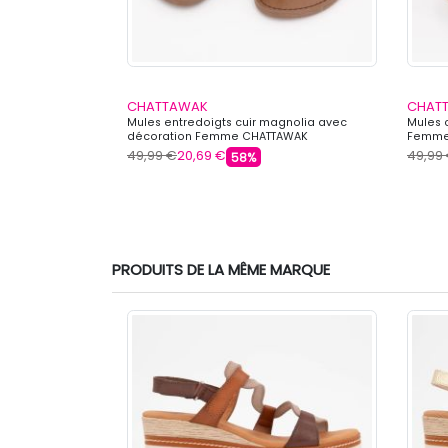
CHATTAWAK
CHAT
 boucle Femme
Mules entredoigts cuir magnolia avec
Mules 
décoration Femme CHATTAWAK
Femme
49,99 €
20,69 €
49,99
58%
PRODUITS DE LA MÊME MARQUE