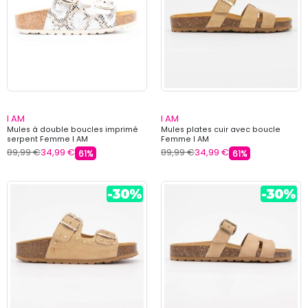
I AM
I AM
Mules à double boucles imprimé
Mules plates cuir avec boucle
serpent Femme I AM
Femme I AM
89,99 €
34,99 €
89,99 €
34,99 €
61%
61%