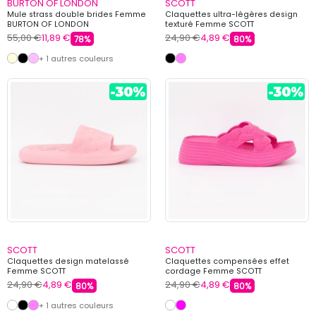
BURTON OF LONDON
SCOTT
Mule strass double brides Femme
Claquettes ultra-légères design
BURTON OF LONDON
texturé Femme SCOTT
55,00 €
11,89 €
24,90 €
4,89 €
78%
80%
+ 1 autres couleurs
SCOTT
SCOTT
Claquettes design matelassé
Claquettes compensées effet
Femme SCOTT
cordage Femme SCOTT
24,90 €
4,89 €
24,90 €
4,89 €
80%
80%
+ 1 autres couleurs