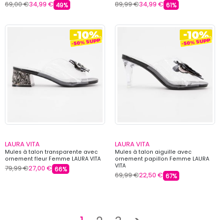
69,00 €
34,99 €
89,99 €
34,99 €
49%
61%
LAURA VITA
LAURA VITA
Mules à talon transparente avec
Mules à talon aiguille avec
ornement fleur Femme LAURA VITA
ornement papillon Femme LAURA
VITA
79,99 €
27,00 €
66%
69,99 €
22,50 €
67%