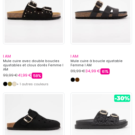
I AM
I AM
Mule cuire avec double boucles
Mule cuire à boucle ajustable
ajustables et clous dorés Femme I
Femme I AM
AM
89,99 €
34,99 €
61%
99,99 €
41,99 €
58%
+ 1 autres couleurs