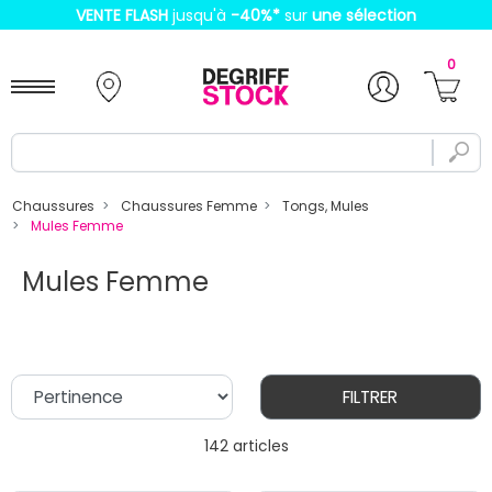
VENTE FLASH
jusqu'à
-40%
*
sur
une sélection
0
Chaussures
Chaussures Femme
Tongs, Mules
Mules Femme
Mules Femme
FILTRER
142 articles