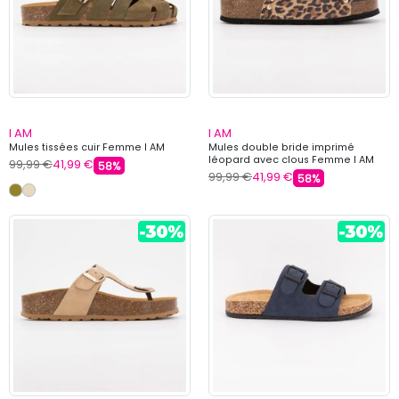
I AM
I AM
Mules tissées cuir Femme I AM
Mules double bride imprimé
léopard avec clous Femme I AM
99,99 €
41,99 €
58%
99,99 €
41,99 €
58%