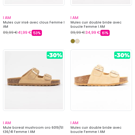
I AM
I AM
Mules cuir irisé avec clous Femme I
Mules cuir double bride avec
AM
boucle Femme I AM
89,99 €
41,99 €
89,99 €
34,99 €
53%
61%
I AM
I AM
Mule boreal mushroom oro 6019/51
Mules cuir double bride avec
t36/41 Femme I AM
boucle Femme I AM