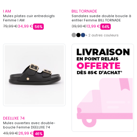
I AM
BILL TORNADE
Mules plates cuir entredoigts
Sandales suede double boucle à
Femme I AM
enfiler Femme BILL TORNADE
79,99 €
34,99 €
39,90 €
13,99 €
56%
64%
+ 2 autres couleurs
DEELUXE 74
Mules ouvertes avec double-
boucle Femme DEELUXE 74
49,99 €
26,99 €
46%