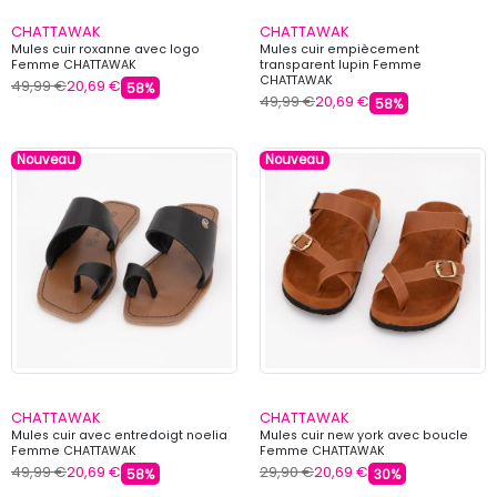
CHATTAWAK
CHATTAWAK
Mules cuir roxanne avec logo
Mules cuir empiècement
Femme CHATTAWAK
transparent lupin Femme
CHATTAWAK
49,99 €
20,69 €
58%
49,99 €
20,69 €
58%
Nouveau
Nouveau
CHATTAWAK
CHATTAWAK
Mules cuir avec entredoigt noelia
Mules cuir new york avec boucle
Femme CHATTAWAK
Femme CHATTAWAK
49,99 €
20,69 €
29,90 €
20,69 €
58%
30%