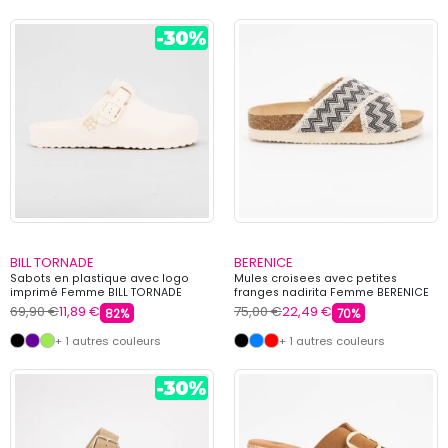
BILL TORNADE
BERENICE
Sabots en plastique avec logo
Mules croisees avec petites
imprimé Femme BILL TORNADE
franges nadirita Femme BERENICE
69,90 €
11,89 €
75,00 €
22,49 €
82%
70%
+ 1 autres couleurs
+ 1 autres couleurs