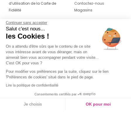
d’utilisation de la Carte de
Contactez-nous
Fidélité
Magasins
Continuer sans accepter
CONTACT
SUIVEZ-NOUS SUR LES
Salut c'est nous...
RÉSEAUX
les Cookies !
04 42 20 78 42
Du lundi au jeudi de 8h30 à 16h30 & le
On a attendu d'être sûrs que le contenu de ce site
vous intéresse avant de vous déranger, mais on
vendredi de 8h30 à 15h30
aimerait bien vous accompagner pendant votre visite...
C'est OK pour vous ?
Pour modifier vos préférences par la suite, cliquez sur le lien
'Préférences de cookies' situé dans le pied de page.
Lire la politique de confidentialité
Consentements certifiés par
Je choisis
OK pour moi
Axeptio consent
Plateforme de Gestion du Consentement : Personnalisez vos O
Notre plateforme vous permet d'adapter et de gérer vos paramètr