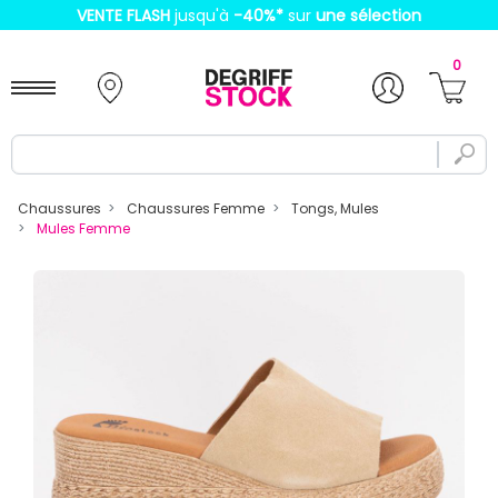
VENTE FLASH
jusqu'à
-40%
*
sur
une sélection
0
Chaussures
Chaussures Femme
Tongs, Mules
Mules Femme