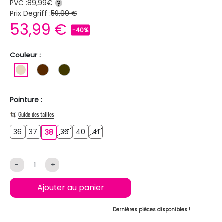
PVC :
89,99€
?
Prix Degriff :
59,99 €
53,99 €
-40%
Couleur :
BEIGE
MARRON
MARRON FONCE
Pointure :
Guide des tailles
36
37
39
40
41
36
37
38
39
40
41
38
-
+
Ajouter au panier
Dernières pièces disponibles !