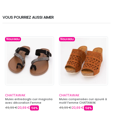
VOUS POURRIEZ AUSSI AIMER
Nouveau
Nouveau
CHATTAWAK
CHATTAWAK
Mules entredoigts cuir magnolia
Mules compensées cuir ajouré à
avec décoration Femme
motif Femme CHATTAWAK
CHATTAWAK
49,99 €
20,69 €
49,99 €
20,69 €
58%
58%