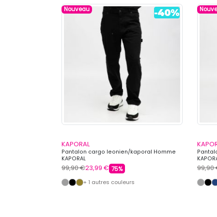
Nouveau
Nouv
KAPORAL
KAPO
on Homme
Pantalon cargo leonien/kaporal Homme
Pantal
KAPORAL
KAPOR
99,90 €
23,99 €
99,90
75%
s
+ 1 autres couleurs