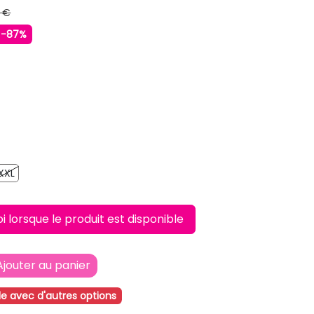
 €
-87%
ONCE
EU FONCE
XXL
XXL
lorsque le produit est disponible
Ajouter au panier
le avec d'autres options