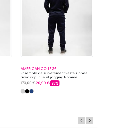
AMERICAN COLLEGE
LE COQ SPORTI
Ensemble de survetement veste zippée
Bas de jogging r
avec capuche et jogging Homme
Homme LE COQ 
AMERICAN COLLEGE
170,00 €
20,99 €
75,00 €
39,99 €
87%