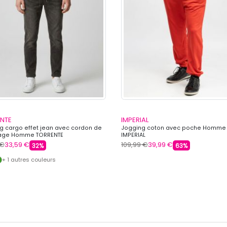
NTE
IMPERIAL
g cargo effet jean avec cordon de
Jogging coton avec poche Homme
rage Homme TORRENTE
IMPERIAL
 €
33,59 €
109,99 €
39,99 €
32%
63%
+ 1 autres couleurs