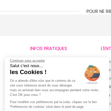
POUR NE R
INFOS PRATIQUES
L'EN
Continuer sans accepter
Retours et remboursements
Qui 
Salut c'est nous...
Suivi de commande
Espac
les Cookies !
Livraisons
Menti
On a attendu d'être sûrs que le contenu de ce
site vous intéresse avant de vous déranger,
Guide des tailles
Condi
mais on aimerait bien vous accompagner pendant votre visite...
Politique de confidentialité
Notre
C'est OK pour vous ?
Pour modifier vos préférences par la suite, cliquez sur le lien
Conditions générales d’utilisation
Cont
'Préférences de cookies' situé dans le pied de page.
de la Carte de Fidélité