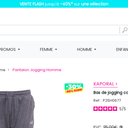
VENTE FLASH
jusqu'à
-40%
*
sur
une sélection
PROMOS
FEMME
HOMME
ENFA
mme
Pantalon Jogging Homme
KAPORAL >
Bas de jogging 
Ref. : P25H0677
5
/
5
PVC :
115,00€
?