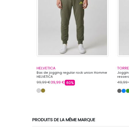
HELVETICA
TORRE
e carotte coton
Bas de jogging regular rock union Homme
Joggin
HELVETICA
resse
99,99 €
39,99 €
49,99
60%
PRODUITS DE LA MÊME MARQUE