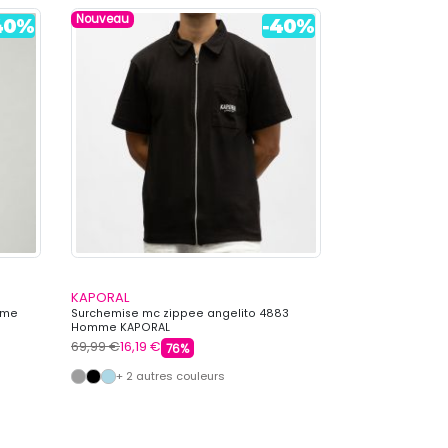
Nouveau
KAPORAL
KAPORAL
mme
Surchemise mc zippee angelito 4883
Chapeau bob s
Homme KAPORAL
KAPORAL
69,99 €
16,19 €
39,90 €
11,99 €
76%
+ 2 autres couleurs
+ 5 autre