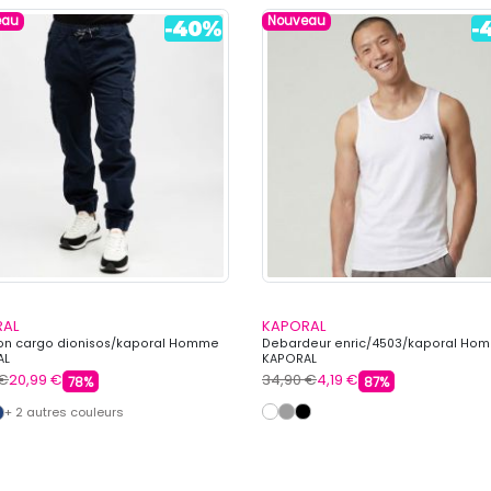
eau
Nouveau
RAL
KAPORAL
on cargo dionisos/kaporal Homme
Debardeur enric/4503/kaporal Ho
AL
KAPORAL
 €
20,99 €
34,90 €
4,19 €
78%
87%
+ 2 autres couleurs