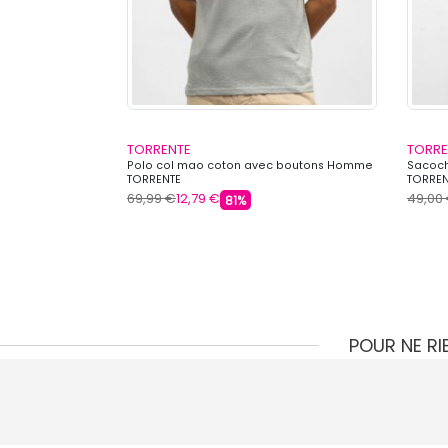
TORRENTE
TORRE
thra toh-a25026
Polo col mao coton avec boutons Homme
Sacoch
TORRENTE
TORREN
69,99 €
12,79 €
49,00
81%
POUR NE R