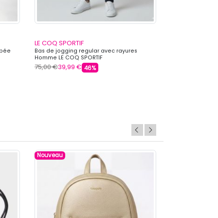
LE COQ SPORTIF
KAPORAL
ppée
Bas de jogging regular avec rayures
Ensemble joggi
Homme LE COQ SPORTIF
Homme KAPORA
75,00 €
39,99 €
210,00 €
35,99 
46%
+ 2 autre
Nouveau
Nouveau