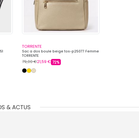
TORRENTE
TORRENTE
51
Sac a dos boule beige tos-p25077 Femme
Pochette rabat 
TORRENTE
TORRENTE
79,00 €
21,59 €
69,00 €
19,99 €
72%
OS & ACTUS