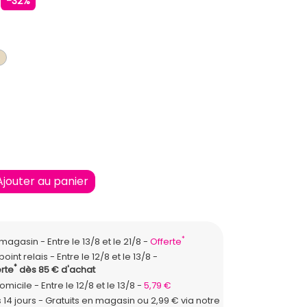
€
-32%
E
RT
BEIGE
Ajouter au panier
*
n magasin
Entre le 13/8 et le 21/8
Offerte
point relais
Entre le 12/8 et le 13/8
*
rte
dès 85 € d'achat
domicile
Entre le 12/8 et le 13/8
5,79 €
 14 jours - Gratuits en magasin ou 2,99 € via notre