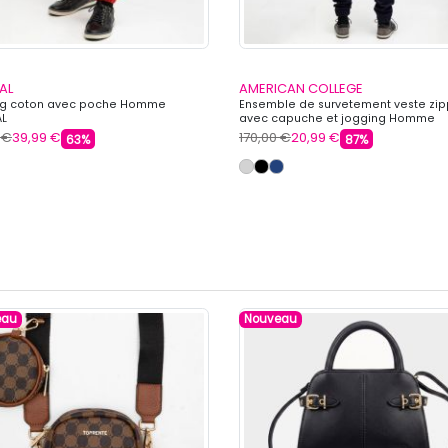
AL
AMERICAN COLLEGE
ng coton avec poche Homme
Ensemble de survetement veste zi
AL
avec capuche et jogging Homme
AMERICAN COLLEGE
 €
39,99 €
170,00 €
20,99 €
63%
87%
eau
Nouveau