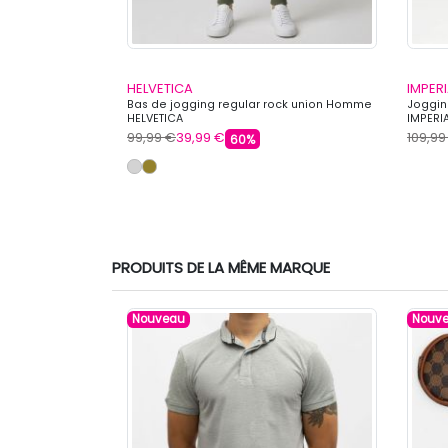
HELVETICA
IMPERI
ppé à capuche
Bas de jogging regular rock union Homme
Joggi
mme US POLO
HELVETICA
IMPERI
99,99 €
39,99 €
109,99
60%
PRODUITS DE LA MÊME MARQUE
Nouveau
Nouv