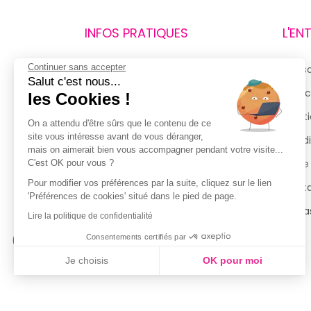
INFOS PRATIQUES
L'EN
Continuer sans accepter
Retours et remboursements
Qui 
Salut c'est nous...
Suivi de commande
Espac
les Cookies !
Livraisons
Menti
On a attendu d'être sûrs que le contenu de ce
site vous intéresse avant de vous déranger,
Guide des tailles
Condi
mais on aimerait bien vous accompagner pendant votre visite...
Politique de confidentialité
Notre
C'est OK pour vous ?
Pour modifier vos préférences par la suite, cliquez sur le lien
Conditions générales d’utilisation
Cont
'Préférences de cookies' situé dans le pied de page.
de la Carte de Fidélité
Magas
Lire la politique de confidentialité
Consentements certifiés par
Je choisis
OK pour moi
Axeptio consent
Plateforme de Gestion du Consentement : Personnalisez vo