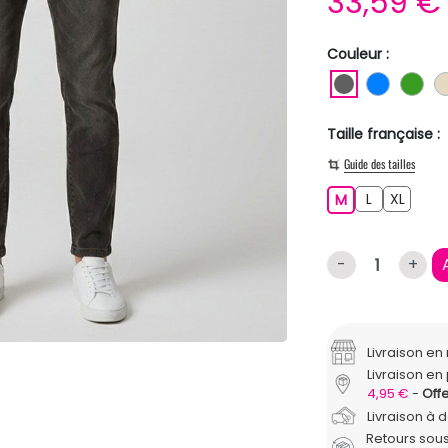
33,59 
Couleur :
GRIS FONC
BLEU
VE
Taille française :
Guide des tailles
L
XL
M
L
XL
M
-
+
Livraison e
Livraison en 
4,95 €
Offe
Livraison à 
Retours sous