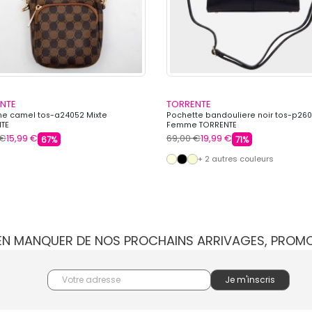
NTE
TORRENTE
e camel tos-a24052 Mixte
Pochette bandouliere noir tos-p260
TE
Femme TORRENTE
 €
15,99 €
69,00 €
19,99 €
67%
71%
+ 2 autres couleurs
IEN MANQUER DE NOS PROCHAINS ARRIVAGES, PROM