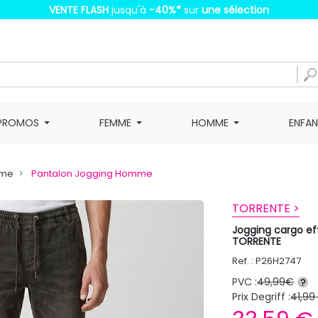
VENTE FLASH
jusqu'à
-40%
*
sur
une sélection
PROMOS
FEMME
HOMME
ENFA
mme
Pantalon Jogging Homme
TORRENTE >
Jogging cargo e
TORRENTE
Ref. : P26H2747
PVC :
49,99€
?
Prix Degriff :
41,99