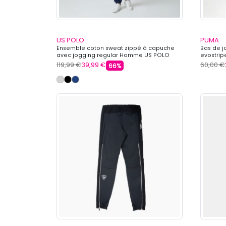
US POLO
PUMA
Ensemble coton sweat zippé à capuche
Bas de 
avec jogging regular Homme US POLO
evostri
119,99 €
39,99 €
60,00 €
66%