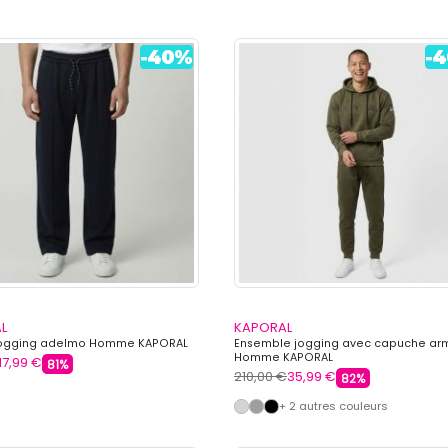
L
KAPORAL
jogging adelmo Homme KAPORAL
Ensemble jogging avec capuche ar
Homme KAPORAL
17,99 €
81%
210,00 €
35,99 €
82%
+ 2 autres couleurs