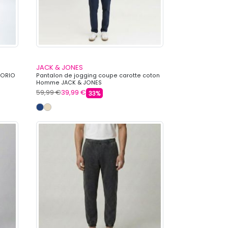
JACK & JONES
PORIO
Pantalon de jogging coupe carotte coton
Homme JACK & JONES
59,99 €
39,99 €
33%