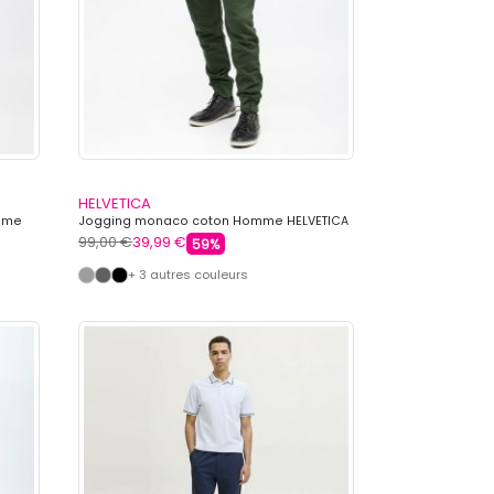
HELVETICA
omme
Jogging monaco coton Homme HELVETICA
99,00 €
39,99 €
59%
+ 3 autres couleurs