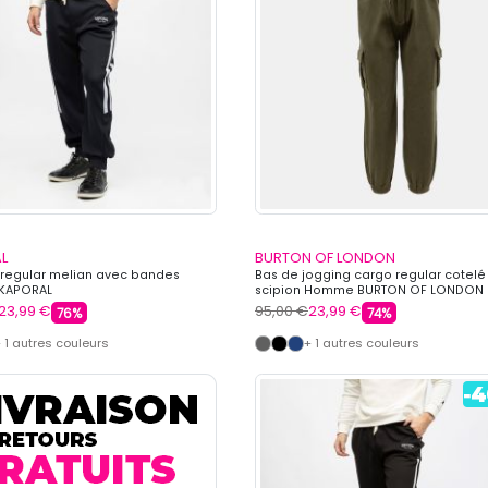
L
BURTON OF LONDON
regular melian avec bandes
Bas de jogging cargo regular cotelé
KAPORAL
scipion Homme BURTON OF LONDON
23,99 €
95,00 €
23,99 €
76%
74%
 1 autres couleurs
+ 1 autres couleurs