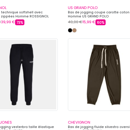
NOL
US GRAND POLO
 technique softshell avec
Bas de jogging coupe carotte coton
es zippées Homme ROSSIGNOL
Homme US GRAND POLO
€
39,99 €
40,00 €
15,99 €
73%
60%
 JONES
CHEVIGNON
ogging vesterbro taille élastique
Bas de jogging fluide silvestro overs