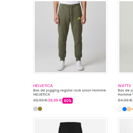
HELVETICA
WATTS
Bas de jogging regular rock union Homme
Bas de j
HELVETICA
Homme 
99,99 €
39,99 €
84,99 €
60%
+