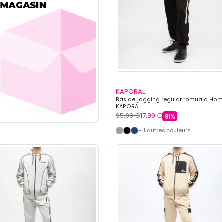
KAPORAL
Bas de jogging regular romuald H
KAPORAL
95,00 €
17,99 €
81%
+ 1 autres couleurs