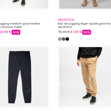
HELVETICA
jogging medium gray heathe
Bas de jogging léger ajusté gaia 
pe Homme PUMA
HELVETICA
23,99 €
119,99 €
47,99 €
60%
60%