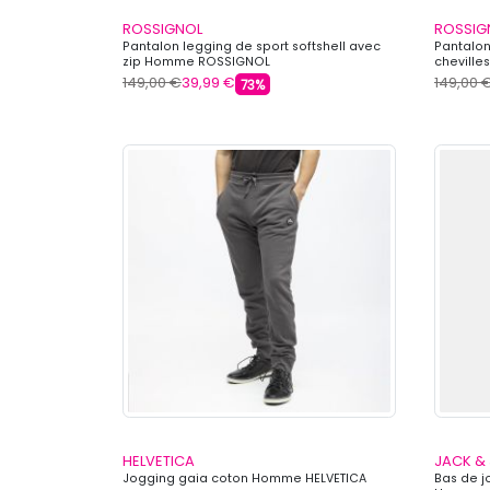
ROSSIGNOL
ROSSIG
Pantalon legging de sport softshell avec
Pantalon
zip Homme ROSSIGNOL
chevill
149,00 €
39,99 €
149,00 
73%
HELVETICA
JACK &
Jogging gaia coton Homme HELVETICA
Bas de j