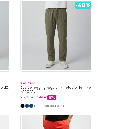
KAPORAL
e LEE
Bas de jogging regular minotaure Homme
KAPORAL
95,00 €
17,99 €
81%
+ 1 autres couleurs