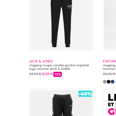
JACK & JONES
KAPORA
Jogging coupe carotte gordon imprimé
Jogging 
logo Homme JACK & JONES
Homme 
29,99 €
19,99 €
99,99 €
33%
+