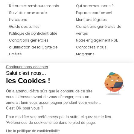
Retours et remboursements
Qui sommes-nous ?
Suivi de commande
Espace recrutement
Livraisons
Mentions légales
Guide des tailles
Conditions générales de
Politique de confidentialité
ventes
Conditions générales
Notre engagement RSE
d’utilisation de la Carte de
Contactez-nous
Fidélité
Magasins
Continuer sans accepter
CONTACT
SUIVEZ-NOUS SUR LES
Salut c'est nous...
RÉSEAUX
les Cookies !
04 42 20 78 42
Du lundi au jeudi de 8h30 à 16h30 & le
On a attendu d'être sûrs que le contenu de ce site
vous intéresse avant de vous déranger, mais on
vendredi de 8h30 à 15h30
aimerait bien vous accompagner pendant votre visite...
C'est OK pour vous ?
Pour modifier vos préférences par la suite, cliquez sur le lien
'Préférences de cookies' situé dans le pied de page.
Lire la politique de confidentialité