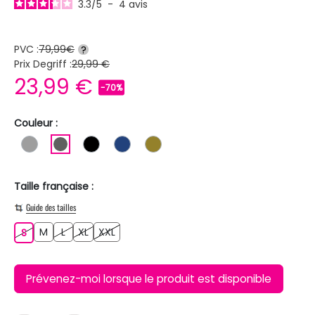
3.3
/
5
-
4
avis
PVC :
79,99€
?
Prix Degriff :
29,99 €
23,99 €
-70%
Couleur :
GRIS
GRIS FONCE
NOIR
BLEU FONCE
KAKI
Taille française :
Guide des tailles
M
L
XL
XXL
S
M
L
XL
XXL
S
Prévenez-moi lorsque le produit est disponible