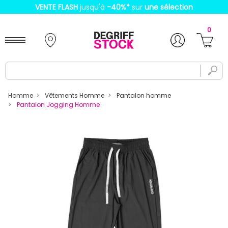
VENTE FLASH
jusqu'à
-40%
*
sur
une sélection
0
Homme
Vêtements Homme
Pantalon homme
Pantalon Jogging Homme