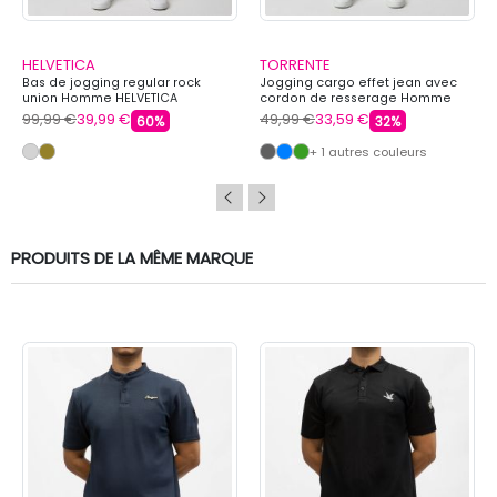
HELVETICA
TORRENTE
Bas de jogging regular rock
Jogging cargo effet jean avec
union Homme HELVETICA
cordon de resserage Homme
TORRENTE
99,99 €
39,99 €
49,99 €
33,59 €
60%
32%
+ 1 autres couleurs
PRODUITS DE LA MÊME MARQUE