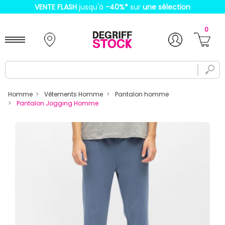
VENTE FLASH
jusqu'à
-40%
*
sur
une sélection
0
Homme
Vêtements Homme
Pantalon homme
Pantalon Jogging Homme