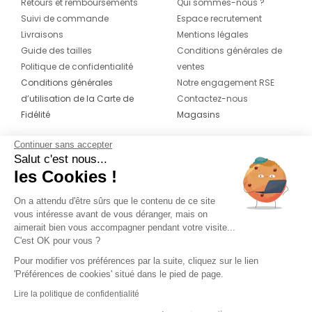
Retours et remboursements
Qui sommes-nous ?
Suivi de commande
Espace recrutement
Livraisons
Mentions légales
Guide des tailles
Conditions générales de
Politique de confidentialité
ventes
Conditions générales
Notre engagement RSE
d’utilisation de la Carte de
Contactez-nous
Fidélité
Magasins
Continuer sans accepter
CONTACT
SUIVEZ-NOUS SUR LES
Salut c'est nous...
RÉSEAUX
les Cookies !
04 42 20 78 42
Du lundi au jeudi de 8h30 à 16h30 & le
On a attendu d'être sûrs que le contenu de ce site
vous intéresse avant de vous déranger, mais on
vendredi de 8h30 à 15h30
aimerait bien vous accompagner pendant votre visite...
C'est OK pour vous ?
Pour modifier vos préférences par la suite, cliquez sur le lien
'Préférences de cookies' situé dans le pied de page.
Lire la politique de confidentialité