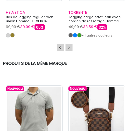
HELVETICA
TORRENTE
Bas de jogging regular rock
Jogging cargo effet jean avec
union Homme HELVETICA
cordon de resserage Homme
TORRENTE
99,99 €
39,99 €
49,99 €
33,59 €
60%
32%
+ 1 autres couleurs
PRODUITS DE LA MÊME MARQUE
Nouveau
Nouveau