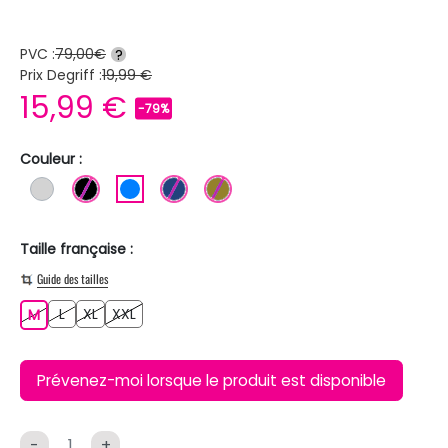
PVC :
79,00€
?
Prix Degriff :
19,99 €
15,99 €
-79%
Couleur :
GRIS CLAIR
NOIR
BLEU
BLEU FONCE
KAKI
Taille française :
Guide des tailles
L
XL
XXL
M
L
XL
XXL
M
Prévenez-moi lorsque le produit est disponible
-
+