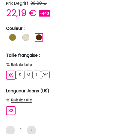
Prix Degriff :
36,99 €
22,19 €
-44%
Couleur :
KAKI
BEIGE
MARRON
Taille française :
Guide des tailles
S
M
L
XL
XS
S
M
L
XL
XS
Longueur Jeans (US) :
Guide des tailles
32
32
-
+