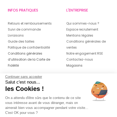
INFOS PRATIQUES
L'ENTREPRISE
Retours et remboursements
Qui sommes-nous ?
Suivi de commande
Espace recrutement
Livraisons
Mentions légales
Guide des tailles
Conditions générales de
Politique de confidentialité
ventes
Conditions générales
Notre engagement RSE
d’utilisation de la Carte de
Contactez-nous
Fidélité
Magasins
Continuer sans accepter
CONTACT
SUIVEZ-NOUS SUR LES
Salut c'est nous...
RÉSEAUX
les Cookies !
04 42 20 78 42
Du lundi au jeudi de 8h30 à 16h30 & le
On a attendu d'être sûrs que le contenu de ce site
vous intéresse avant de vous déranger, mais on
vendredi de 8h30 à 15h30
aimerait bien vous accompagner pendant votre visite...
C'est OK pour vous ?