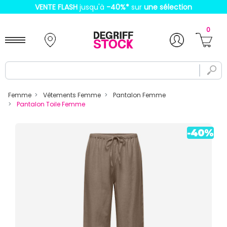
VENTE FLASH
jusqu'à
-40%
*
sur
une sélection
0
Femme
Vêtements Femme
Pantalon Femme
Pantalon Toile Femme