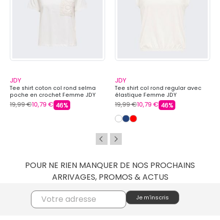
JDY
JDY
Tee shirt coton col rond selma
Tee shirt col rond regular avec
poche en crochet Femme JDY
élastique Femme JDY
19,99 €
10,79 €
19,99 €
10,79 €
46%
46%
POUR NE RIEN MANQUER DE NOS PROCHAINS
ARRIVAGES, PROMOS & ACTUS