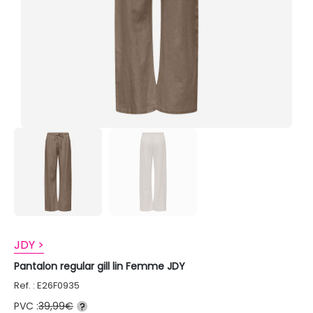
JDY >
Pantalon regular gill lin Femme JDY
Ref. : E26F0935
PVC :
39,99€
?