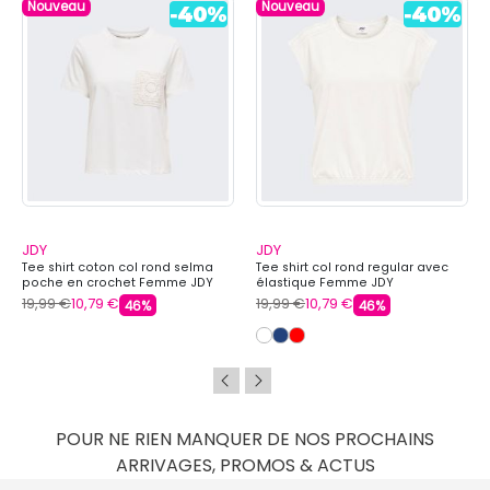
Nouveau
Nouveau
JDY
JDY
Tee shirt coton col rond selma
Tee shirt col rond regular avec
poche en crochet Femme JDY
élastique Femme JDY
19,99 €
10,79 €
19,99 €
10,79 €
46%
46%
POUR NE RIEN MANQUER DE NOS PROCHAINS
ARRIVAGES, PROMOS & ACTUS