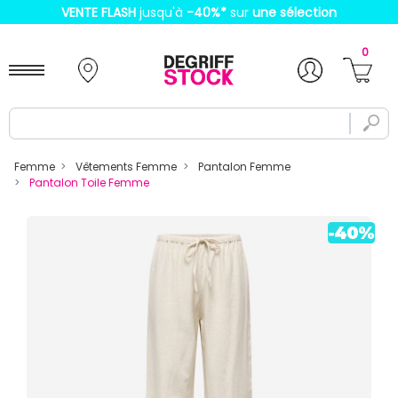
VENTE FLASH
jusqu'à
-40%
*
sur
une sélection
0
Femme
Vêtements Femme
Pantalon Femme
Pantalon Toile Femme