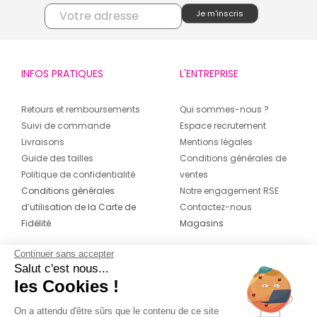
INFOS PRATIQUES
L'ENTREPRISE
Retours et remboursements
Qui sommes-nous ?
Suivi de commande
Espace recrutement
Livraisons
Mentions légales
Guide des tailles
Conditions générales de
Politique de confidentialité
ventes
Conditions générales
Notre engagement RSE
d’utilisation de la Carte de
Contactez-nous
Fidélité
Magasins
Continuer sans accepter
CONTACT
SUIVEZ-NOUS SUR LES
Salut c'est nous...
RÉSEAUX
les Cookies !
04 42 20 78 42
Du lundi au jeudi de 8h30 à 16h30 & le
On a attendu d'être sûrs que le contenu de ce site