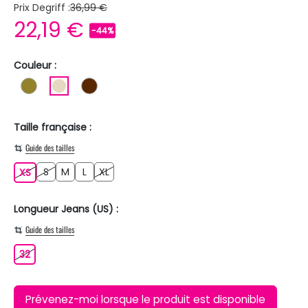
Prix Degriff :
36,99 €
22,19 €
-44%
Couleur :
KAKI
BEIGE
MARRON
Taille française :
Guide des tailles
S
M
L
XL
XS
S
M
L
XL
XS
Longueur Jeans (US) :
Guide des tailles
32
32
Prévenez-moi lorsque le produit est disponible