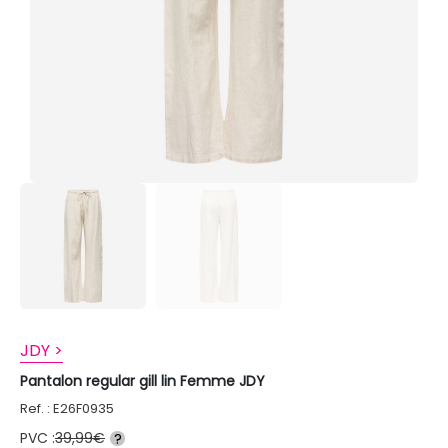
JDY >
Pantalon regular gill lin Femme JDY
Ref. : E26F0935
PVC :
39,99€
?