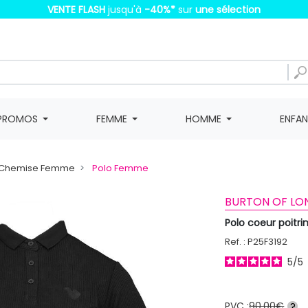
VENTE FLASH
jusqu'à
-40%
*
sur
une sélection
PROMOS
FEMME
HOMME
ENFA
t, Chemise Femme
Polo Femme
BURTON OF LO
Polo coeur poit
Ref. : P25F3192
5
/
5
PVC :
90,00€
?