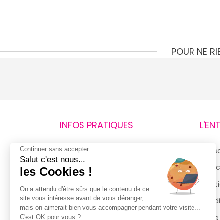
POUR NE R
INFOS PRATIQUES
L'EN
Continuer sans accepter
Retours et remboursements
Qui 
Salut c'est nous...
Suivi de commande
Espac
les Cookies !
Livraisons
Menti
On a attendu d'être sûrs que le contenu de ce
site vous intéresse avant de vous déranger,
Guide des tailles
Condi
mais on aimerait bien vous accompagner pendant votre visite...
Politique de confidentialité
Notre
C'est OK pour vous ?