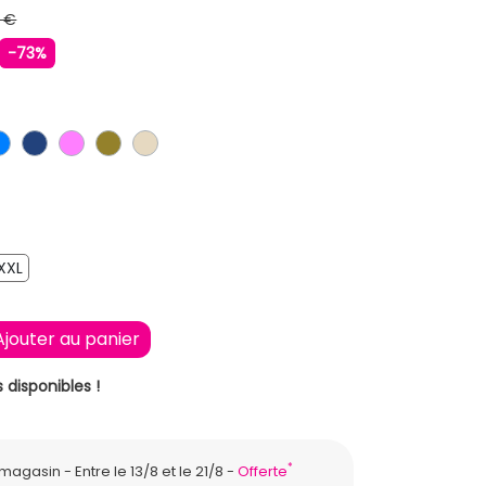
 €
-73%
IR
BLEU
BLEU FONCE
ROSE
KAKI
BEIGE
XXL
XXL
Ajouter au panier
 disponibles !
*
n magasin
Entre le 13/8 et le 21/8
Offerte