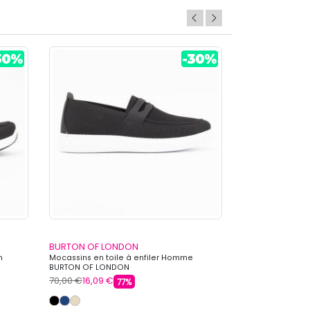
BURTON OF LONDON
BURTON OF LO
n
Mocassins en toile à enfiler Homme
Mule strass dou
BURTON OF LONDON
OF LONDON
70,00 €
16,09 €
55,00 €
11,89 €
77%
+ 1 autre