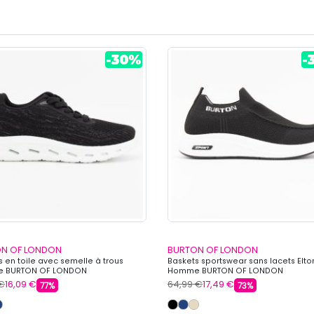
N OF LONDON
BURTON OF LONDON
s en toile avec semelle à trous
Baskets sportswear sans lacets Elto
 BURTON OF LONDON
Homme BURTON OF LONDON
 €
16,09 €
64,99 €
17,49 €
77%
73%