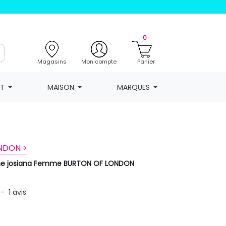
0
Magasins
Mon compte
Panier
NT
MAISON
MARQUES
NDON >
rine josiana Femme BURTON OF LONDON
-
1
avis