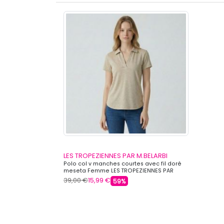
LES TROPEZIENNES PAR M.BELARBI
Polo col v manches courtes avec fil doré
meseta Femme LES TROPEZIENNES PAR
M.BELARBI
39,00 €
15,99 €
59%