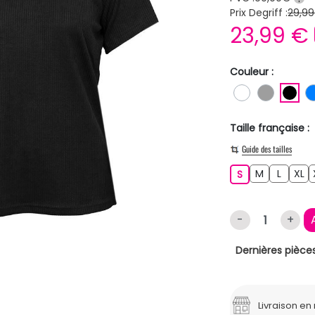
Prix Degriff :
29,99
23,99 €
Couleur :
BLANC
GRIS
NO
Taille française :
Guide des tailles
M
L
XL
S
M
L
XL
S
-
+
Dernières pièces
Livraison e