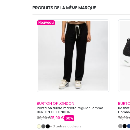
PRODUITS DE LA MÊME MARQUE
Nouveau
BURTON OF LONDON
BURTO
CH Femme BURTON
Pantalon fluide marieta regular Femme
Basket
BURTON OF LONDON
Homme
39,99 €
15,99 €
70,00
60%
+ 3 autres couleurs