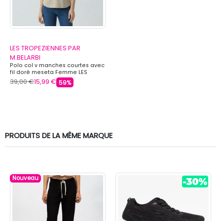
LES TROPEZIENNES PAR
M.BELARBI
Polo col v manches courtes avec
fil doré meseta Femme LES
TROPEZIENNES PAR M.BELARBI
39,00 €
15,99 €
59%
PRODUITS DE LA MÊME MARQUE
Nouveau