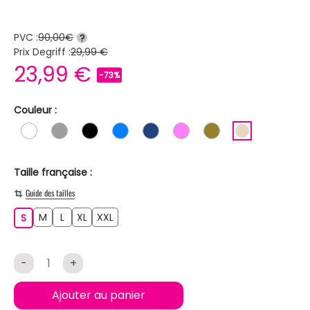
PVC :
90,00€
?
Prix Degriff :
29,99 €
23,99 €
-73%
Couleur :
BLANC
GRIS
NOIR
BLEU
BLEU FONCE
ROSE
KAKI
BEIGE
Taille française :
Guide des tailles
M
L
XL
XXL
S
M
L
XL
XXL
S
-
+
Ajouter au panier