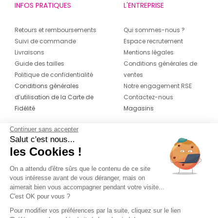
INFOS PRATIQUES
L'ENTREPRISE
Retours et remboursements
Qui sommes-nous ?
Suivi de commande
Espace recrutement
Livraisons
Mentions légales
Guide des tailles
Conditions générales de
Politique de confidentialité
ventes
Conditions générales
Notre engagement RSE
d’utilisation de la Carte de
Contactez-nous
Fidélité
Magasins
Continuer sans accepter
CONTACT
SUIVEZ-NOUS SUR LES
Salut c'est nous...
RÉSEAUX
les Cookies !
04 42 20 78 42
Du lundi au jeudi de 8h30 à 16h30 & le
On a attendu d'être sûrs que le contenu de ce site
vous intéresse avant de vous déranger, mais on
vendredi de 8h30 à 15h30
aimerait bien vous accompagner pendant votre visite...
C'est OK pour vous ?
Pour modifier vos préférences par la suite, cliquez sur le lien