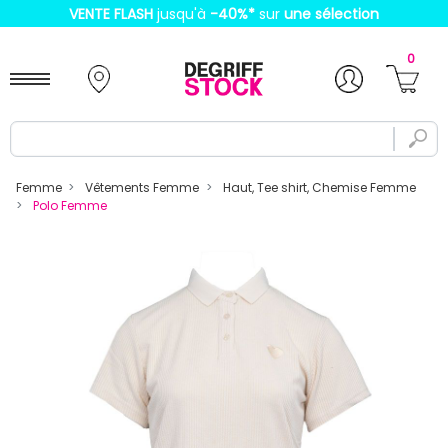
VENTE FLASH
jusqu'à
-40%
*
sur
une sélection
0
Femme
Vêtements Femme
Haut, Tee shirt, Chemise Femme
Polo Femme