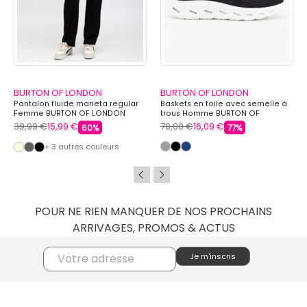
BURTON OF LONDON
BURTON OF LONDON
Pantalon fluide marieta regular
Baskets en toile avec semelle à
Femme BURTON OF LONDON
trous Homme BURTON OF
LONDON
39,99 €
15,99 €
70,00 €
16,09 €
60%
77%
+ 3 autres couleurs
POUR NE RIEN MANQUER DE NOS PROCHAINS
ARRIVAGES, PROMOS & ACTUS