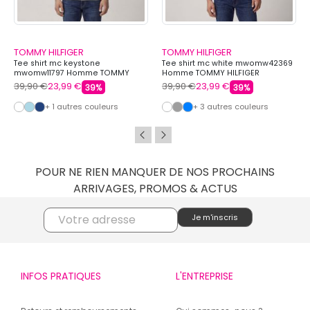
TOMMY HILFIGER
TOMMY HILFIGER
Tee shirt mc keystone
Tee shirt mc white mwomw42369
mwomw11797 Homme TOMMY
Homme TOMMY HILFIGER
HILFIGER
39,90 €
23,99 €
39,90 €
23,99 €
39%
39%
+ 1 autres couleurs
+ 3 autres couleurs
POUR NE RIEN MANQUER DE NOS PROCHAINS
ARRIVAGES, PROMOS & ACTUS
INFOS PRATIQUES
L'ENTREPRISE