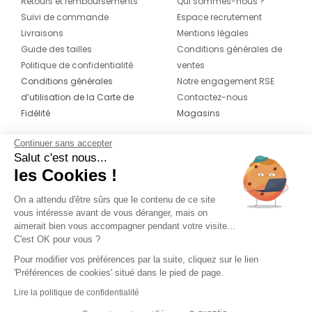
Retours et remboursements
Qui sommes-nous ?
Suivi de commande
Espace recrutement
Livraisons
Mentions légales
Guide des tailles
Conditions générales de
Politique de confidentialité
ventes
Conditions générales
Notre engagement RSE
d’utilisation de la Carte de
Contactez-nous
Fidélité
Magasins
Continuer sans accepter
CONTACT
SUIVEZ-NOUS SUR LES
Salut c'est nous...
RÉSEAUX
les Cookies !
04 42 20 78 42
Du lundi au jeudi de 8h30 à 16h30 & le
On a attendu d'être sûrs que le contenu de ce site
vous intéresse avant de vous déranger, mais on
vendredi de 8h30 à 15h30
aimerait bien vous accompagner pendant votre visite...
C'est OK pour vous ?
Pour modifier vos préférences par la suite, cliquez sur le lien
'Préférences de cookies' situé dans le pied de page.
Lire la politique de confidentialité