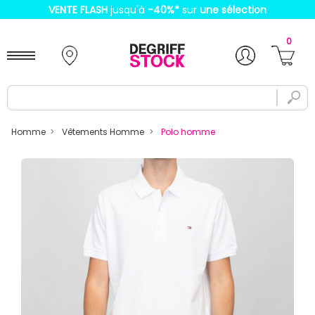
VENTE FLASH
jusqu'à
-40%
*
sur
une sélection
0
Homme
Vêtements Homme
Polo homme