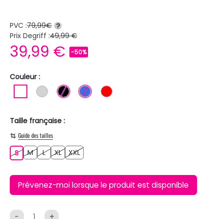
PVC :
79,99€
?
Prix Degriff :
49,99 €
39,99 €
-50%
Couleur :
BLANC
GRIS CLAIR
NOIR
BLEU ROI
ROUGE
Taille française :
Guide des tailles
M
L
XL
XXL
S
M
L
XL
XXL
S
Prévenez-moi lorsque le produit est disponible
-
+