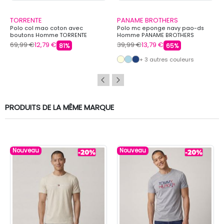
TORRENTE
PANAME BROTHERS
Polo col mao coton avec
Polo mc eponge navy pao-ds
boutons Homme TORRENTE
Homme PANAME BROTHERS
69,99 €
12,79 €
39,99 €
13,79 €
81%
65%
+ 3 autres couleurs
PRODUITS DE LA MÊME MARQUE
Nouveau
Nouveau