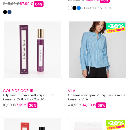
46%
245,00 €
87,99 €
64%
+ 1 autres couleurs
COUP DE COEUR
VILA
Edp seduction spell vapo 30ml
Chemise dogma à rayures à nouer
Femme COUP DE COEUR
Femme VILA
10,90 €
7,99 €
44,99 €
14,00 €
26%
68%