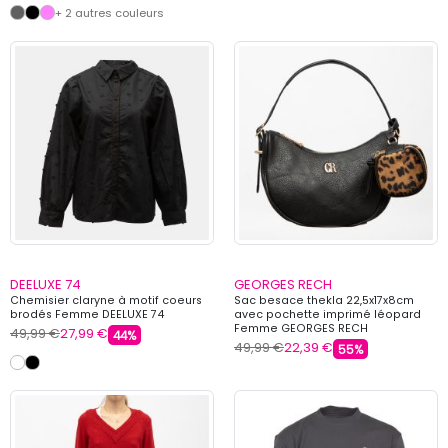
+ 2 autres couleurs
DEELUXE 74
GEORGES RECH
Chemisier claryne à motif coeurs
Sac besace thekla 22,5x17x8cm
brodés Femme DEELUXE 74
avec pochette imprimé léopard
Femme GEORGES RECH
49,99 €
27,99 €
44%
49,99 €
22,39 €
55%