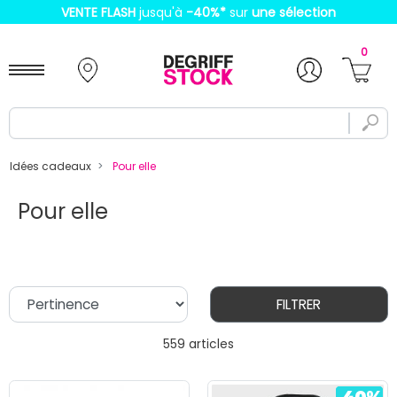
VENTE FLASH
jusqu'à
-40%
*
sur
une sélection
0
Idées cadeaux
Pour elle
Pour elle
FILTRER
559 articles