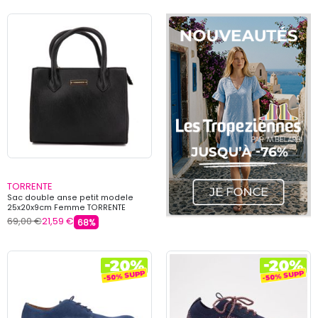
TORRENTE
Sac double anse petit modele
25x20x9cm Femme TORRENTE
69,00 €
21,59 €
68%