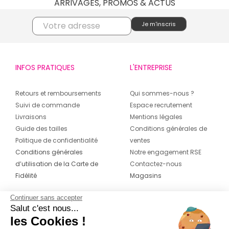
ARRIVAGES, PROMOS & ACTUS
INFOS PRATIQUES
L'ENTREPRISE
Retours et remboursements
Qui sommes-nous ?
Suivi de commande
Espace recrutement
Livraisons
Mentions légales
Guide des tailles
Conditions générales de
Politique de confidentialité
ventes
Conditions générales
Notre engagement RSE
d’utilisation de la Carte de
Contactez-nous
Fidélité
Magasins
Continuer sans accepter
CONTACT
SUIVEZ-NOUS SUR LES
Salut c'est nous...
RÉSEAUX
les Cookies !
04 42 20 78 42