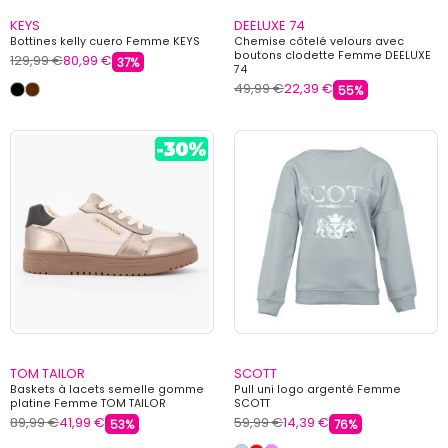
KEYS
DEELUXE 74
Bottines kelly cuero Femme KEYS
Chemise côtelé velours avec
boutons clodette Femme DEELUXE
129,99 €
80,99 €
37%
74
49,99 €
22,39 €
55%
TOM TAILOR
SCOTT
Baskets à lacets semelle gomme
Pull uni logo argenté Femme
platine Femme TOM TAILOR
SCOTT
89,99 €
41,99 €
59,99 €
14,39 €
53%
76%