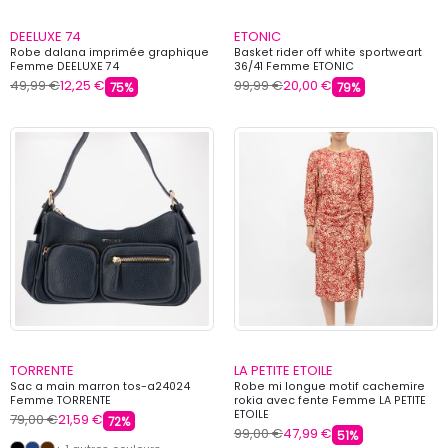
DEELUXE 74
ETONIC
Robe dalana imprimée graphique
Basket rider off white sportweart
Femme DEELUXE 74
36/41 Femme ETONIC
49,99 €
12,25 €
99,99 €
20,00 €
75%
79%
TORRENTE
LA PETITE ETOILE
Sac a main marron tos-a24024
Robe mi longue motif cachemire
Femme TORRENTE
rokia avec fente Femme LA PETITE
ETOILE
79,00 €
21,59 €
72%
99,00 €
47,99 €
51%