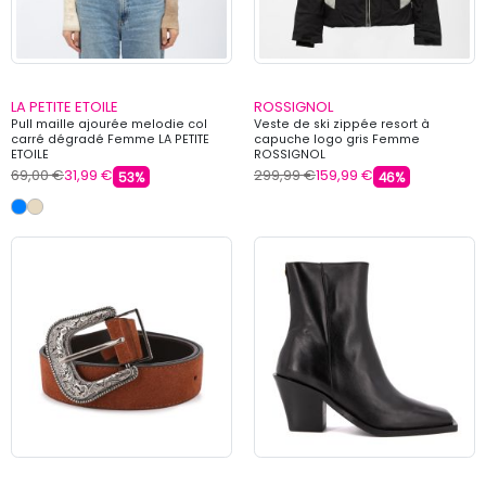
LA PETITE ETOILE
ROSSIGNOL
Pull maille ajourée melodie col
Veste de ski zippée resort à
carré dégradé Femme LA PETITE
capuche logo gris Femme
ETOILE
ROSSIGNOL
69,00 €
31,99 €
299,99 €
159,99 €
53%
46%