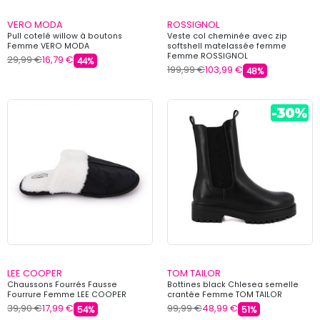
VERO MODA
ROSSIGNOL
Pull cotelé willow à boutons
Veste col cheminée avec zip
Femme VERO MODA
softshell matelassée femme
Femme ROSSIGNOL
29,99 €
16,79 €
44%
199,99 €
103,99 €
48%
LEE COOPER
TOM TAILOR
Chaussons Fourrés Fausse
Bottines black Chlesea semelle
Fourrure Femme LEE COOPER
crantée Femme TOM TAILOR
39,90 €
17,99 €
99,99 €
48,99 €
54%
51%