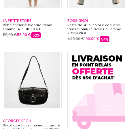
LA PETITE ETOILE
ROSSIGNOL
Robe chemise léopard ramia
Veste de ski bi color à capuche
Femme LA PETITE ETOILE
fausse fourrure avec zip Femme
ROSSIGNOL
119,00 €
55,99 €
52%
440,00 €
199,99 €
54%
GEORGES RECH
Sac à rabat avec anneau argenté