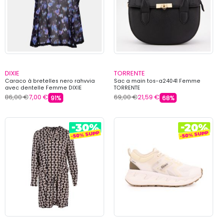
DIXIE
TORRENTE
Caraco à bretelles nero rahvvia
Sac a main tos-a24041 Femme
avec dentelle Femme DIXIE
TORRENTE
86,00 €
7,00 €
69,00 €
21,59 €
91%
68%