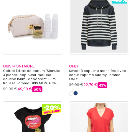
GRIS MONTAIGNE
ONLY
Coffret Extrait de parfum "Manuka"
Sweat à capuche marinière avec
3 pièces-edp 80ml-mousse
coeur imprimé Audrey Femme
douche 150ml-déodorant 150ml-
ONLY
trousse Femme GRIS MONTAIGNE
39,99 €
22,79 €
43%
99,99 €
49,99 €
50%