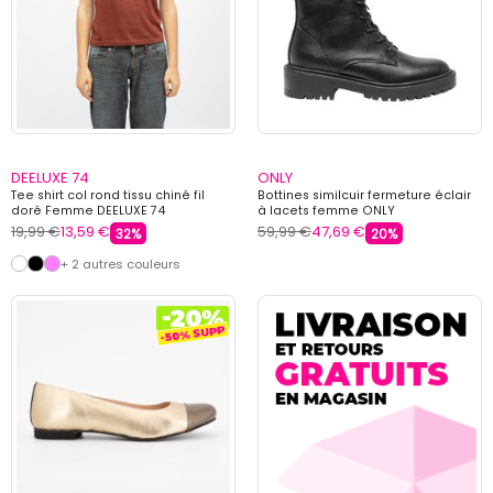
DEELUXE 74
ONLY
Tee shirt col rond tissu chiné fil
Bottines similcuir fermeture éclair
doré Femme DEELUXE 74
à lacets femme ONLY
19,99 €
13,59 €
59,99 €
47,69 €
32%
20%
+ 2 autres couleurs