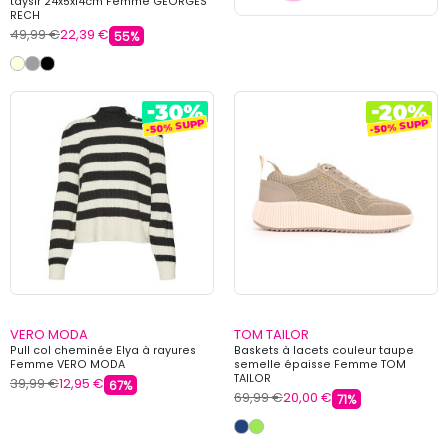
taysir 24x5x14cm Femme GEORGES
RECH
49,99 €
22,39 €
55%
VERO MODA
TOM TAILOR
Pull col cheminée Elya à rayures
Baskets à lacets couleur taupe
Femme VERO MODA
semelle épaisse Femme TOM
TAILOR
39,99 €
12,95 €
67%
69,99 €
20,00 €
71%