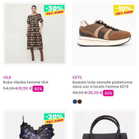
VILA
KEYS
Robe Vibrika Femme VILA
Baskets toile semelle plateforme
silvia cuir à lacets Femme KEYS
54,99 €
10,50 €
80%
99,99 €
36,00 €
63%