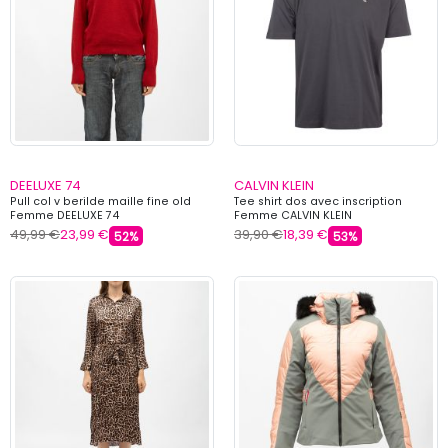
DEELUXE 74
CALVIN KLEIN
Pull col v berilde maille fine old
Tee shirt dos avec inscription
Femme DEELUXE 74
Femme CALVIN KLEIN
49,99 €
23,99 €
39,90 €
18,39 €
52%
53%