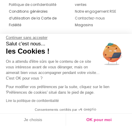
Politique de confidentialité
ventes
Conditions générales
Notre engagement RSE
d’utilisation de la Carte de
Contactez-nous
Fidélité
Magasins
Continuer sans accepter
CONTACT
SUIVEZ-NOUS SUR LES
Salut c'est nous...
RÉSEAUX
les Cookies !
04 42 20 78 42
Du lundi au jeudi de 8h30 à 16h30 & le
On a attendu d'être sûrs que le contenu de ce site
vous intéresse avant de vous déranger, mais on
vendredi de 8h30 à 15h30
aimerait bien vous accompagner pendant votre visite...
C'est OK pour vous ?
Pour modifier vos préférences par la suite, cliquez sur le lien
'Préférences de cookies' situé dans le pied de page.
Lire la politique de confidentialité
Consentements certifiés par
Je choisis
OK pour moi
Couleur
Axeptio consent
Plateforme de Gestion du Consentement : Personnalisez vos O