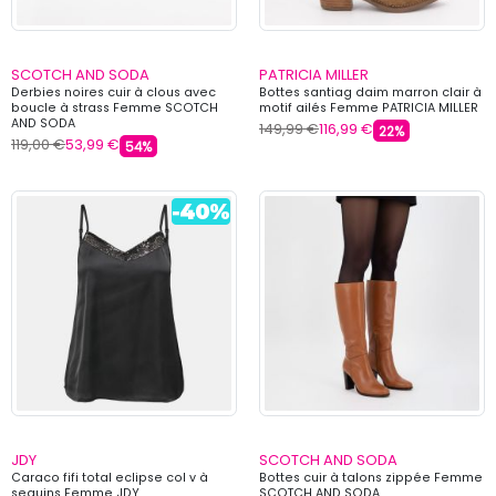
SCOTCH AND SODA
PATRICIA MILLER
Derbies noires cuir à clous avec
Bottes santiag daim marron clair à
boucle à strass Femme SCOTCH
motif ailés Femme PATRICIA MILLER
AND SODA
149,99 €
116,99 €
22%
119,00 €
53,99 €
54%
JDY
SCOTCH AND SODA
Caraco fifi total eclipse col v à
Bottes cuir à talons zippée Femme
sequins Femme JDY
SCOTCH AND SODA