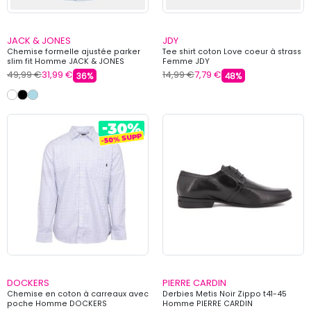
JACK & JONES
JDY
Chemise formelle ajustée parker
Tee shirt coton Love coeur à strass
slim fit Homme JACK & JONES
Femme JDY
49,99 €
31,99 €
14,99 €
7,79 €
36%
48%
DOCKERS
PIERRE CARDIN
Chemise en coton à carreaux avec
Derbies Metis Noir Zippo t41-45
poche Homme DOCKERS
Homme PIERRE CARDIN