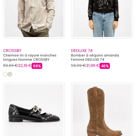
CROSSBY
DEELUXE 74
Chemise lin à rayure manches
Bomber à séquins amanda
longues Homme CROSSBY
Femme DEELUXE 74
69,99 €
22,19 €
59,99 €
31,99 €
68%
46%