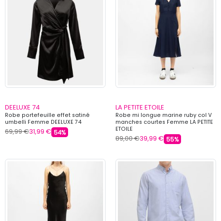
DEELUXE 74
LA PETITE ETOILE
Robe portefeuille effet satiné
Robe mi longue marine ruby col V
umbelli Femme DEELUXE 74
manches courtes Femme LA PETITE
ETOILE
69,99 €
31,99 €
54%
89,00 €
39,99 €
55%