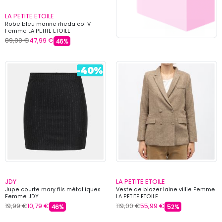
LA PETITE ETOILE
Robe bleu marine rheda col V
Femme LA PETITE ETOILE
89,00 €
47,99 €
46%
JDY
LA PETITE ETOILE
Jupe courte mary fils métalliques
Veste de blazer laine villie Femme
Femme JDY
LA PETITE ETOILE
19,99 €
10,79 €
119,00 €
55,99 €
46%
52%