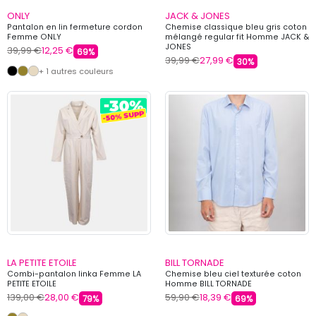
ONLY
JACK & JONES
Pantalon en lin fermeture cordon
Chemise classique bleu gris coton
Femme ONLY
mélangé regular fit Homme JACK &
JONES
39,99 €
12,25 €
69%
39,99 €
27,99 €
30%
+ 1 autres couleurs
LA PETITE ETOILE
BILL TORNADE
Combi-pantalon linka Femme LA
Chemise bleu ciel texturée coton
PETITE ETOILE
Homme BILL TORNADE
139,00 €
28,00 €
59,90 €
18,39 €
79%
69%