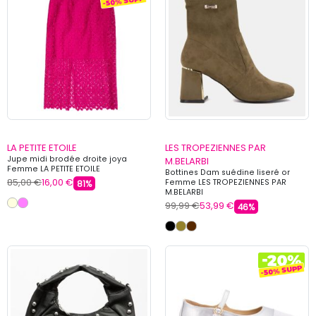
LA PETITE ETOILE
LES TROPEZIENNES PAR
Jupe midi brodée droite joya
M.BELARBI
Femme LA PETITE ETOILE
Bottines Dam suédine liseré or
85,00 €
16,00 €
Femme LES TROPEZIENNES PAR
81%
M.BELARBI
99,99 €
53,99 €
46%