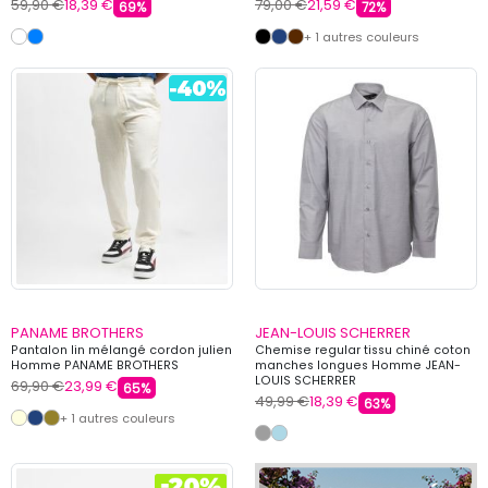
59,90 €
18,39 €
79,00 €
21,59 €
69%
72%
+ 1 autres couleurs
PANAME BROTHERS
JEAN-LOUIS SCHERRER
Pantalon lin mélangé cordon julien
Chemise regular tissu chiné coton
Homme PANAME BROTHERS
manches longues Homme JEAN-
LOUIS SCHERRER
69,90 €
23,99 €
65%
49,99 €
18,39 €
63%
+ 1 autres couleurs