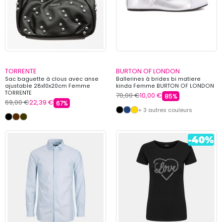
TORRENTE
BURTON OF LONDON
Sac baguette à clous avec anse
Ballerines à brides bi matiere
ajustable 28x10x20cm Femme
kinda Femme BURTON OF LONDON
TORRENTE
70,00 €
10,00 €
85%
69,00 €
22,39 €
67%
+ 3 autres couleurs