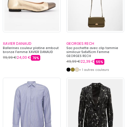
XAVIER DANAUD
GEORGES RECH
Ballerines couleur platine embout
Sac pochette avec clip tammie
bronze Femme XAVIER DANAUD
similicuir 5x6x15cm Femme
GEORGES RECH
119,99 €
24,00 €
79%
49,99 €
22,39 €
55%
+ 1 autres couleurs