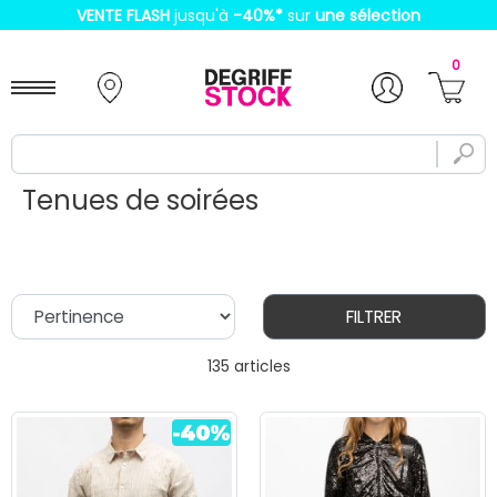
VENTE FLASH
jusqu'à
-40%
*
sur
une sélection
0
Tenues de soirées
FILTRER
135 articles