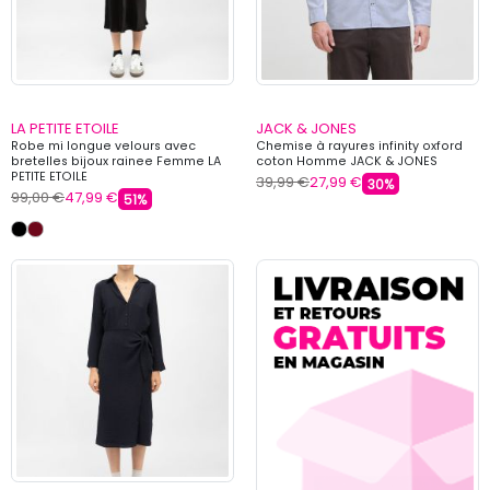
LA PETITE ETOILE
JACK & JONES
Robe mi longue velours avec
Chemise à rayures infinity oxford
bretelles bijoux rainee Femme LA
coton Homme JACK & JONES
PETITE ETOILE
39,99 €
27,99 €
30%
99,00 €
47,99 €
51%