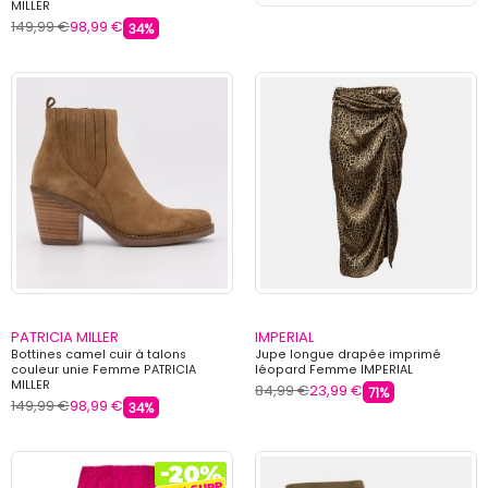
MILLER
149,99 €
98,99 €
34%
PATRICIA MILLER
IMPERIAL
Bottines camel cuir à talons
Jupe longue drapée imprimé
couleur unie Femme PATRICIA
léopard Femme IMPERIAL
MILLER
84,99 €
23,99 €
71%
149,99 €
98,99 €
34%