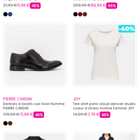
21,99 €
11,99 €
269,95 €
89,99 €
45%
66%
PIERRE CARDIN
JDY
Derbies à lacets cuir lisse Homme
Tee shirt paris cloud dancer studio
PIERRE CARDIN
coeur à strass motive Femme JDY
139,99 €
71,99 €
14,99 €
7,79 €
48%
48%