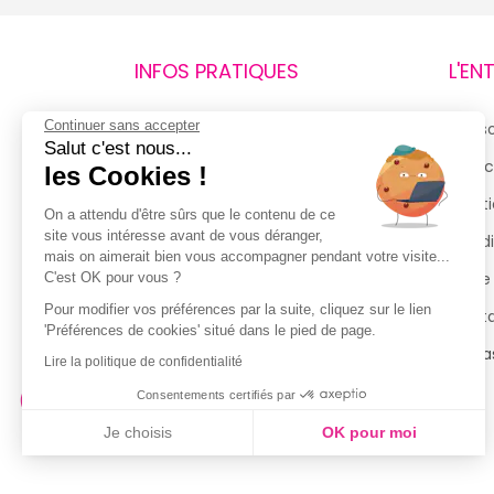
INFOS PRATIQUES
L'EN
Continuer sans accepter
Retours et remboursements
Qui 
Salut c'est nous...
Suivi de commande
Espac
les Cookies !
Livraisons
Menti
On a attendu d'être sûrs que le contenu de ce
site vous intéresse avant de vous déranger,
Guide des tailles
Condi
mais on aimerait bien vous accompagner pendant votre visite...
Politique de confidentialité
Notre
C'est OK pour vous ?
Pour modifier vos préférences par la suite, cliquez sur le lien
Conditions générales d’utilisation
Cont
'Préférences de cookies' situé dans le pied de page.
de la Carte de Fidélité
Magas
Lire la politique de confidentialité
Consentements certifiés par
Je choisis
OK pour moi
Axeptio consent
Plateforme de Gestion du Consentement : Personnalisez vo