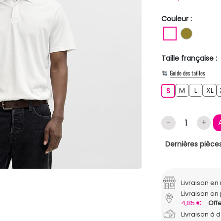
Couleur :
BLANC
KAKI
Taille française :
Guide des tailles
M
L
XL
S
M
L
XL
S
-
+
Dernières pièces
Livraison e
Livraison en 
4,85 €
Offe
Livraison à 