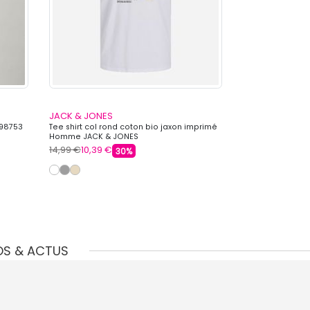
JACK & JONES
JACK & JONES
298753
Tee shirt col rond coton bio jaxon imprimé
Baskets basses d
Homme JACK & JONES
Homme JACK & 
14,99 €
10,39 €
59,99 €
44,99 
30%
OS & ACTUS