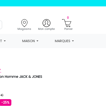
0
Magasins
Mon compte
Panier
NT
MAISON
MARQUES
>
oton Homme JACK & JONES
 €
-25%