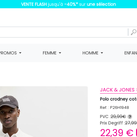
VENTE FLASH
jusqu'à
-40%
*
sur
une sélection
PROMOS
FEMME
HOMME
ENFA
JACK & JONES 
Polo crodney c
Ref. : P26H1948
PVC :
29,99€
?
Prix Degriff :
27,99
22,39 €