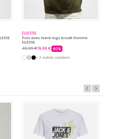
ELLESSE
KAPORAL
LLESSE
Polo avec liseré logo brodé Homme
Polo col mao su
ELLESSE
KAPORAL
49,99 €
19,99 €
59,99 €
17,99 €
60%
+ 2 autres couleurs
+ 3 autre