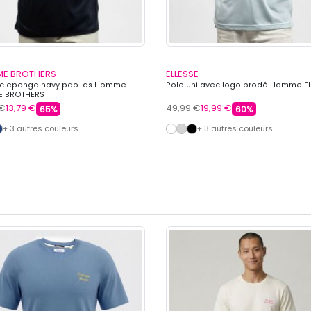
E BROTHERS
ELLESSE
mc eponge navy pao-ds Homme
Polo uni avec logo brodé Homme E
E BROTHERS
 €
13,79 €
49,99 €
19,99 €
65%
60%
+ 3 autres couleurs
+ 3 autres couleurs