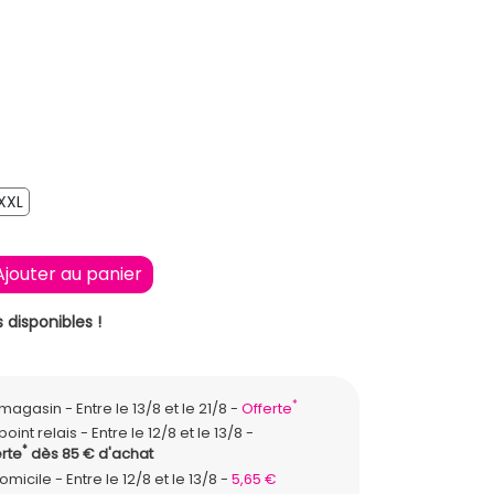
XXL
XXL
Ajouter au panier
 disponibles !
*
n magasin
Entre le 13/8 et le 21/8
Offerte
point relais
Entre le 12/8 et le 13/8
*
rte
dès 85 € d'achat
domicile
Entre le 12/8 et le 13/8
5,65 €