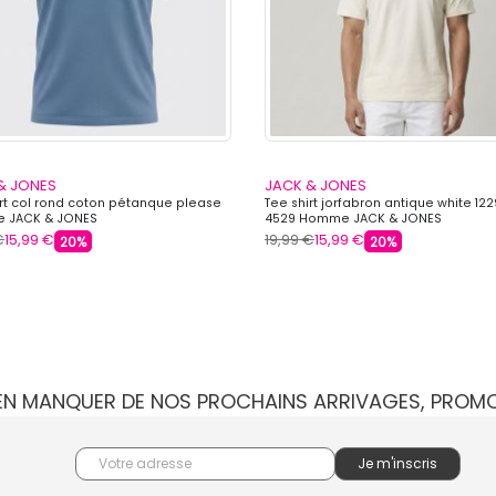
& JONES
JACK & JONES
irt col rond coton pétanque please
Tee shirt jorfabron antique white 12
 JACK & JONES
4529 Homme JACK & JONES
€
15,99 €
19,99 €
15,99 €
20%
20%
IEN MANQUER DE NOS PROCHAINS ARRIVAGES, PROM