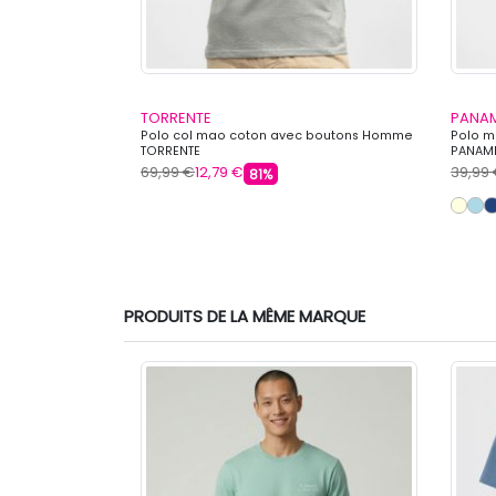
TORRENTE
PANAM
y Homme
Polo col mao coton avec boutons Homme
Polo 
TORRENTE
PANAM
69,99 €
12,79 €
39,99
81%
s
PRODUITS DE LA MÊME MARQUE