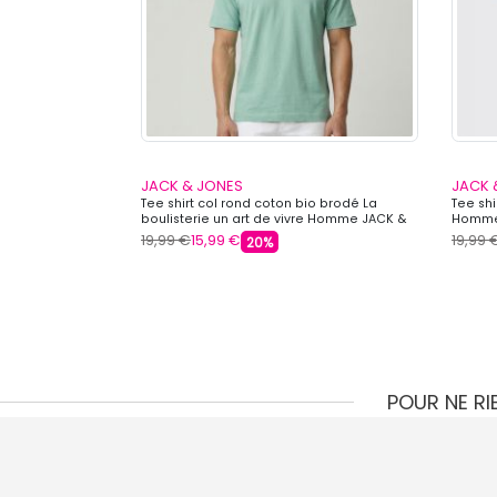
JACK & JONES
JACK 
 à revers Homme
Tee shirt col rond coton bio brodé La
Tee sh
boulisterie un art de vivre Homme JACK &
Homme
JONES
19,99 €
15,99 €
19,99 
20%
POUR NE R