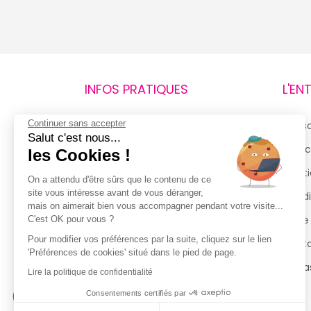
INFOS PRATIQUES
L'EN
Continuer sans accepter
Retours et remboursements
Qui 
Salut c'est nous...
Suivi de commande
Espac
les Cookies !
Livraisons
Menti
On a attendu d'être sûrs que le contenu de ce
site vous intéresse avant de vous déranger,
Guide des tailles
Condi
mais on aimerait bien vous accompagner pendant votre visite...
Politique de confidentialité
Notre
C'est OK pour vous ?
Pour modifier vos préférences par la suite, cliquez sur le lien
Conditions générales d’utilisation
Cont
'Préférences de cookies' situé dans le pied de page.
de la Carte de Fidélité
Magas
Lire la politique de confidentialité
Consentements certifiés par