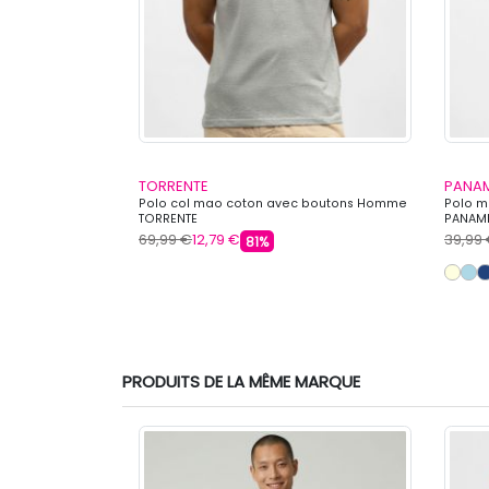
TORRENTE
PANAM
y Homme
Polo col mao coton avec boutons Homme
Polo 
TORRENTE
PANAM
69,99 €
12,79 €
39,99
81%
s
PRODUITS DE LA MÊME MARQUE