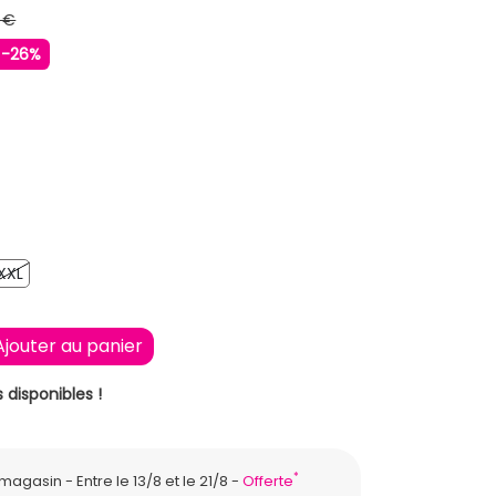
 €
-26%
ONCE
KI
XXL
XXL
Ajouter au panier
 disponibles !
*
n magasin
Entre le 13/8 et le 21/8
Offerte