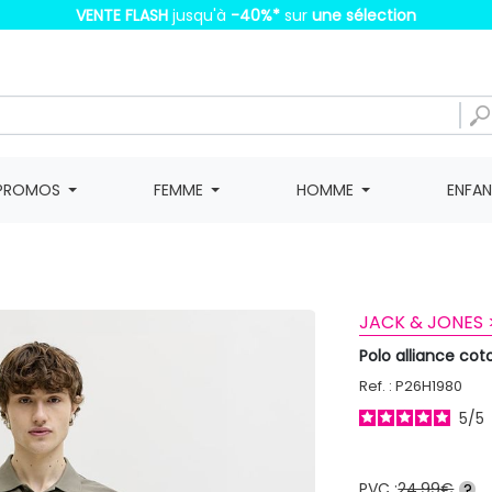
VENTE FLASH
jusqu'à
-40%
*
sur
une sélection
PROMOS
FEMME
HOMME
ENFA
JACK & JONES 
Polo alliance c
Ref. : P26H1980
5
/
5
PVC :
24,99€
?