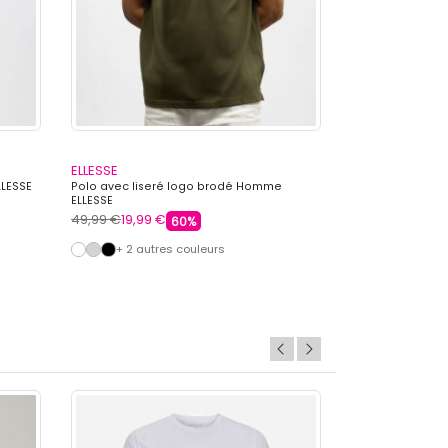
ELLESSE
KAPORAL
LLESSE
Polo avec liseré logo brodé Homme
Polo col mao su
ELLESSE
KAPORAL
49,99 €
19,99 €
59,99 €
17,99 €
60%
+ 2 autres couleurs
+ 3 autre