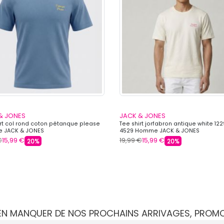
& JONES
JACK & JONES
irt col rond coton pétanque please
Tee shirt jorfabron antique white 12
 JACK & JONES
4529 Homme JACK & JONES
€
15,99 €
19,99 €
15,99 €
20%
20%
IEN MANQUER DE NOS PROCHAINS ARRIVAGES, PROM