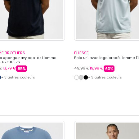
E BROTHERS
ELLESSE
mc eponge navy pao-ds Homme
Polo uni avec logo brodé Homme E
E BROTHERS
 €
13,79 €
49,99 €
19,99 €
65%
60%
+ 3 autres couleurs
+ 3 autres couleurs