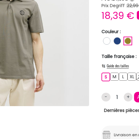
Prix Degriff :
22,99
18,39 €
Couleur :
BLANC
BLEU F
KA
Taille française :
Guide des tailles
M
L
XL
S
M
L
XL
S
-
+
Dernières pièces
Livraison e