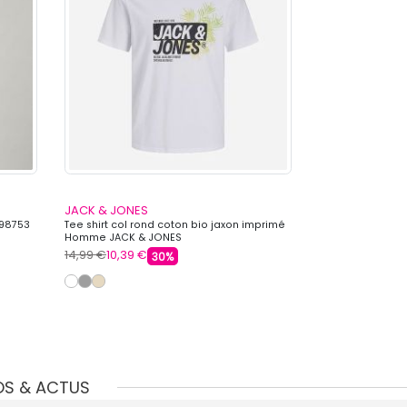
JACK & JONES
JACK & JONES
298753
Tee shirt col rond coton bio jaxon imprimé
Baskets basses d
Homme JACK & JONES
Homme JACK & 
14,99 €
10,39 €
59,99 €
44,99 
30%
OS & ACTUS