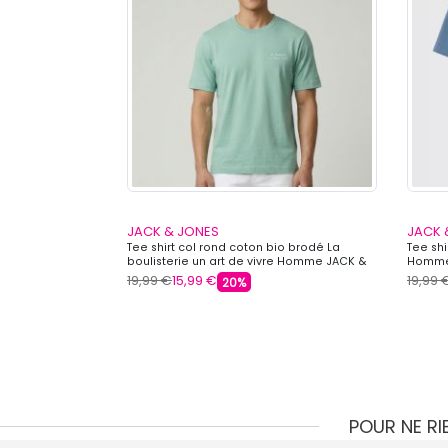
JACK & JONES
JACK 
 à revers Homme
Tee shirt col rond coton bio brodé La
Tee sh
boulisterie un art de vivre Homme JACK &
Homme
JONES
19,99 €
15,99 €
19,99 
20%
POUR NE R