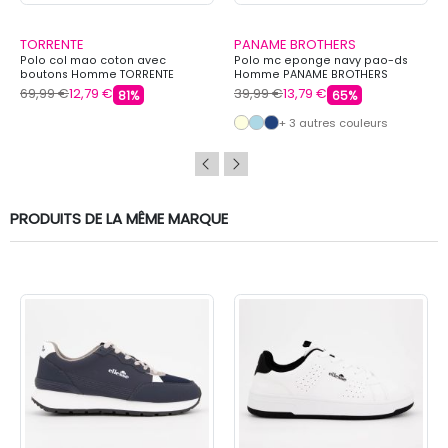
TORRENTE
PANAME BROTHERS
Polo col mao coton avec
Polo mc eponge navy pao-ds
boutons Homme TORRENTE
Homme PANAME BROTHERS
69,99 €
12,79 €
39,99 €
13,79 €
81%
65%
+ 3 autres couleurs
PRODUITS DE LA MÊME MARQUE