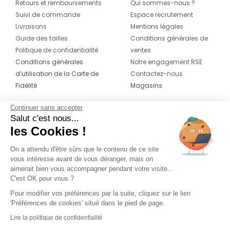
Retours et remboursements
Qui sommes-nous ?
Suivi de commande
Espace recrutement
Livraisons
Mentions légales
Guide des tailles
Conditions générales de
Politique de confidentialité
ventes
Conditions générales
Notre engagement RSE
d’utilisation de la Carte de
Contactez-nous
Fidélité
Magasins
Continuer sans accepter
CONTACT
SUIVEZ-NOUS SUR LES
Salut c'est nous...
RÉSEAUX
les Cookies !
04 42 20 78 42
Du lundi au jeudi de 8h30 à 16h30 & le
On a attendu d'être sûrs que le contenu de ce site
vous intéresse avant de vous déranger, mais on
vendredi de 8h30 à 15h30
aimerait bien vous accompagner pendant votre visite...
C'est OK pour vous ?
Pour modifier vos préférences par la suite, cliquez sur le lien
'Préférences de cookies' situé dans le pied de page.
Lire la politique de confidentialité