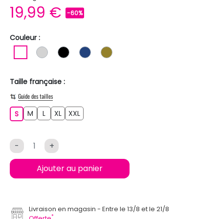
19,99 €
-60%
Couleur :
BLANC
GRIS CLAIR
NOIR
BLEU FONCE
KAKI
Taille française :
Guide des tailles
M
L
XL
XXL
S
M
L
XL
XXL
S
-
+
Ajouter au panier
Livraison en magasin
Entre le 13/8 et le 21/8
*
Offerte