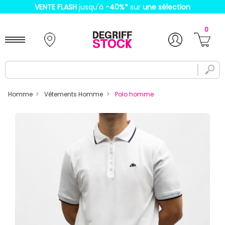
VENTE FLASH
jusqu'à
-40%
*
sur
une sélection
0
Homme
Vêtements Homme
Polo homme