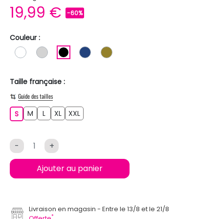
19,99 €
-60%
Couleur :
BLANC
GRIS CLAIR
NOIR
BLEU FONCE
KAKI
Taille française :
Guide des tailles
M
L
XL
XXL
S
M
L
XL
XXL
S
-
+
Ajouter au panier
Livraison en magasin
Entre le 13/8 et le 21/8
*
Offerte