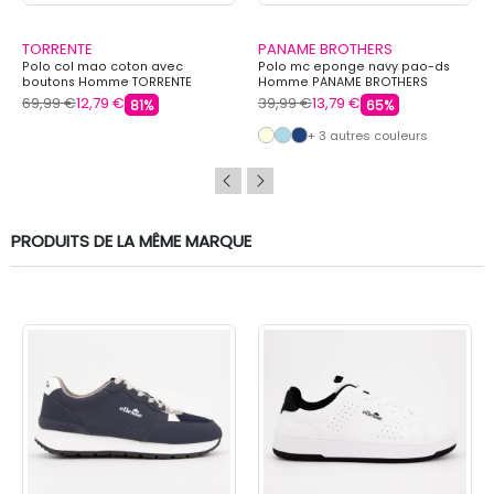
TORRENTE
PANAME BROTHERS
Polo col mao coton avec
Polo mc eponge navy pao-ds
boutons Homme TORRENTE
Homme PANAME BROTHERS
69,99 €
12,79 €
39,99 €
13,79 €
81%
65%
+ 3 autres couleurs
PRODUITS DE LA MÊME MARQUE