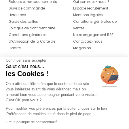
Retours et remboursements
Qui sommes-nous ?
Suivi de commande
Espace recrutement
Livraisons
Mentions légales
Guide des tailles
Conditions générales de
Politique de confidentialité
ventes
Conditions générales
Notre engagement RSE
d’utilisation de la Carte de
Contactez-nous
Fidélité
Magasins
Continuer sans accepter
CONTACT
SUIVEZ-NOUS SUR LES
Salut c'est nous...
RÉSEAUX
les Cookies !
04 42 20 78 42
Du lundi au jeudi de 8h30 à 16h30 & le
On a attendu d'être sûrs que le contenu de ce site
vous intéresse avant de vous déranger, mais on
vendredi de 8h30 à 15h30
aimerait bien vous accompagner pendant votre visite...
C'est OK pour vous ?
Pour modifier vos préférences par la suite, cliquez sur le lien
'Préférences de cookies' situé dans le pied de page.
Lire la politique de confidentialité