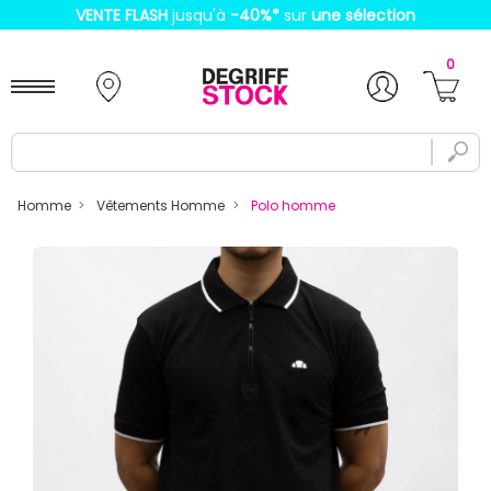
VENTE FLASH
jusqu'à
-40%
*
sur
une sélection
0
Homme
Vêtements Homme
Polo homme