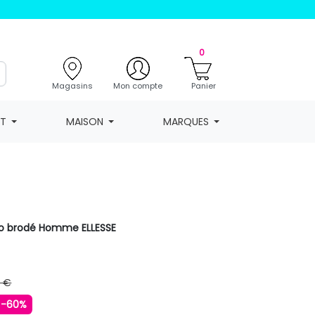
0
Magasins
Mon compte
Panier
NT
MAISON
MARQUES
go brodé Homme ELLESSE
9 €
-60%