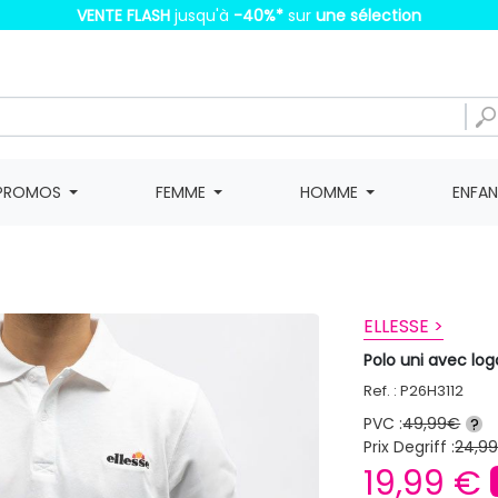
VENTE FLASH
jusqu'à
-40%
*
sur
une sélection
PROMOS
FEMME
HOMME
ENFA
ELLESSE >
Polo uni avec lo
Ref. : P26H3112
PVC :
49,99€
?
Prix Degriff :
24,9
19,99 €