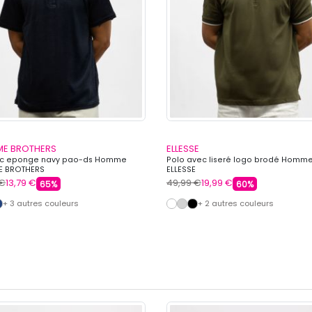
E BROTHERS
ELLESSE
mc eponge navy pao-ds Homme
Polo avec liseré logo brodé Homm
E BROTHERS
ELLESSE
 €
13,79 €
49,99 €
19,99 €
65%
60%
+ 3 autres couleurs
+ 2 autres couleurs