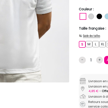
Couleur :
BLANC
GRIS C
NO
Taille française :
Guide des tailles
M
L
XL
S
M
L
XL
S
-
+
Livraison e
Livraison en 
4,85 €
Offe
Livraison à 
Retours sous
service coli