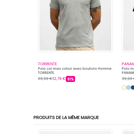
TORRENTE
PANAM
Homme CHEVIGNON
Polo col mao coton avec boutons Homme
Polo 
TORRENTE
PANAM
69,99 €
12,79 €
39,99
81%
s
PRODUITS DE LA MÊME MARQUE