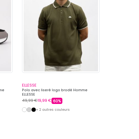
ELLESSE
ELLESSE
mme
Polo avec liseré logo brodé Homme
Baskets en toile
ELLESSE
Homme ELLESSE
49,99 €
19,99 €
79,99 €
35,99 €
60%
+ 2 autres couleurs