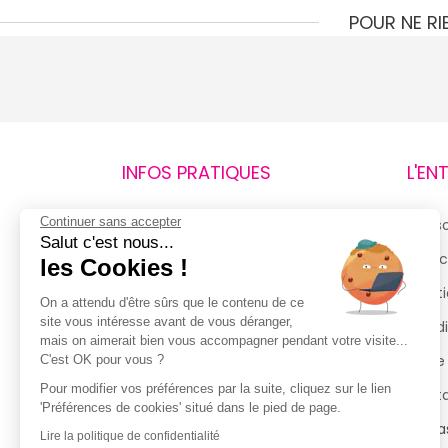
POUR NE R
INFOS PRATIQUES
L'EN
Continuer sans accepter
Retours et remboursements
Qui 
Salut c'est nous...
Suivi de commande
Espac
les Cookies !
Livraisons
Menti
On a attendu d'être sûrs que le contenu de ce
site vous intéresse avant de vous déranger,
Guide des tailles
Condi
mais on aimerait bien vous accompagner pendant votre visite...
Politique de confidentialité
Notre
C'est OK pour vous ?
Pour modifier vos préférences par la suite, cliquez sur le lien
Conditions générales d’utilisation
Cont
'Préférences de cookies' situé dans le pied de page.
de la Carte de Fidélité
Magas
Lire la politique de confidentialité