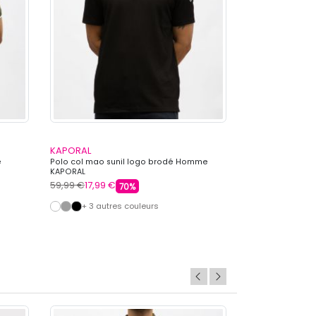
KAPORAL
KAPORAL
e
Polo col mao sunil logo brodé Homme
Polo steliano c
KAPORAL
KAPORAL
59,99 €
17,99 €
59,99 €
17,99 €
70%
+ 3 autres couleurs
+ 5 autre