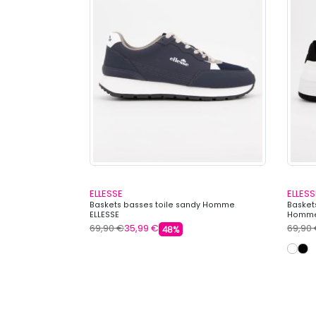
ELLESSE
ELLESS
ogo Homme
Baskets basses toile sandy Homme
Basket
ELLESSE
Homme
69,90 €
35,99 €
69,90
48%