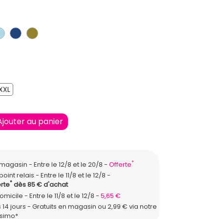
LAIR
IR
BLEU CLAIR
BLEU FONCE
KAKI
XXL
XXL
Ajouter au panier
*
n magasin
Entre le 12/8 et le 20/8
Offerte
point relais
Entre le 11/8 et le 12/8
*
rte
dès 85 € d'achat
domicile
Entre le 11/8 et le 12/8
5,65 €
 14 jours - Gratuits en magasin ou 2,99 € via notre
ssimo*