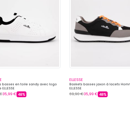
E
ELLESSE
s basses en toile sandy avec logo
Baskets basses jaxon à lacets Ho
 ELLESSE
ELLESSE
 €
35,99 €
69,90 €
35,99 €
48%
48%