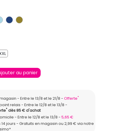
LAIR
IR
BLEU CLAIR
BLEU FONCE
KAKI
XXL
XXL
Ajouter au panier
*
n magasin
Entre le 13/8 et le 21/8
Offerte
point relais
Entre le 12/8 et le 13/8
*
rte
dès 85 € d'achat
domicile
Entre le 12/8 et le 13/8
5,65 €
 14 jours - Gratuits en magasin ou 2,99 € via notre
ssimo*