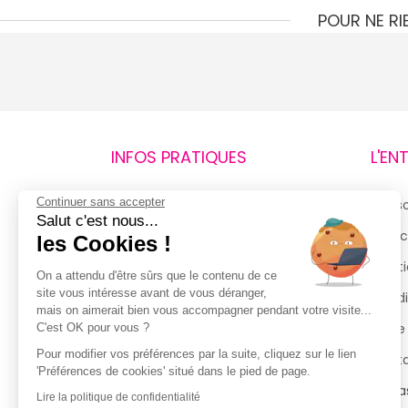
POUR NE R
INFOS PRATIQUES
L'EN
Continuer sans accepter
Retours et remboursements
Qui 
Salut c'est nous...
Suivi de commande
Espac
les Cookies !
Livraisons
Menti
On a attendu d'être sûrs que le contenu de ce
site vous intéresse avant de vous déranger,
Guide des tailles
Condi
mais on aimerait bien vous accompagner pendant votre visite...
Politique de confidentialité
Notre
C'est OK pour vous ?
Pour modifier vos préférences par la suite, cliquez sur le lien
Conditions générales d’utilisation
Cont
'Préférences de cookies' situé dans le pied de page.
de la Carte de Fidélité
Magas
Lire la politique de confidentialité