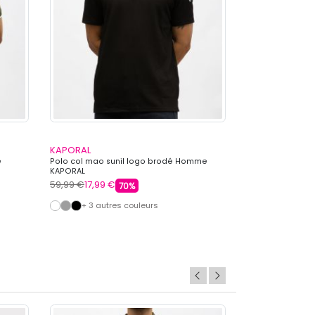
KAPORAL
KAPORAL
e
Polo col mao sunil logo brodé Homme
Polo steliano c
KAPORAL
KAPORAL
59,99 €
17,99 €
59,99 €
17,99 €
70%
+ 3 autres couleurs
+ 5 autre