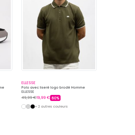
ELLESSE
ELLESSE
mme
Polo avec liseré logo brodé Homme
Baskets en toile
ELLESSE
Homme ELLESSE
49,99 €
19,99 €
79,99 €
35,99 €
60%
+ 2 autres couleurs