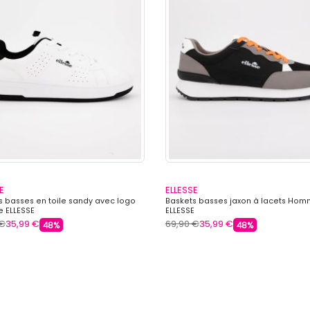
E
ELLESSE
s basses en toile sandy avec logo
Baskets basses jaxon à lacets Ho
 ELLESSE
ELLESSE
 €
35,99 €
69,90 €
35,99 €
48%
48%