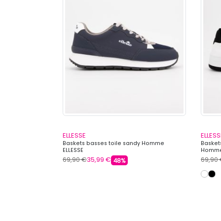
ELLESSE
ELLESS
ogo Homme
Baskets basses toile sandy Homme
Basket
ELLESSE
Homme
69,90 €
35,99 €
69,90
48%