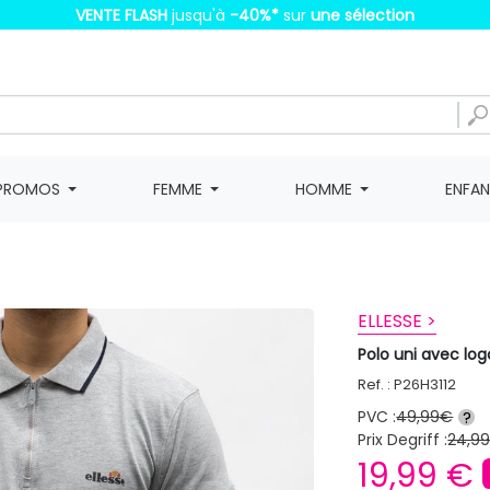
VENTE FLASH
jusqu'à
-40%
*
sur
une sélection
PROMOS
FEMME
HOMME
ENFA
ELLESSE >
Polo uni avec lo
Ref. : P26H3112
PVC :
49,99€
?
Prix Degriff :
24,9
19,99 €