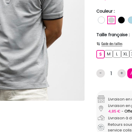
Couleur :
BLANC
GRIS C
NO
Taille française :
Guide des tailles
M
L
XL
S
M
L
XL
S
-
+
Livraison e
Livraison en 
4,85 €
Offe
Livraison à 
Retours sous
service coli