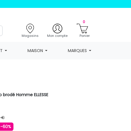
0
Magasins
Mon compte
Panier
NT
MAISON
MARQUES
go brodé Homme ELLESSE
9 €
-60%