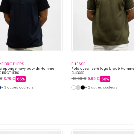
E BROTHERS
ELLESSE
mc eponge navy pao-ds Homme
Polo avec liseré logo brodé Homm
E BROTHERS
ELLESSE
 €
13,79 €
49,99 €
19,99 €
65%
60%
+ 3 autres couleurs
+ 2 autres couleurs