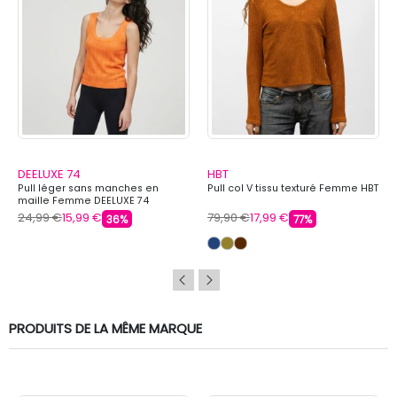
DEELUXE 74
HBT
Pull léger sans manches en
Pull col V tissu texturé Femme HBT
maille Femme DEELUXE 74
24,99 €
15,99 €
79,90 €
17,99 €
36%
77%
PRODUITS DE LA MÊME MARQUE