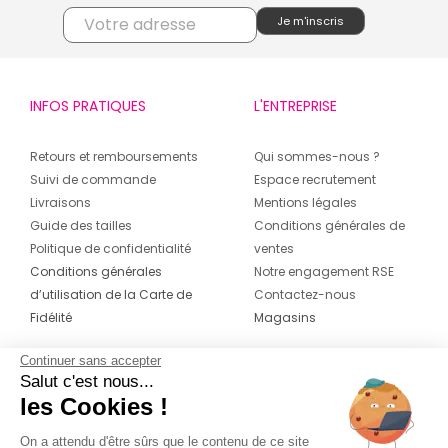
INFOS PRATIQUES
L'ENTREPRISE
Retours et remboursements
Qui sommes-nous ?
Suivi de commande
Espace recrutement
Livraisons
Mentions légales
Guide des tailles
Conditions générales de
Politique de confidentialité
ventes
Conditions générales
Notre engagement RSE
d’utilisation de la Carte de
Contactez-nous
Fidélité
Magasins
Continuer sans accepter
CONTACT
SUIVEZ-NOUS SUR LES
Salut c'est nous...
RÉSEAUX
les Cookies !
04 42 20 78 42
Du lundi au jeudi de 8h30 à 16h30 & le
On a attendu d'être sûrs que le contenu de ce site