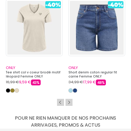
ONLY
ONLY
Tee shirt col v coeur brodé motif
Short denim coton regular fit
léopard Femme ONLY
carrie Femme ONLY
16,99 €
9,59 €
34,99 €
17,99 €
43%
48%
POUR NE RIEN MANQUER DE NOS PROCHAINS
ARRIVAGES, PROMOS & ACTUS