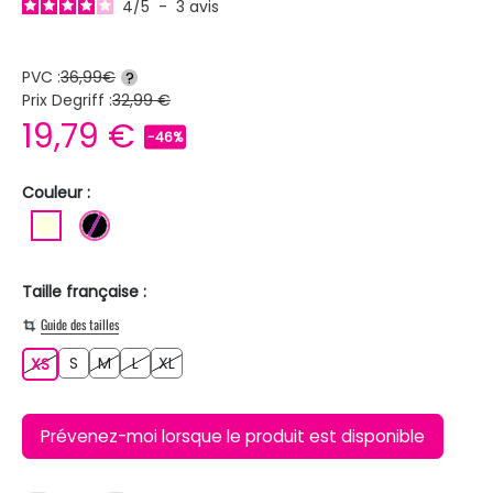
4
/
5
-
3
avis
PVC :
36,99€
?
Prix Degriff :
32,99 €
19,79 €
-46%
Couleur :
BLANC ECRU
NOIR
Taille française :
Guide des tailles
S
M
L
XL
XS
S
M
L
XL
XS
Prévenez-moi lorsque le produit est disponible