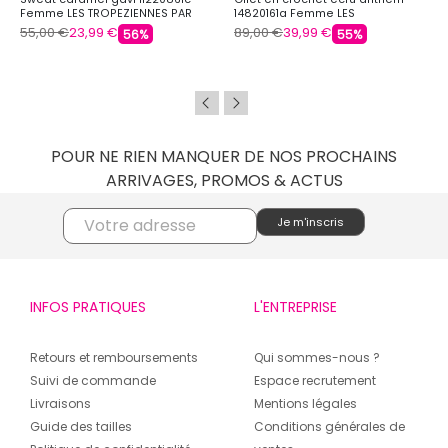
Femme LES TROPEZIENNES PAR
14820161a Femme LES
M.BELARBI
TROPEZIENNES PAR M.BELARBI
55,00 €
23,99 €
89,00 €
39,99 €
56%
55%
POUR NE RIEN MANQUER DE NOS PROCHAINS
ARRIVAGES, PROMOS & ACTUS
INFOS PRATIQUES
L'ENTREPRISE
Retours et remboursements
Qui sommes-nous ?
Suivi de commande
Espace recrutement
Livraisons
Mentions légales
Guide des tailles
Conditions générales de