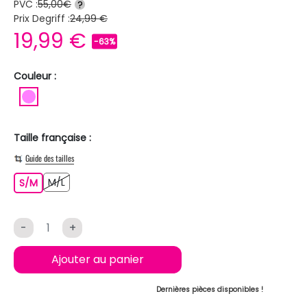
PVC :
55,00€
?
Prix Degriff :
24,99 €
19,99 €
-63%
Couleur :
ROSE
Taille française :
Guide des tailles
M/L
S/M
M/L
S/M
-
+
Ajouter au panier
Dernières pièces disponibles !