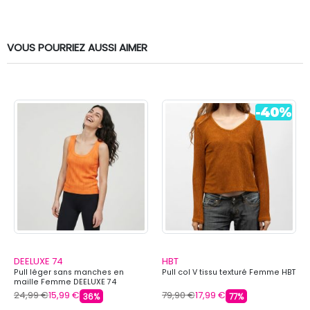
VOUS POURRIEZ AUSSI AIMER
DEELUXE 74
HBT
Pull léger sans manches en
Pull col V tissu texturé Femme HBT
maille Femme DEELUXE 74
24,99 €
15,99 €
79,90 €
17,99 €
36%
77%