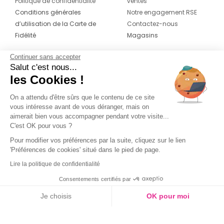
Politique de confidentialité
ventes
Conditions générales
Notre engagement RSE
d’utilisation de la Carte de
Contactez-nous
Fidélité
Magasins
Continuer sans accepter
CONTACT
SUIVEZ-NOUS SUR LES
Salut c'est nous...
RÉSEAUX
les Cookies !
04 42 20 78 42
Du lundi au jeudi de 8h30 à 16h30 & le
On a attendu d'être sûrs que le contenu de ce site
vous intéresse avant de vous déranger, mais on
vendredi de 8h30 à 15h30
aimerait bien vous accompagner pendant votre visite...
C'est OK pour vous ?
Pour modifier vos préférences par la suite, cliquez sur le lien
'Préférences de cookies' situé dans le pied de page.
Lire la politique de confidentialité
Consentements certifiés par
Je choisis
OK pour moi
Axeptio consent
Plateforme de Gestion du Consentement : Personnalisez vos O