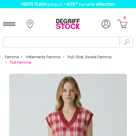
VENTE FLASH
jusqu'à
-40%
*
sur
une sélection
0
Femme
Vêtements Femme
Pull, Gilet, Sweat Femme
Pull Femme