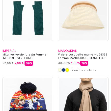
IMPERIAL
MANOUKIAN
Mitaines verde foresta Femme
Visiere casquette man-sh-p26336
IMPERIAL - VERT FONCE
Femme MANOUKIAN - BLANC ECRU
25,99 €
7,99 €
39,00 €
7,99 €
69%
79%
+ 2 autres couleurs