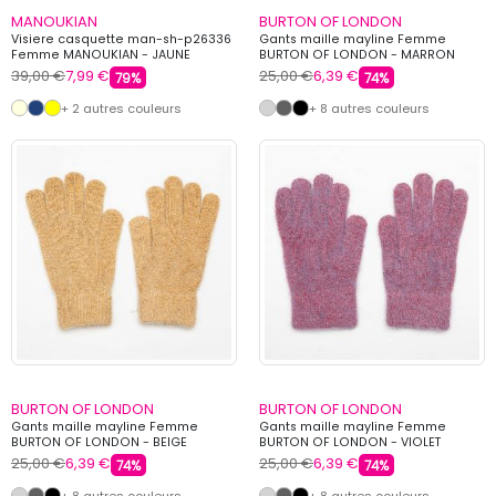
MANOUKIAN
BURTON OF LONDON
Visiere casquette man-sh-p26336
Gants maille mayline Femme
Femme MANOUKIAN - JAUNE
BURTON OF LONDON - MARRON
39,00 €
7,99 €
25,00 €
6,39 €
79%
74%
+ 2 autres couleurs
+ 8 autres couleurs
BURTON OF LONDON
BURTON OF LONDON
Gants maille mayline Femme
Gants maille mayline Femme
BURTON OF LONDON - BEIGE
BURTON OF LONDON - VIOLET
25,00 €
6,39 €
25,00 €
6,39 €
74%
74%
+ 8 autres couleurs
+ 8 autres couleurs