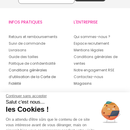
INFOS PRATIQUES
L'ENTREPRISE
Retours et remboursements
Qui sommes-nous ?
Suivi de commande
Espace recrutement
Livraisons
Mentions légales
Guide des tailles
Conditions générales de
Politique de confidentialité
ventes
Conditions générales
Notre engagement RSE
d’utilisation de la Carte de
Contactez-nous
Fidélité
Magasins
Continuer sans accepter
CONTACT
SUIVEZ-NOUS SUR LES
Salut c'est nous...
RÉSEAUX
les Cookies !
04 42 20 78 42
Du lundi au jeudi de 8h30 à 16h30 & le
On a attendu d'être sûrs que le contenu de ce site
vous intéresse avant de vous déranger, mais on
vendredi de 8h30 à 15h30