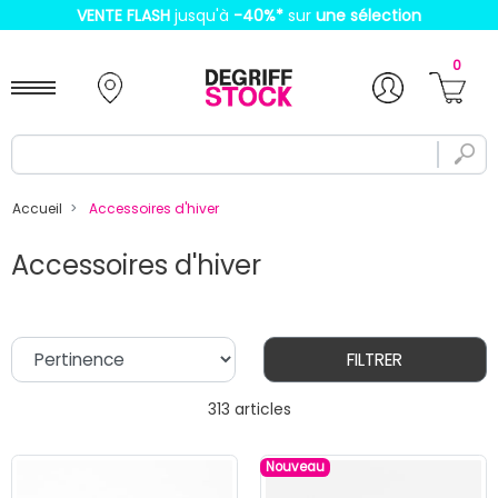
VENTE FLASH
jusqu'à
-40%
*
sur
une sélection
0
Accueil
Accessoires d'hiver
Accessoires d'hiver
FILTRER
313 articles
Nouveau