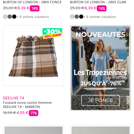
BURTON OF LONDON - GRIS FONCE
BURTON OF LONDON - GRIS CLAIR
25,00 €
6,39 €
25,00 €
6,39 €
74%
74%
+ 8 autres couleurs
+ 8 autres couleurs
DEELUXE 74
Foulard nova cumin Homme
DEELUXE 74 - MARRON
19,99 €
4,55 €
77%