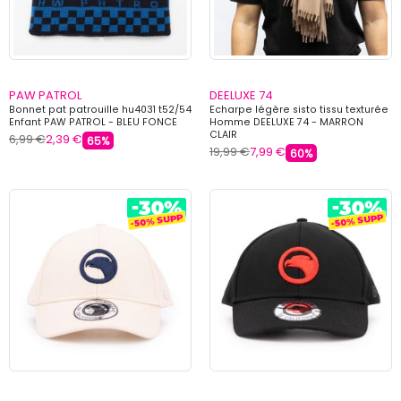
PAW PATROL
DEELUXE 74
Bonnet pat patrouille hu4031 t52/54
Echarpe légère sisto tissu texturée
Enfant PAW PATROL - BLEU FONCE
Homme DEELUXE 74 - MARRON
CLAIR
6,99 €
2,39 €
65%
19,99 €
7,99 €
60%