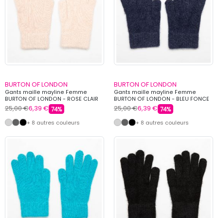
BURTON OF LONDON
BURTON OF LONDON
Gants maille mayline Femme
Gants maille mayline Femme
BURTON OF LONDON - ROSE CLAIR
BURTON OF LONDON - BLEU FONCE
25,00 €
6,39 €
25,00 €
6,39 €
74%
74%
+ 8 autres couleurs
+ 8 autres couleurs