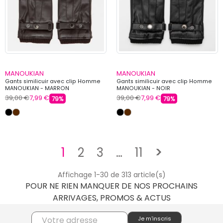
MANOUKIAN
MANOUKIAN
Gants similicuir avec clip Homme
Gants similicuir avec clip Homme
MANOUKIAN - MARRON
MANOUKIAN - NOIR
39,00 €
7,99 €
39,00 €
7,99 €
79%
79%
Suivant
1
2
3
…
11
>
Affichage 1-30 de 313 article(s)
POUR NE RIEN MANQUER DE NOS PROCHAINS
ARRIVAGES, PROMOS & ACTUS