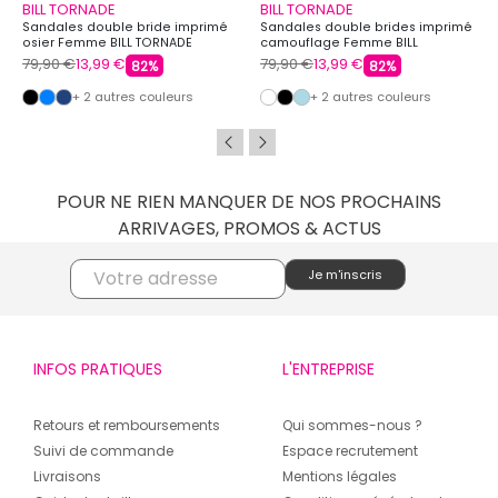
BILL TORNADE
BILL TORNADE
Sandales double bride imprimé
Sandales double brides imprimé
osier Femme BILL TORNADE
camouflage Femme BILL
TORNADE
79,90 €
13,99 €
79,90 €
13,99 €
82%
82%
+ 2 autres couleurs
+ 2 autres couleurs
POUR NE RIEN MANQUER DE NOS PROCHAINS
ARRIVAGES, PROMOS & ACTUS
INFOS PRATIQUES
L'ENTREPRISE
Retours et remboursements
Qui sommes-nous ?
Suivi de commande
Espace recrutement
Livraisons
Mentions légales