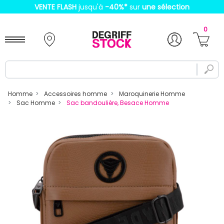
VENTE FLASH
jusqu'à
-40%
*
sur
une sélection
0
Homme
Accessoires homme
Maroquinerie Homme
Sac Homme
Sac bandoulière, Besace Homme