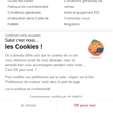
Guide des tailles
Conditions générales de
Politique de confidentialité
ventes
Conditions générales
Notre engagement RSE
d’utilisation de la Carte de
Contactez-nous
Fidélité
Magasins
Continuer sans accepter
CONTACT
SUIVEZ-NOUS SUR LES
Salut c'est nous...
RÉSEAUX
les Cookies !
04 42 20 78 42
Du lundi au jeudi de 8h30 à 16h30 & le
On a attendu d'être sûrs que le contenu de ce site
vous intéresse avant de vous déranger, mais on
vendredi de 8h30 à 15h30
aimerait bien vous accompagner pendant votre visite...
C'est OK pour vous ?
Pour modifier vos préférences par la suite, cliquez sur le lien
'Préférences de cookies' situé dans le pied de page.
Lire la politique de confidentialité
Consentements certifiés par
Je choisis
OK pour moi