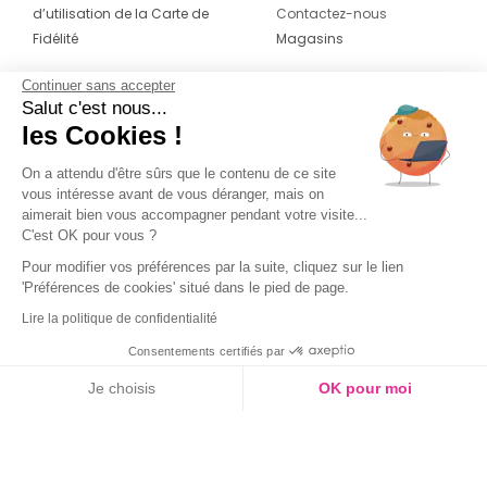
d’utilisation de la Carte de
Contactez-nous
Fidélité
Magasins
Continuer sans accepter
CONTACT
SUIVEZ-NOUS SUR LES
Salut c'est nous...
RÉSEAUX
les Cookies !
04 42 20 78 42
Du lundi au jeudi de 8h30 à 16h30 & le
On a attendu d'être sûrs que le contenu de ce site
vous intéresse avant de vous déranger, mais on
vendredi de 8h30 à 15h30
aimerait bien vous accompagner pendant votre visite...
C'est OK pour vous ?
Pour modifier vos préférences par la suite, cliquez sur le lien
'Préférences de cookies' situé dans le pied de page.
Lire la politique de confidentialité
Consentements certifiés par
Je choisis
OK pour moi
Axeptio consent
Plateforme de Gestion du Consentement : Personnalisez vos O
Notre plateforme vous permet d'adapter et de gérer vos paramètr