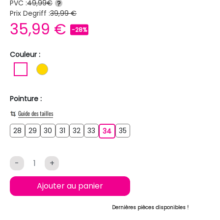
PVC :
49,99€
?
Prix Degriff :
39,99 €
35,99 €
-28%
Couleur :
BLANC
OR
Pointure :
Guide des tailles
28
29
30
31
32
33
35
28
29
30
31
32
33
34
35
34
-
+
Ajouter au panier
Dernières pièces disponibles !