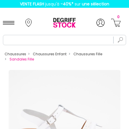
VENTE FLASH
jusqu'à
-40%
*
sur
une sélection
0
Chaussures
Chaussures Enfant
Chaussures Fille
Sandales Fille