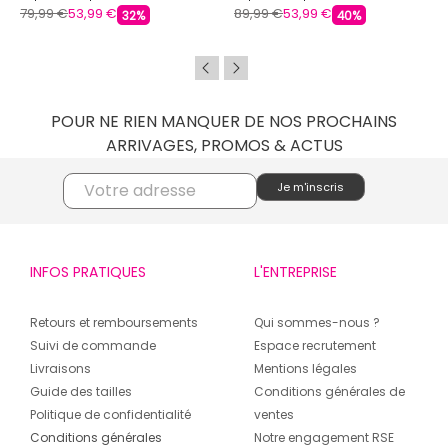
Femme CARLA TORTOSA
TORTOSA
79,99 €
53,99 €
89,99 €
53,99 €
32%
40%
POUR NE RIEN MANQUER DE NOS PROCHAINS
ARRIVAGES, PROMOS & ACTUS
INFOS PRATIQUES
L'ENTREPRISE
Retours et remboursements
Qui sommes-nous ?
Suivi de commande
Espace recrutement
Livraisons
Mentions légales
Guide des tailles
Conditions générales de
Politique de confidentialité
ventes
Conditions générales
Notre engagement RSE