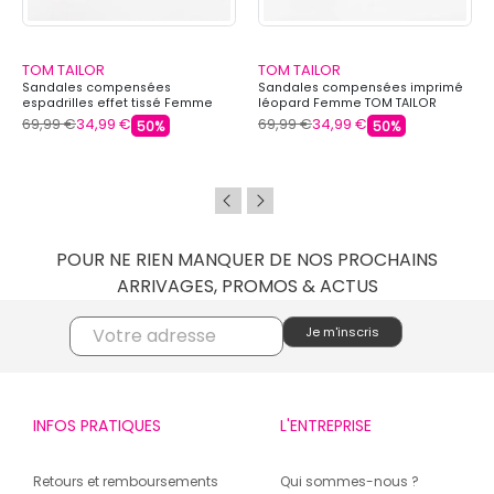
TOM TAILOR
TOM TAILOR
Sandales compensées
Sandales compensées imprimé
espadrilles effet tissé Femme
léopard Femme TOM TAILOR
TOM TAILOR
69,99 €
34,99 €
69,99 €
34,99 €
50%
50%
POUR NE RIEN MANQUER DE NOS PROCHAINS
ARRIVAGES, PROMOS & ACTUS
INFOS PRATIQUES
L'ENTREPRISE
Retours et remboursements
Qui sommes-nous ?