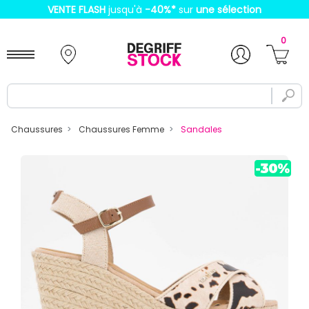
VENTE FLASH
jusqu'à
-40%
*
sur
une sélection
0
Chaussures
Chaussures Femme
Sandales