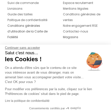
Suivi de commande
Espace recrutement
Livraisons
Mentions légales
Guide des tailles
Conditions générales de
Politique de confidentialité
ventes
Conditions générales
Notre engagement RSE
d’utilisation de la Carte de
Contactez-nous
Fidélité
Magasins
Continuer sans accepter
CONTACT
SUIVEZ-NOUS SUR LES
Salut c'est nous...
RÉSEAUX
les Cookies !
04 42 20 78 42
Du lundi au jeudi de 8h30 à 16h30 & le
On a attendu d'être sûrs que le contenu de ce site
vous intéresse avant de vous déranger, mais on
vendredi de 8h30 à 15h30
aimerait bien vous accompagner pendant votre visite...
C'est OK pour vous ?
Pour modifier vos préférences par la suite, cliquez sur le lien
'Préférences de cookies' situé dans le pied de page.
Lire la politique de confidentialité
Consentements certifiés par