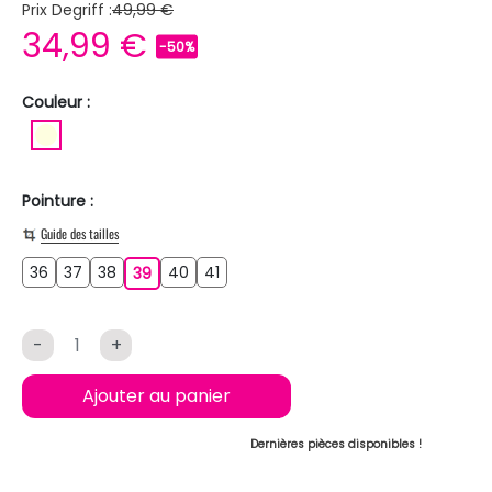
Prix Degriff :
49,99 €
34,99 €
-50%
Couleur :
BLANC ECRU
Pointure :
Guide des tailles
36
37
38
40
41
36
37
38
39
40
41
39
-
+
Ajouter au panier
Dernières pièces disponibles !