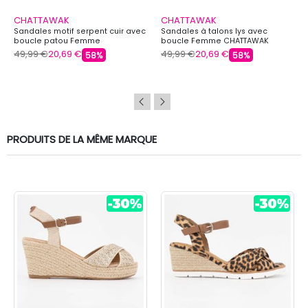
CHATTAWAK
CHATTAWAK
Sandales motif serpent cuir avec
Sandales à talons lys avec
boucle patou Femme
boucle Femme CHATTAWAK
CHATTAWAK
49,99 €
20,69 €
49,99 €
20,69 €
58%
58%
PRODUITS DE LA MÊME MARQUE