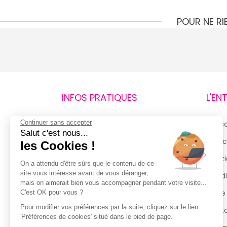
POUR NE R
INFOS PRATIQUES
L'EN
Continuer sans accepter
Retours et remboursements
Qui 
Salut c'est nous...
Suivi de commande
Espac
les Cookies !
Livraisons
Menti
On a attendu d'être sûrs que le contenu de ce
site vous intéresse avant de vous déranger,
Guide des tailles
Condi
mais on aimerait bien vous accompagner pendant votre visite...
Politique de confidentialité
Notre
C'est OK pour vous ?
Pour modifier vos préférences par la suite, cliquez sur le lien
Conditions générales d’utilisation
Cont
'Préférences de cookies' situé dans le pied de page.
de la Carte de Fidélité