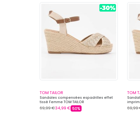
TOM TAILOR
TOM T
stique Femme TOM
Sandales compensées espadrilles effet
Sandal
tissé Femme TOM TAILOR
imprim
69,99 €
34,99 €
69,99
50%