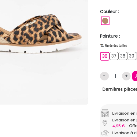
Couleur :
MARRON CL
Pointure :
Guide des tailles
37
38
3
36
37
38
39
36
-
+
Dernières pièces
Livraison e
Livraison en 
4,95 €
Offe
Livraison à 