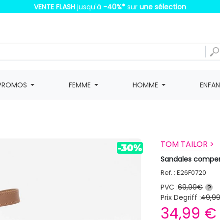
VENTE FLASH
jusqu'à
-40%
*
sur
une sélection
PROMOS
FEMME
HOMME
ENFA
TOM TAILOR >
Sandales compe
Ref. : E26F0720
PVC :
69,99€
?
Prix Degriff :
49,9
34,99 