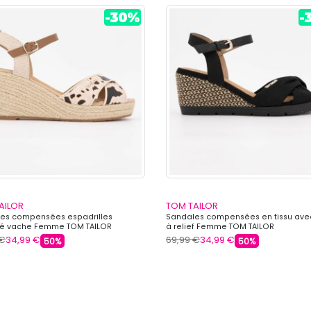
AILOR
TOM TAILOR
es compensées espadrilles
Sandales compensées en tissu ave
é vache Femme TOM TAILOR
à relief Femme TOM TAILOR
 €
34,99 €
69,99 €
34,99 €
50%
50%