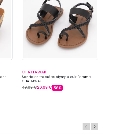
CHATTAWAK
CHATTAWAK
ent
Sandales tressées olympe cuir Femme
Sandales cuir à 
CHATTAWAK
Femme CHATTA
49,99 €
20,69 €
49,99 €
20,69 
58%