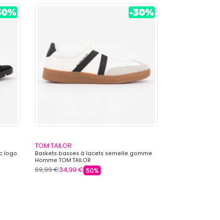
TOM TAILOR
TOM TAILOR
c logo
Baskets basses à lacets semelle gomme
Baskets basses t
Homme TOM TAILOR
Homme TOM TAI
69,99 €
34,99 €
69,99 €
34,99 
50%