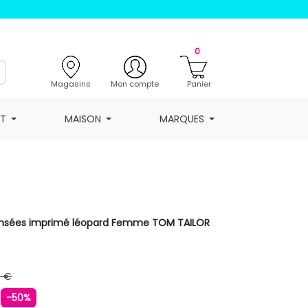
0
Magasins
Mon compte
Panier
NT
MAISON
MARQUES
nsées imprimé léopard Femme TOM TAILOR
9 €
€
-50%