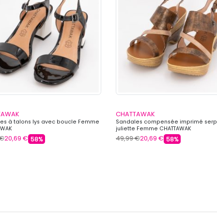
TAWAK
CHATTAWAK
es à talons lys avec boucle Femme
Sandales compensée imprimé serp
AWAK
juliette Femme CHATTAWAK
 €
20,69 €
49,99 €
20,69 €
58%
58%