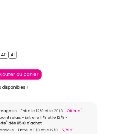
AIR
9
40
41
40
41
Ajouter au panier
 disponibles !
*
n magasin
Entre le 12/8 et le 20/8
Offerte
point relais
Entre le 11/8 et le 12/8
*
rte
dès 85 € d'achat
domicile
Entre le 11/8 et le 12/8
5,79 €