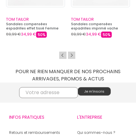
TOM TAILOR
TOM TAILOR
Sandales compensées
Sandales compensées
espadrilles effet tissé Femme
espadrilles imprimé vache
TOM TAILOR
Femme TOM TAILOR
69,99 €
34,99 €
69,99 €
34,99 €
50%
50%
POUR NE RIEN MANQUER DE NOS PROCHAINS
ARRIVAGES, PROMOS & ACTUS
INFOS PRATIQUES
L'ENTREPRISE
Retours et remboursements
Qui sommes-nous ?