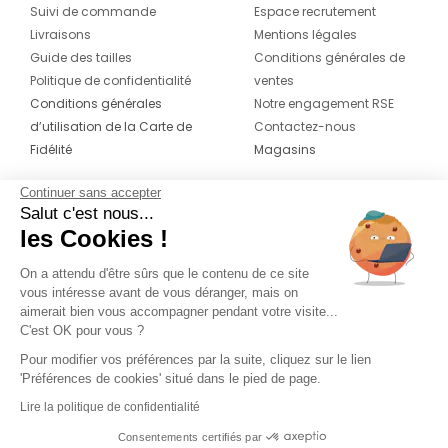
Suivi de commande
Espace recrutement
Livraisons
Mentions légales
Guide des tailles
Conditions générales de
Politique de confidentialité
ventes
Conditions générales
Notre engagement RSE
d’utilisation de la Carte de
Contactez-nous
Fidélité
Magasins
Continuer sans accepter
CONTACT
SUIVEZ-NOUS SUR LES
Salut c'est nous...
RÉSEAUX
les Cookies !
04 42 20 78 42
Du lundi au jeudi de 8h30 à 16h30 & le
On a attendu d'être sûrs que le contenu de ce site
vous intéresse avant de vous déranger, mais on
vendredi de 8h30 à 15h30
aimerait bien vous accompagner pendant votre visite...
C'est OK pour vous ?
Pour modifier vos préférences par la suite, cliquez sur le lien
'Préférences de cookies' situé dans le pied de page.
Lire la politique de confidentialité
Consentements certifiés par