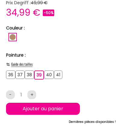
Prix Degriff :
49,99 €
34,99 €
-50%
Couleur :
MARRON CLAIR
Pointure :
Guide des tailles
36
37
38
40
41
36
37
38
39
40
41
39
-
+
Ajouter au panier
Dernières pièces disponibles !