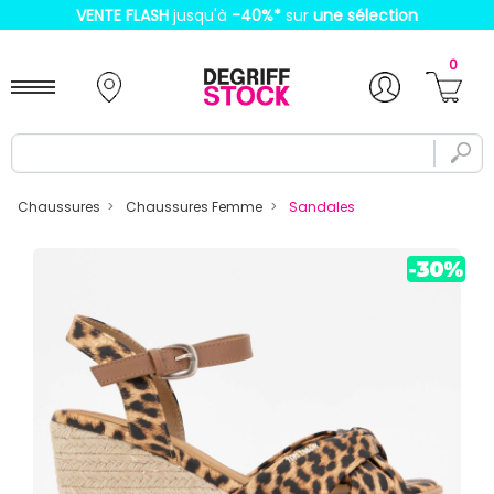
VENTE FLASH
jusqu'à
-40%
*
sur
une sélection
0
Chaussures
Chaussures Femme
Sandales