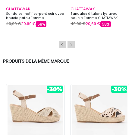
CHATTAWAK
CHATTAWAK
Sandales motif serpent cuir avec
Sandales à talons lys avec
boucle patou Femme
boucle Femme CHATTAWAK
CHATTAWAK
49,99 €
20,69 €
49,99 €
20,69 €
58%
58%
PRODUITS DE LA MÊME MARQUE