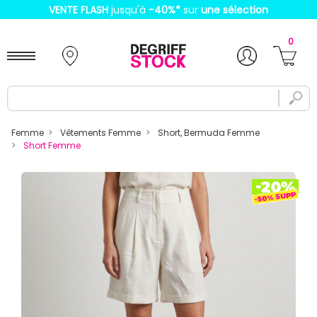
VENTE FLASH
jusqu'à
-40%
*
sur
une sélection
0
Femme
Vêtements Femme
Short, Bermuda Femme
Short Femme