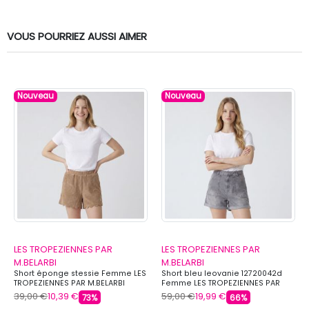
VOUS POURRIEZ AUSSI AIMER
Nouveau
Nouveau
LES TROPEZIENNES PAR
LES TROPEZIENNES PAR
M.BELARBI
M.BELARBI
Short éponge stessie Femme LES
Short bleu leovanie 12720042d
TROPEZIENNES PAR M.BELARBI
Femme LES TROPEZIENNES PAR
M.BELARBI
39,00 €
10,39 €
59,00 €
19,99 €
73%
66%