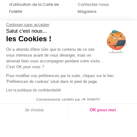
d’utilisation de la Carte de
Contactez-nous
Fidélité
Magasins
Continuer sans accepter
CONTACT
SUIVEZ-NOUS SUR LES
Salut c'est nous...
RÉSEAUX
les Cookies !
04 42 20 78 42
Du lundi au jeudi de 8h30 à 16h30 & le
On a attendu d'être sûrs que le contenu de ce site
vous intéresse avant de vous déranger, mais on
vendredi de 8h30 à 15h30
aimerait bien vous accompagner pendant votre visite...
C'est OK pour vous ?
Pour modifier vos préférences par la suite, cliquez sur le lien
'Préférences de cookies' situé dans le pied de page.
Lire la politique de confidentialité
Consentements certifiés par
Je choisis
OK pour moi
Axeptio consent
Plateforme de Gestion du Consentement : Personnalisez vos O
Notre plateforme vous permet d'adapter et de gérer vos paramètr