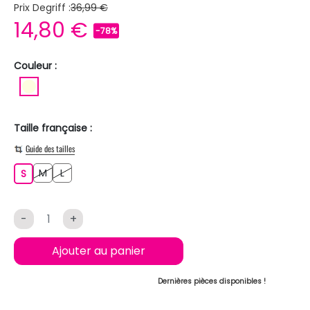
Prix Degriff :
36,99 €
14,80 €
-78%
Couleur :
BLANC ECRU
Taille française :
Guide des tailles
M
L
S
M
L
S
-
+
Ajouter au panier
Dernières pièces disponibles !