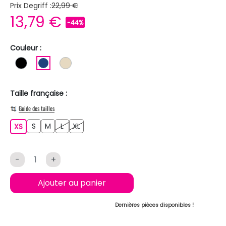
Prix Degriff :
22,99 €
13,79 €
-44%
Couleur :
NOIR
BLEU FONCE
BEIGE
Taille française :
Guide des tailles
S
M
L
XL
XS
S
M
L
XL
XS
-
+
Ajouter au panier
Dernières pièces disponibles !