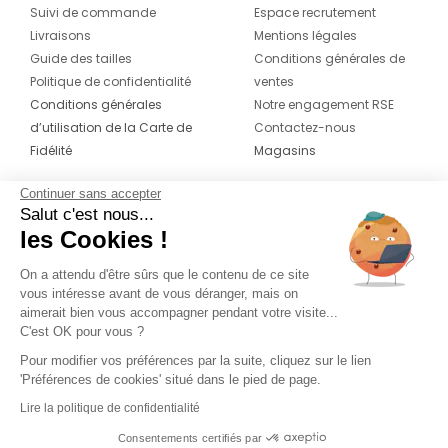
Suivi de commande
Espace recrutement
Livraisons
Mentions légales
Guide des tailles
Conditions générales de
Politique de confidentialité
ventes
Conditions générales
Notre engagement RSE
d’utilisation de la Carte de
Contactez-nous
Fidélité
Magasins
Continuer sans accepter
CONTACT
SUIVEZ-NOUS SUR LES
Salut c'est nous...
RÉSEAUX
les Cookies !
04 42 20 78 42
Du lundi au jeudi de 8h30 à 16h30 & le
On a attendu d'être sûrs que le contenu de ce site
vous intéresse avant de vous déranger, mais on
vendredi de 8h30 à 15h30
aimerait bien vous accompagner pendant votre visite...
C'est OK pour vous ?
Pour modifier vos préférences par la suite, cliquez sur le lien
'Préférences de cookies' situé dans le pied de page.
Lire la politique de confidentialité
Consentements certifiés par