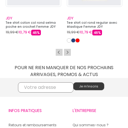
JDY
JDY
Tee shirt coton col rond selma
Tee shirt col rond regular avec
poche en crochet Femme JDY
élastique Femme JDY
19,99 €
10,79 €
19,99 €
10,79 €
46%
46%
POUR NE RIEN MANQUER DE NOS PROCHAINS
ARRIVAGES, PROMOS & ACTUS
INFOS PRATIQUES
L'ENTREPRISE
Retours et remboursements
Qui sommes-nous ?