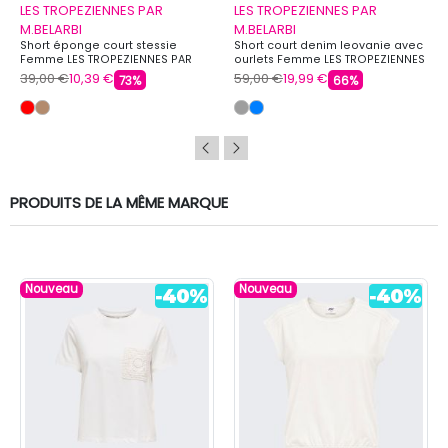
LES TROPEZIENNES PAR
LES TROPEZIENNES PAR
M.BELARBI
M.BELARBI
Short éponge court stessie
Short court denim leovanie avec
Femme LES TROPEZIENNES PAR
ourlets Femme LES TROPEZIENNES
M.BELARBI
PAR M.BELARBI
39,00 €
10,39 €
59,00 €
19,99 €
73%
66%
PRODUITS DE LA MÊME MARQUE
Nouveau
Nouveau