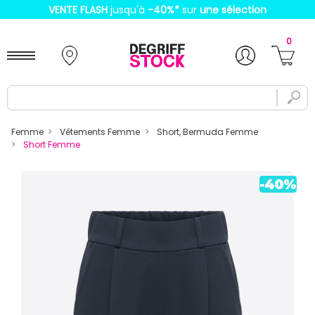
VENTE FLASH
jusqu'à
-40%
*
sur
une sélection
0
Femme
Vêtements Femme
Short, Bermuda Femme
Short Femme