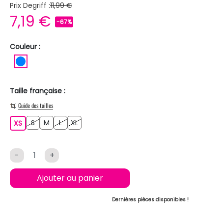
Prix Degriff :
11,99 €
7,19 €
-67%
Couleur :
BLEU
Taille française :
Guide des tailles
S
M
L
XL
XS
S
M
L
XL
XS
-
+
Ajouter au panier
Dernières pièces disponibles !