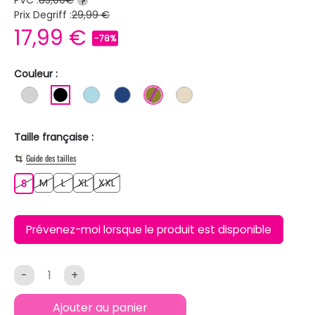
?
Prix Degriff :
29,99 €
17,99 €
-78%
Couleur :
GRIS CLAIR
NOIR
BLEU CLAIR
BLEU FONCE
KAKI
BEIGE
Taille française :
Guide des tailles
M
L
XL
XXL
S
M
L
XL
XXL
S
Prévenez-moi lorsque le produit est disponible
-
+
Ajouter au panier