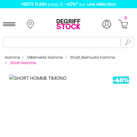
VENTE FLASH
jusqu'à
-40%
*
sur
une sélection
0
Homme
Vêtements Homme
Short, Bermuda homme
Short Homme