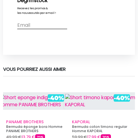
Degriffstock
Description
Détails du produit
Avis Vérifiés
Recevez les promos &
les nouveautés par email !
Dégriffstock vous propose ce short pour homme de la
marque KAPORAL à prix dégriffé.
Saison : Toutes saisons
VOUS POURRIEZ AUSSI AIMER
PANAME BROTHERS
KAPORAL
Bermuda éponge bora Homme
Bermuda coton timono regular
PANAME BROTHERS
Homme KAPORAL
49,99 €
13,79 €
59,99 €
17,99 €
72%
70%