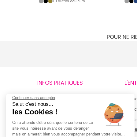
s
+ 1 autres couleurs
POUR NE R
INFOS PRATIQUES
L'EN
Continuer sans accepter
Retours et remboursements
Qui 
Salut c'est nous...
Suivi de commande
Espac
les Cookies !
Livraisons
Menti
On a attendu d'être sûrs que le contenu de ce
site vous intéresse avant de vous déranger,
Guide des tailles
Condi
mais on aimerait bien vous accompagner pendant votre visite...