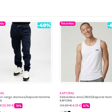
eau
Nouveau
RAL
KAPORAL
on cargo dionisos/kaporal Homme
Debardeur enric/4503/kaporal Ho
AL
KAPORAL
 €
20,99 €
34,90 €
4,19 €
78%
87%