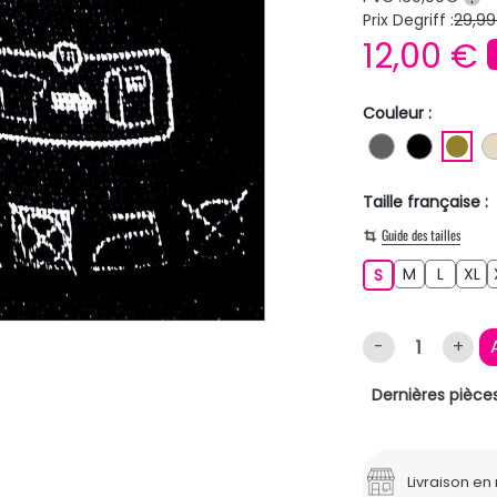
Prix Degriff :
29,99
12,00 €
Couleur :
GRIS FONC
NOIR
KA
Taille française :
Guide des tailles
M
L
XL
S
M
L
XL
S
-
+
Dernières pièces
Livraison e