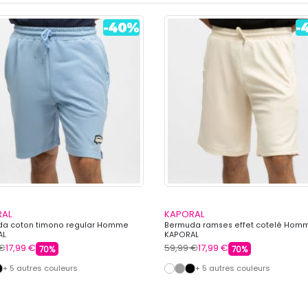
RAL
KAPORAL
a coton timono regular Homme
Bermuda ramses effet cotelé Hom
AL
KAPORAL
 €
17,99 €
59,99 €
17,99 €
70%
70%
+ 5 autres couleurs
+ 5 autres couleurs