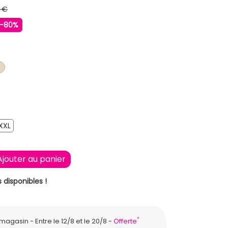
 €
-80%
E
KI
BEIGE
XXL
XXL
Ajouter au panier
 disponibles !
*
n magasin
Entre le 12/8 et le 20/8
Offerte