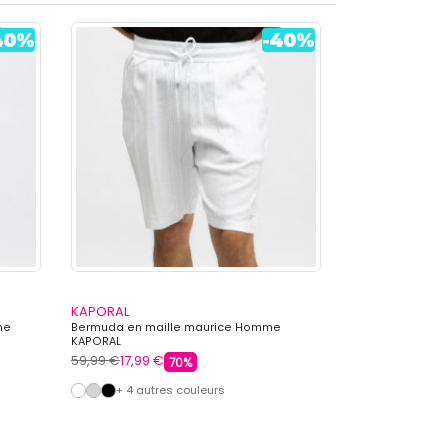
KAPORAL
CHEVIGNON
me
Bermuda en maille maurice Homme
Short broderie 
KAPORAL
CHEVIGNON
59,99 €
17,99 €
64,99 €
19,99 €
70%
+ 4 autres couleurs
+ 5 autre