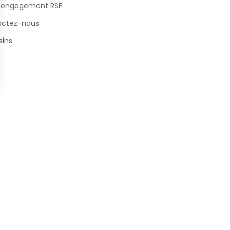
 engagement RSE
actez-nous
ins
s Options
ètres de confidentialité, en garantissant la conformité avec le