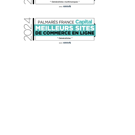
s réglementations. Personnalisez vos préférences pour contrôler