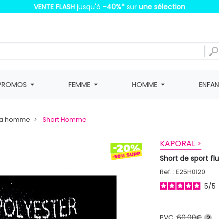
VENTE FLASH
jusqu'à
-40%
*
sur
une sélection
PROMOS
FEMME
HOMME
ENFA
da homme
Short Homme
KAPORAL >
Short de sport 
Ref. : E25H0120
5
/
5
PVC :
60,00€
?