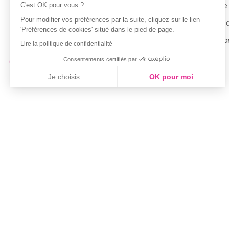
Politique de confidentialité
Notre
C'est OK pour vous ?
Pour modifier vos préférences par la suite, cliquez sur le lien
Conditions générales d’utilisation
Cont
'Préférences de cookies' situé dans le pied de page.
de la Carte de Fidélité
Magas
Lire la politique de confidentialité
Consentements certifiés par
Je choisis
OK pour moi
Axeptio consent
Plateforme de Gestion du Consentement : Personnalisez vo
Notre plateforme vous permet d'adapter et de gérer vos param