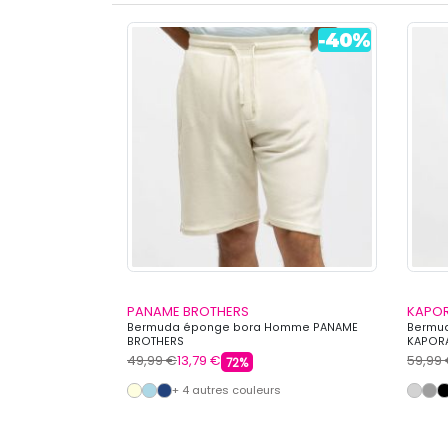
PANAME BROTHERS
KAPO
vec cordon de
Bermuda éponge bora Homme PANAME
Bermud
 COLLEGE
BROTHERS
KAPOR
49,99 €
13,79 €
59,99
72%
s
+ 4 autres couleurs