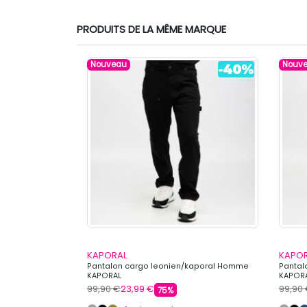
PRODUITS DE LA MÊME MARQUE
Nouveau
Nouv
KAPORAL
KAPO
o écusson Homme
Pantalon cargo leonien/kaporal Homme
Pantal
KAPORAL
KAPOR
99,90 €
23,99 €
99,90
75%