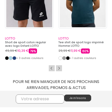
LOTTO
LOTTO
Short de sport coton regular
Tee shirt de sport logo imprimé
avec logo Enfant LOTTO
Homme LOTTO
49,99 €
10,39 €
29,99 €
11,99 €
79%
60%
+ 3 autres couleurs
+ 1 autres couleurs
POUR NE RIEN MANQUER DE NOS PROCHAINS
ARRIVAGES, PROMOS & ACTUS