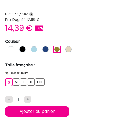
PVC :
49,99€
?
Prix Degriff :
17,99 €
14,39 €
-71%
Couleur :
BLANC
NOIR
BLEU CLAIR
BLEU FONCE
KAKI
BEIGE
Taille française :
Guide des tailles
M
L
XL
XXL
S
M
L
XL
XXL
S
-
+
Ajouter au panier