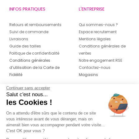
INFOS PRATIQUES
L'ENTREPRISE
Retours et remboursements
Qui sommes-nous ?
Suivi de commande
Espace recrutement
Livraisons
Mentions légales
Guide des tailles
Conditions générales de
Politique de confidentialité
ventes
Conditions générales
Notre engagement RSE
d’utilisation de la Carte de
Contactez-nous
Fidélité
Magasins
Continuer sans accepter
CONTACT
SUIVEZ-NOUS SUR LES
Salut c'est nous...
RÉSEAUX
les Cookies !
04 42 20 78 42
Du lundi au jeudi de 8h30 à 16h30 & le
On a attendu d'être sûrs que le contenu de ce site
vous intéresse avant de vous déranger, mais on
vendredi de 8h30 à 15h30
aimerait bien vous accompagner pendant votre visite...
C'est OK pour vous ?