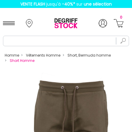
VENTE FLASH
jusqu'à
-40%
*
sur
une sélection
0
Homme
Vêtements Homme
Short, Bermuda homme
Short Homme