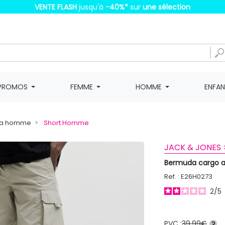
VENTE FLASH
jusqu'à
-40%
*
sur
une sélection
PROMOS
FEMME
HOMME
ENFA
da homme
Short Homme
JACK & JONES 
Bermuda cargo 
Ref. : E26H0273
2
/
5
PVC :
39,99€
?