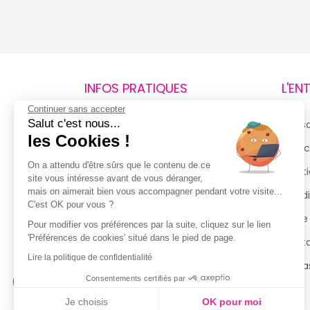
INFOS PRATIQUES
L'EN
Continuer sans accepter
Salut c'est nous...
Retours et remboursements
Qui 
les Cookies !
Suivi de commande
Espac
On a attendu d'être sûrs que le contenu de ce
Livraisons
Menti
site vous intéresse avant de vous déranger,
mais on aimerait bien vous accompagner pendant votre visite...
Guide des tailles
Condi
C'est OK pour vous ?
Politique de confidentialité
Notre
Pour modifier vos préférences par la suite, cliquez sur le lien
'Préférences de cookies' situé dans le pied de page.
Conditions générales d’utilisation
Cont
de la Carte de Fidélité
Lire la politique de confidentialité
Magas
Consentements certifiés par
Je choisis
OK pour moi