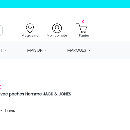
0
Magasins
Mon compte
Panier
NT
MAISON
MARQUES
>
avec poches Homme JACK & JONES
-
1
avis