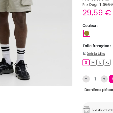
Prix Degriff :
36,99
29,59 
Couleur :
KAKI
Taille française :
Guide des tailles
M
L
XL
S
M
L
XL
S
-
+
Dernières pièces
Livraison e