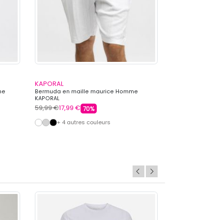
KAPORAL
CHEVIGNON
me
Bermuda en maille maurice Homme
Short broderie 
KAPORAL
CHEVIGNON
59,99 €
17,99 €
64,99 €
19,99 €
70%
+ 4 autres couleurs
+ 5 autre