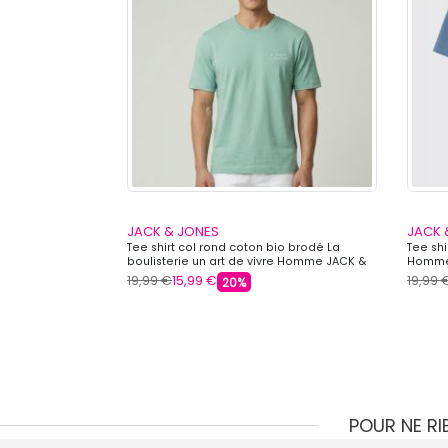
JACK & JONES
JACK 
io Alliance avec
Tee shirt col rond coton bio brodé La
Tee sh
S
boulisterie un art de vivre Homme JACK &
Homme
JONES
19,99 €
15,99 €
19,99 
20%
POUR NE R