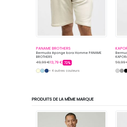
PANAME BROTHERS
KAPO
vec cordon de
Bermuda éponge bora Homme PANAME
Bermud
 COLLEGE
BROTHERS
KAPOR
49,99 €
13,79 €
59,99
72%
s
+ 4 autres couleurs
PRODUITS DE LA MÊME MARQUE