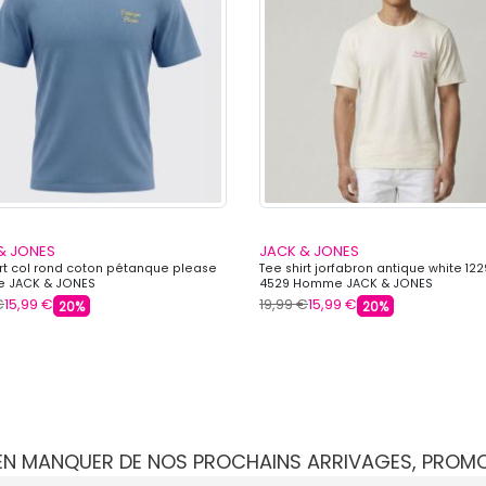
& JONES
JACK & JONES
irt col rond coton pétanque please
Tee shirt jorfabron antique white 12
 JACK & JONES
4529 Homme JACK & JONES
€
15,99 €
19,99 €
15,99 €
20%
20%
IEN MANQUER DE NOS PROCHAINS ARRIVAGES, PROM