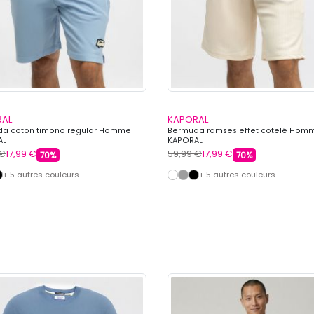
RAL
KAPORAL
a coton timono regular Homme
Bermuda ramses effet cotelé Hom
AL
KAPORAL
 €
17,99 €
59,99 €
17,99 €
70%
70%
+ 5 autres couleurs
+ 5 autres couleurs