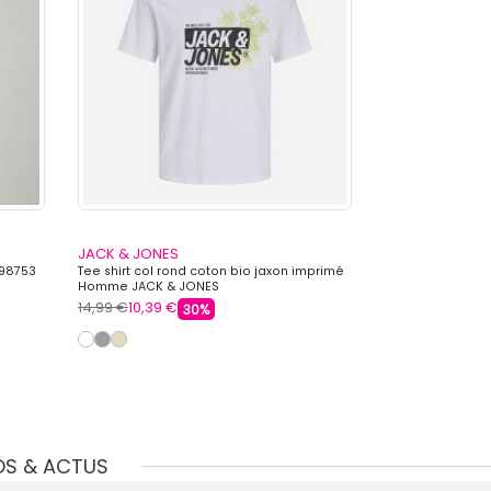
JACK & JONES
JACK & JONES
298753
Tee shirt col rond coton bio jaxon imprimé
Baskets basses d
Homme JACK & JONES
Homme JACK & 
14,99 €
10,39 €
59,99 €
44,99 
30%
OS & ACTUS