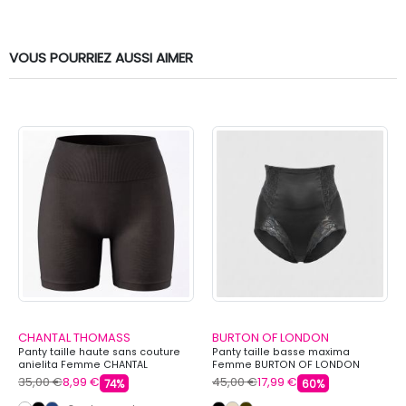
VOUS POURRIEZ AUSSI AIMER
CHANTAL THOMASS
BURTON OF LONDON
Panty taille haute sans couture
Panty taille basse maxima
anielita Femme CHANTAL
Femme BURTON OF LONDON
THOMASS
35,00 €
8,99 €
45,00 €
17,99 €
74%
60%