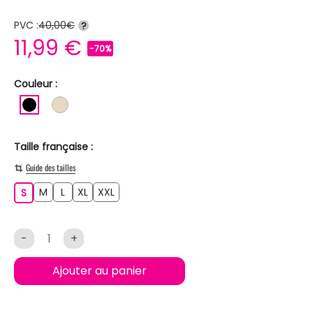
PVC :
40,00€
?
11,99 €
-70%
Couleur :
NOIR
BEIGE
Taille française :
Guide des tailles
M
L
XL
XXL
S
M
L
XL
XXL
S
-
+
Ajouter au panier