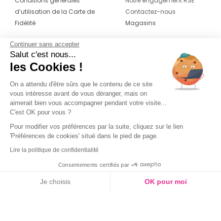
Conditions générales
Notre engagement RSE
d’utilisation de la Carte de
Contactez-nous
Fidélité
Magasins
Continuer sans accepter
CONTACT
SUIVEZ-NOUS SUR LES
Salut c'est nous...
RÉSEAUX
les Cookies !
04 42 20 78 42
Du lundi au jeudi de 8h30 à 16h30 & le
On a attendu d'être sûrs que le contenu de ce site
vous intéresse avant de vous déranger, mais on
vendredi de 8h30 à 15h30
aimerait bien vous accompagner pendant votre visite...
C'est OK pour vous ?
Pour modifier vos préférences par la suite, cliquez sur le lien
'Préférences de cookies' situé dans le pied de page.
Lire la politique de confidentialité
Consentements certifiés par
Je choisis
OK pour moi
Axeptio consent
Plateforme de Gestion du Consentement : Personnalisez vos O
Notre plateforme vous permet d'adapter et de gérer vos paramètr