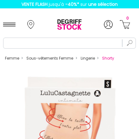
VENTE FLASH
jusqu'à
-40%
*
sur
une sélection
0
Femme
Sous-vêtements Femme
Lingerie
Shorty