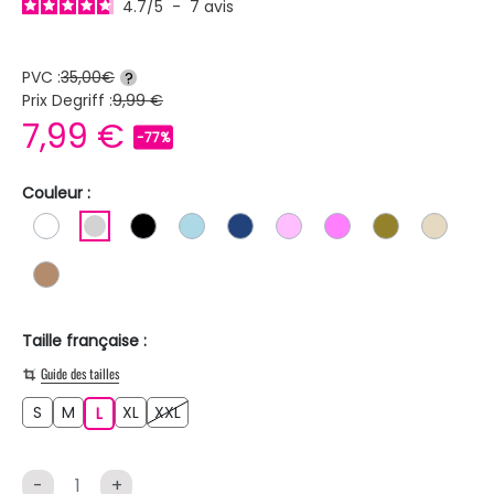
4.7
/
5
-
7
avis
PVC :
35,00€
?
Prix Degriff :
9,99 €
7,99 €
-77%
Couleur :
BLANC
GRIS CLAIR
NOIR
BLEU CLAIR
BLEU FONCE
ROSE CLAIR
ROSE
KAKI
BEIGE
MARRON CLAIR
Taille française :
Guide des tailles
S
M
XL
XXL
S
M
L
XL
XXL
L
-
+