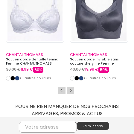
CHANTAL THOMASS
CHANTAL THOMASS
Soutien gorge dentelle tenina
Soutien gorge invisible sans
Femme CHANTAL THOMASS
couture sheryline Femme
CHANTAL THOMASS
30,00 €
11,99 €
40,00 €
19,99 €
60%
50%
+ 1 autres couleurs
+ 3 autres couleurs
POUR NE RIEN MANQUER DE NOS PROCHAINS
ARRIVAGES, PROMOS & ACTUS