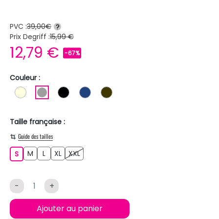
PVC :
39,00€
?
Prix Degriff :
15,99 €
12,79 €
-67%
Couleur :
BLANC ECRU
GRIS
NOIR
BLEU FONCE
MARRON FONCE
Taille française :
Guide des tailles
M
L
XL
XXL
S
M
L
XL
XXL
S
-
+
Ajouter au panier