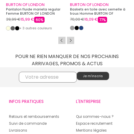
BURTON OF LONDON
BURTON OF LONDON
Pantalon fluide marieta regular
Baskets en toile avec semelle à
Femme BURTON OF LONDON
trous Homme BURTON OF
LONDON
39,99 €
15,99 €
70,00 €
16,09 €
60%
77%
+ 3 autres couleurs
POUR NE RIEN MANQUER DE NOS PROCHAINS
ARRIVAGES, PROMOS & ACTUS
INFOS PRATIQUES
L'ENTREPRISE
Retours et remboursements
Qui sommes-nous ?
Suivi de commande
Espace recrutement
Livraisons
Mentions légales