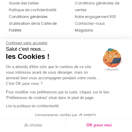
Guide des tailles
Conditions générales de
Politique de confidentialité
ventes
Conditions générales
Notre engagement RSE
d’utilisation de la Carte de
Contactez-nous
Fidélité
Magasins
Continuer sans accepter
CONTACT
SUIVEZ-NOUS SUR LES
Salut c'est nous...
RÉSEAUX
les Cookies !
04 42 20 78 42
Du lundi au jeudi de 8h30 à 16h30 & le
On a attendu d'être sûrs que le contenu de ce site
vous intéresse avant de vous déranger, mais on
vendredi de 8h30 à 15h30
aimerait bien vous accompagner pendant votre visite...
C'est OK pour vous ?
Pour modifier vos préférences par la suite, cliquez sur le lien
'Préférences de cookies' situé dans le pied de page.
Lire la politique de confidentialité
Consentements certifiés par
Je choisis
OK pour moi