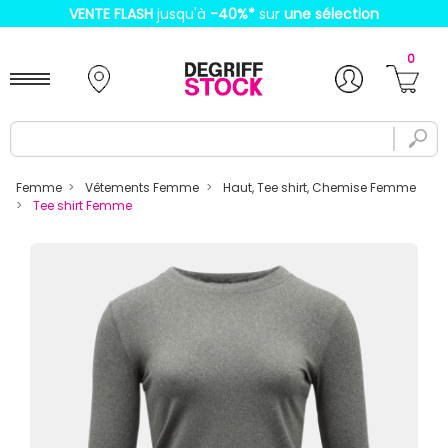
VENTE FLASH
jusqu'à
-40%
*
sur
une sélection
0
Femme
Vêtements Femme
Haut, Tee shirt, Chemise Femme
Tee shirt Femme