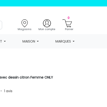
0
Magasins
Mon compte
Panier
NT
MAISON
MARQUES
V avec dessin citron Femme ONLY
-
1
avis