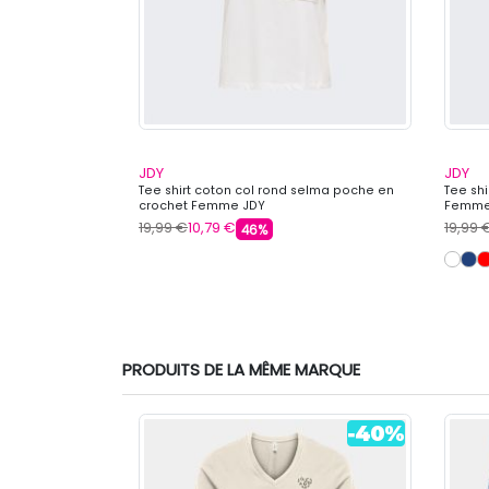
JDY
JDY
imprimé Amour
Tee shirt coton col rond selma poche en
Tee shi
mme JJXX
crochet Femme JDY
Femme
19,99 €
10,79 €
19,99 
46%
PRODUITS DE LA MÊME MARQUE