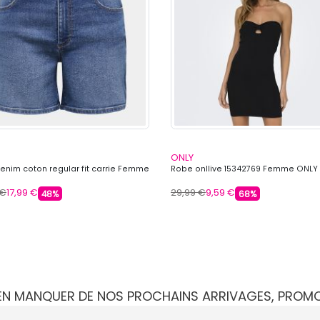
ONLY
denim coton regular fit carrie Femme
Robe onllive 15342769 Femme ONLY
 €
17,99 €
29,99 €
9,59 €
48%
68%
IEN MANQUER DE NOS PROCHAINS ARRIVAGES, PROM