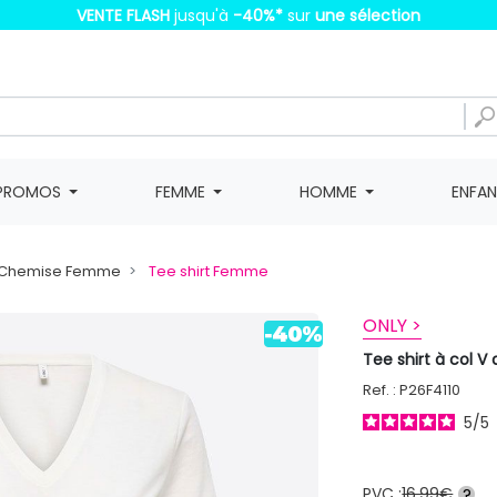
VENTE FLASH
jusqu'à
-40%
*
sur
une sélection
PROMOS
FEMME
HOMME
ENFA
t, Chemise Femme
Tee shirt Femme
ONLY >
Tee shirt à col 
Ref. : P26F4110
5
/
5
PVC :
16,99€
?