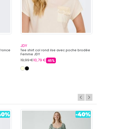
JDY
JDY
 fronce
Tee shirt col rond ilse avec poche brodée
Tee shirt col ro
Femme JDY
19,99 €
10,79 €
12,99 €
6,59 €
46%
+ 1 autre