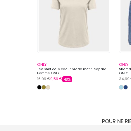
ONLY
ONLY
vec découpe
Tee shirt col v coeur brodé motif léopard
Short 
 Femme ONLY
Femme ONLY
ONLY
16,99 €
9,59 €
34,99
43%
POUR NE R