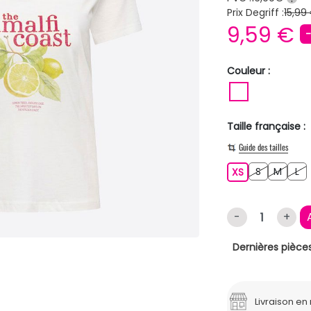
Prix Degriff :
15,99
9,59 €
Couleur :
BLANC
Taille française :
Guide des tailles
S
M
L
XS
S
M
L
XS
-
+
Dernières pièces
Livraison e