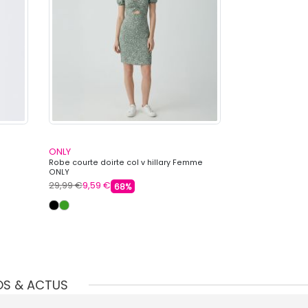
ONLY
ONLY
Robe courte doirte col v hillary Femme
Robe courte noi
ONLY
Femme ONLY
29,99 €
9,59 €
29,99 €
9,59 €
68%
OS & ACTUS