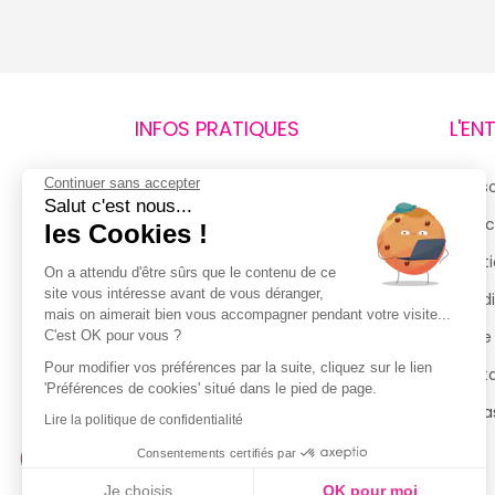
INFOS PRATIQUES
L'EN
Continuer sans accepter
Retours et remboursements
Qui 
Salut c'est nous...
Suivi de commande
Espac
les Cookies !
Livraisons
Menti
On a attendu d'être sûrs que le contenu de ce
site vous intéresse avant de vous déranger,
Guide des tailles
Condi
mais on aimerait bien vous accompagner pendant votre visite...
Politique de confidentialité
Notre
C'est OK pour vous ?
Pour modifier vos préférences par la suite, cliquez sur le lien
Conditions générales d’utilisation
Cont
'Préférences de cookies' situé dans le pied de page.
de la Carte de Fidélité
Magas
Lire la politique de confidentialité
Consentements certifiés par
Je choisis
OK pour moi