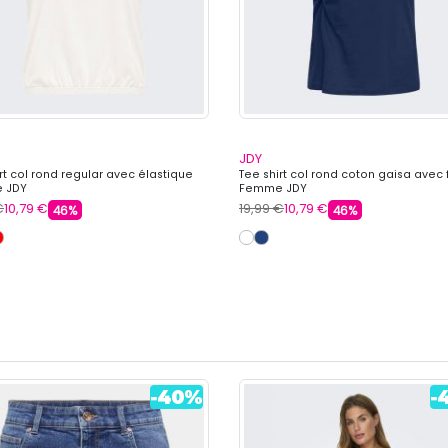
JDY
rt col rond regular avec élastique
Tee shirt col rond coton gaisa avec
 JDY
Femme JDY
€
10,79 €
19,99 €
10,79 €
46%
46%