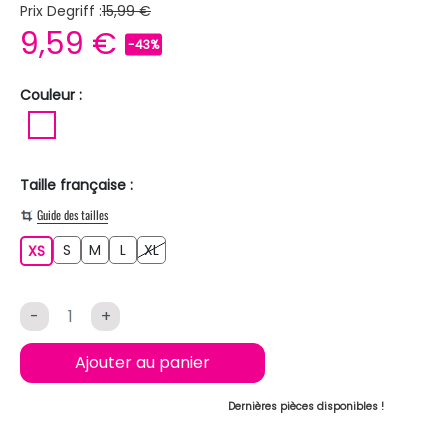
Prix Degriff :
15,99 €
9,59 €
-43%
Couleur :
BLANC
Taille française :
Guide des tailles
S
M
L
XL
XS
S
M
L
XL
XS
-
+
Ajouter au panier
Dernières pièces disponibles !