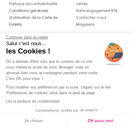
Politique de confidentialité
ventes
Conditions générales
Notre engagement RSE
d’utilisation de la Carte de
Contactez-nous
Fidélité
Magasins
Continuer sans accepter
CONTACT
SUIVEZ-NOUS SUR LES
Salut c'est nous...
RÉSEAUX
les Cookies !
04 42 20 78 42
Du lundi au jeudi de 8h30 à 16h30 & le
On a attendu d'être sûrs que le contenu de ce site
vous intéresse avant de vous déranger, mais on
vendredi de 8h30 à 15h30
aimerait bien vous accompagner pendant votre visite...
C'est OK pour vous ?
Pour modifier vos préférences par la suite, cliquez sur le lien
'Préférences de cookies' situé dans le pied de page.
Lire la politique de confidentialité
Consentements certifiés par
Je choisis
OK pour moi
Axeptio consent
Plateforme de Gestion du Consentement : Personnalisez vos O