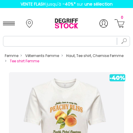
VENTE FLASH
jusqu'à
-40%
*
sur
une sélection
0
Femme
Vêtements Femme
Haut, Tee shirt, Chemise Femme
Tee shirt Femme