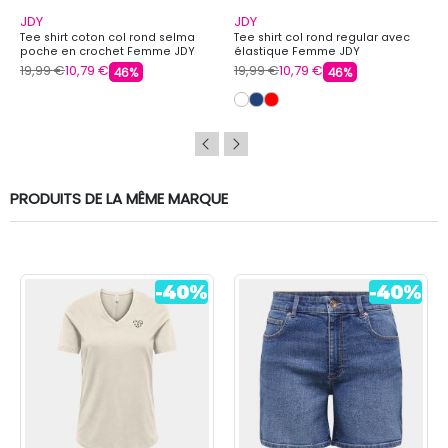
JDY
JDY
Tee shirt coton col rond selma
Tee shirt col rond regular avec
poche en crochet Femme JDY
élastique Femme JDY
19,99 €
10,79 €
19,99 €
10,79 €
46%
46%
PRODUITS DE LA MÊME MARQUE