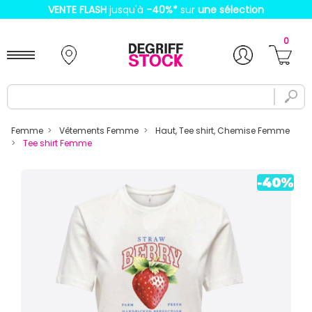
VENTE FLASH
jusqu'à
-40%
*
sur
une sélection
0
Femme
Vêtements Femme
Haut, Tee shirt, Chemise Femme
Tee shirt Femme