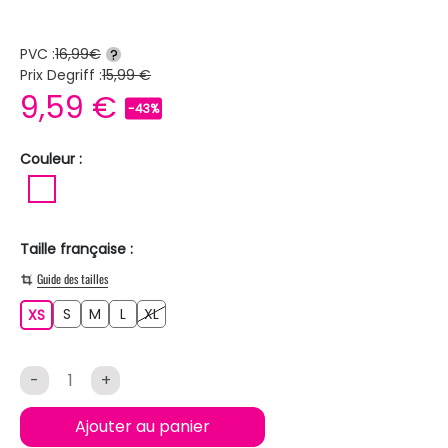
PVC :
16,99€
?
Prix Degriff :
15,99 €
9,59 €
-43%
Couleur :
BLANC
Taille française :
Guide des tailles
S
M
L
XL
XS
S
M
L
XL
XS
-
+
Ajouter au panier