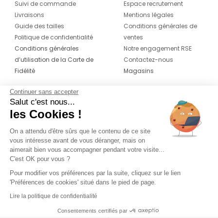
Suivi de commande
Espace recrutement
Livraisons
Mentions légales
Guide des tailles
Conditions générales de
Politique de confidentialité
ventes
Conditions générales
Notre engagement RSE
d’utilisation de la Carte de
Contactez-nous
Fidélité
Magasins
Continuer sans accepter
CONTACT
SUIVEZ-NOUS SUR LES
Salut c'est nous...
RÉSEAUX
les Cookies !
04 42 20 78 42
Du lundi au jeudi de 8h30 à 16h30 & le
On a attendu d'être sûrs que le contenu de ce site
vous intéresse avant de vous déranger, mais on
vendredi de 8h30 à 15h30
aimerait bien vous accompagner pendant votre visite...
C'est OK pour vous ?
Pour modifier vos préférences par la suite, cliquez sur le lien
'Préférences de cookies' situé dans le pied de page.
Lire la politique de confidentialité
Consentements certifiés par